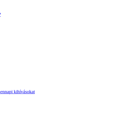
?
dennapi kihívásokat