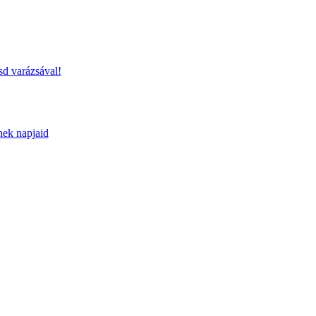
sd varázsával!
nek napjaid