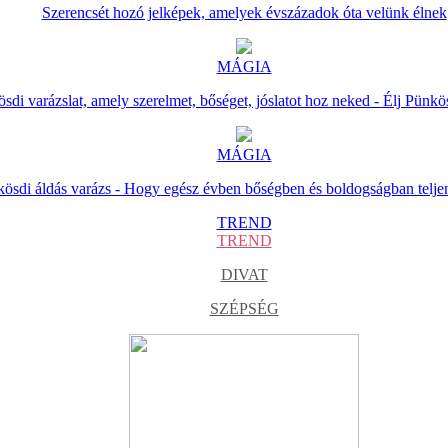
Szerencsét hozó jelképek, amelyek évszázadok óta velünk élnek
MÁGIA
sdi varázslat, amely szerelmet, bőséget, jóslatot hoz neked - Élj Pünkö
MÁGIA
ösdi áldás varázs - Hogy egész évben bőségben és boldogságban telje
TREND
TREND
DIVAT
SZÉPSÉG