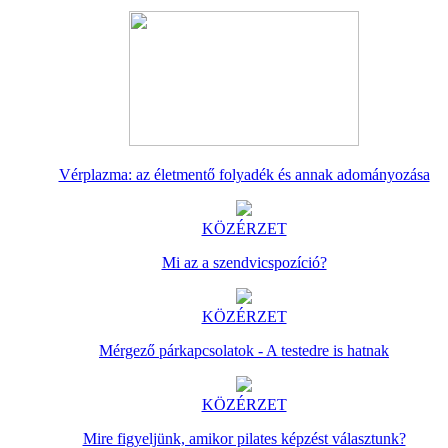
Vérplazma: az életmentő folyadék és annak adományozása
KÖZÉRZET
Mi az a szendvicspozíció?
KÖZÉRZET
Mérgező párkapcsolatok - A testedre is hatnak
KÖZÉRZET
Mire figyeljünk, amikor pilates képzést választunk?