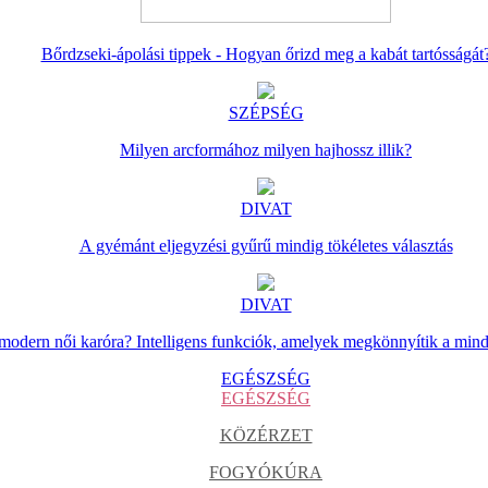
Bőrdzseki-ápolási tippek - Hogyan őrizd meg a kabát tartósságát
SZÉPSÉG
Milyen arcformához milyen hajhossz illik?
DIVAT
A gyémánt eljegyzési gyűrű mindig tökéletes választás
DIVAT
 modern női karóra? Intelligens funkciók, amelyek megkönnyítik a min
EGÉSZSÉG
EGÉSZSÉG
KÖZÉRZET
FOGYÓKÚRA