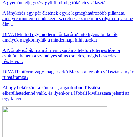
A gyémánt eljegyzési gyűrű mindig tökéletes választás
A lánykérés egy pár életének egyik legmeghatározóbb pillanata,
amelyre mindenki emlékezni szeretne - szinte nincs olyan nő, aki ne
álm...
DIVAT
Mit tud egy modern női karóra? Intelligens funkciók,
amelyek megkönnyítik a mindennapi kihívásokat
A Női okosórák ma már nem csupán a telefon kiterjesztései a
csuklón, hanem a személyes stílus csendes, mégis beszédes
részletei....
DIVAT
Platform vagy magassarkú Melyik a legjobb választás a nyári
ruhatáramba?
Ahogy beköszönt a kánikula, a gardróbod frissítése
elkerülhetetlenné válik, és ilyenkor a lábbeli kiválasztása jelenti az
egyik legn...