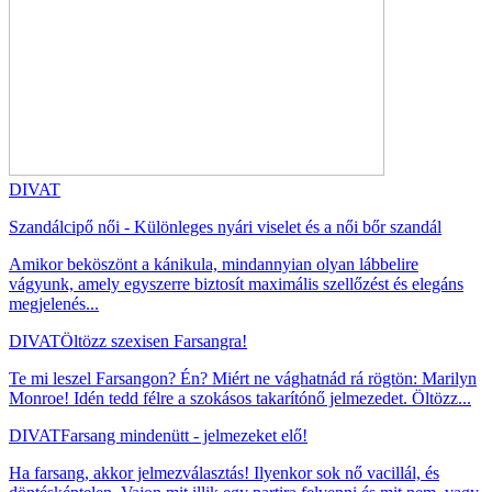
DIVAT
Szandálcipő női - Különleges nyári viselet és a női bőr szandál
Amikor beköszönt a kánikula, mindannyian olyan lábbelire
vágyunk, amely egyszerre biztosít maximális szellőzést és elegáns
megjelenés...
DIVAT
Öltözz szexisen Farsangra!
Te mi leszel Farsangon? Én? Miért ne vághatnád rá rögtön: Marilyn
Monroe! Idén tedd félre a szokásos takarítónő jelmezedet. Öltözz...
DIVAT
Farsang mindenütt - jelmezeket elő!
Ha farsang, akkor jelmezválasztás! Ilyenkor sok nő vacillál, és