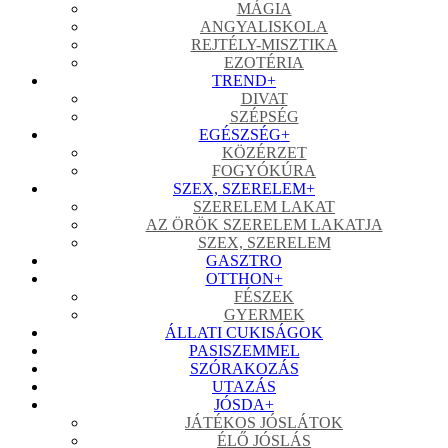
MÁGIA
ANGYALISKOLA
REJTÉLY-MISZTIKA
EZOTÉRIA
TREND
+
DIVAT
SZÉPSÉG
EGÉSZSÉG
+
KÖZÉRZET
FOGYÓKÚRA
SZEX, SZERELEM
+
SZERELEM LAKAT
AZ ÖRÖK SZERELEM LAKATJA
SZEX, SZERELEM
GASZTRO
OTTHON
+
FÉSZEK
GYERMEK
ÁLLATI CUKISÁGOK
PASISZEMMEL
SZÓRAKOZÁS
UTAZÁS
JÓSDA
+
JÁTÉKOS JÓSLÁTOK
ÉLŐ JÓSLÁS