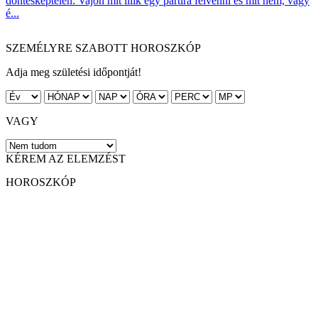
döntésképtelen. Vajon mit illik egy partira felvenni és mit nem, vagy
é...
SZEMÉLYRE SZABOTT HOROSZKÓP
Adja meg születési időpontját!
VAGY
KÉREM AZ ELEMZÉST
HOROSZKÓP