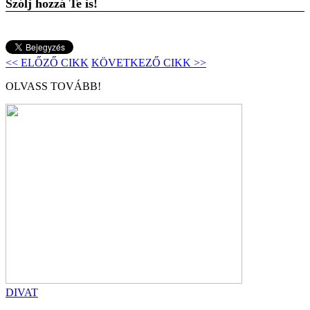
Szólj hozzá Te is!
<< ELŐZŐ CIKK
KÖVETKEZŐ CIKK >>
OLVASS TOVÁBB!
DIVAT