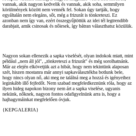
vannak, akik nagyon kedvelik és vannak, akik soha, semmilyen
körülmények között nem vennék fel. Sokan úgy tartják, hogy
egyáltalán nem elegáns, sőt, még a frizurát is tönkreteszi. Ez
azonban nem így van, ezért összegyűjtöttük az idei tél legtrendibb
darabjait, amik csinosak és nőiesek, így bátran választhatsz közülük.
Nagyon sokan ellenezik a sapka viselését, olyan indokok miatt, mint
például „nem áll jól", „tönkreteszi a frizurát" és még sorolhatnánk.
Már az elején elkövetjük azt a hibát, hogy nem tekintünk alaposan
szét, hiszen mostanra már annyi sapkaválasztékba botlunk bele,
hogy nincs olyan nő, aki meg ne találná meg a hozzá és igényeihez
leginkább illő fejfedőt. Nem szabad megfeledkeznünk róla, hogy az
ilyen hideg napokon bizony nem árt a sapka viselése, ugyanis
nekünk, nőknek, nagyon fontos odafigyelnünk arra is, hogy a
hajhagymáinkat megfelelően óvjuk.
{KEPGALERIA}