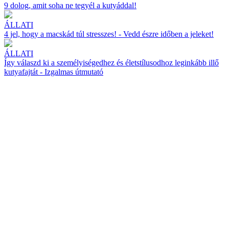
9 dolog, amit soha ne tegyél a kutyáddal!
ÁLLATI
4 jel, hogy a macskád túl stresszes! - Vedd észre időben a jeleket!
ÁLLATI
Így válaszd ki a személyiségedhez és életstílusodhoz leginkább illő
kutyafajtát - Izgalmas útmutató