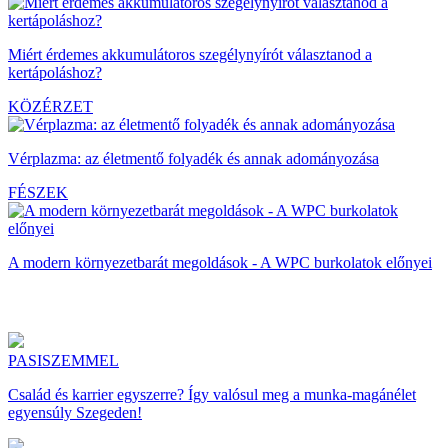
Miért érdemes akkumulátoros szegélynyírót választanod a
kertápoláshoz?
KÖZÉRZET
Vérplazma: az életmentő folyadék és annak adományozása
FÉSZEK
A modern környezetbarát megoldások - A WPC burkolatok előnyei
PASISZEMMEL
Család és karrier egyszerre? Így valósul meg a munka-magánélet
egyensúly Szegeden!