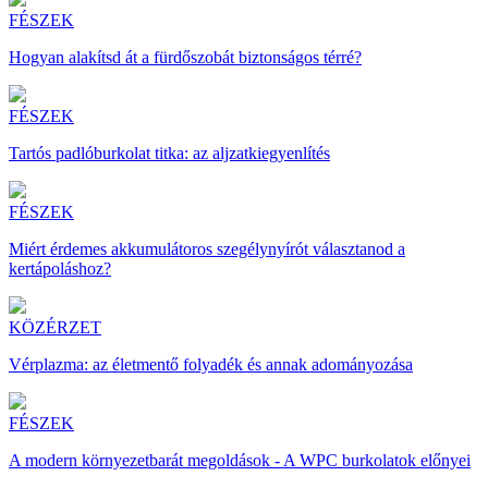
FÉSZEK
Hogyan alakítsd át a fürdőszobát biztonságos térré?
FÉSZEK
Tartós padlóburkolat titka: az aljzatkiegyenlítés
FÉSZEK
Miért érdemes akkumulátoros szegélynyírót választanod a
kertápoláshoz?
KÖZÉRZET
Vérplazma: az életmentő folyadék és annak adományozása
FÉSZEK
A modern környezetbarát megoldások - A WPC burkolatok előnyei