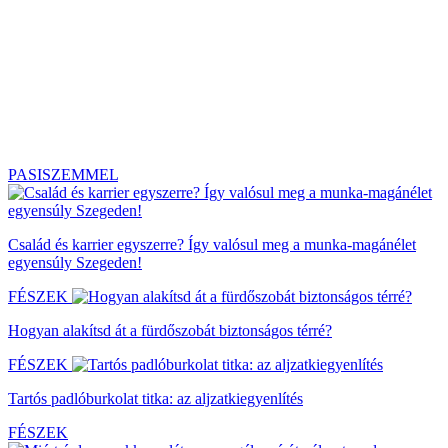
PASISZEMMEL
Család és karrier egyszerre? Így valósul meg a munka-magánélet
egyensúly Szegeden!
FÉSZEK
Hogyan alakítsd át a fürdőszobát biztonságos térré?
FÉSZEK
Tartós padlóburkolat titka: az aljzatkiegyenlítés
FÉSZEK