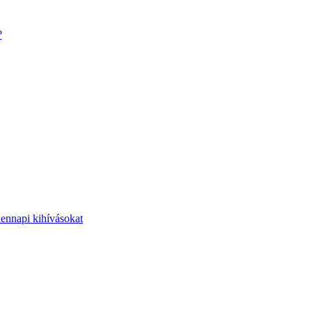
?
dennapi kihívásokat