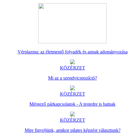
Vérplazma: az életmentő folyadék és annak adományozása
KÖZÉRZET
Mi az a szendvicspozíció?
KÖZÉRZET
Mérgező párkapcsolatok - A testedre is hatnak
KÖZÉRZET
Mire figyeljünk, amikor pilates képzést választunk?