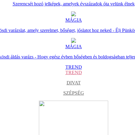
Szerencsét hozó jelképek, amelyek évszázadok óta velünk élnek
MÁGIA
sdi varázslat, amely szerelmet, bőséget, jóslatot hoz neked - Élj Pünkö
MÁGIA
ösdi áldás varázs - Hogy egész évben bőségben és boldogságban telje
TREND
TREND
DIVAT
SZÉPSÉG