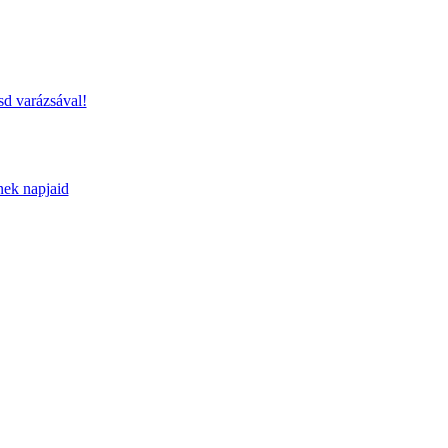
sd varázsával!
nek napjaid