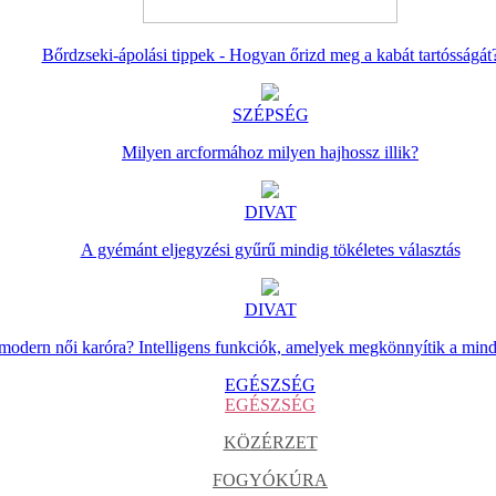
Bőrdzseki-ápolási tippek - Hogyan őrizd meg a kabát tartósságát
SZÉPSÉG
Milyen arcformához milyen hajhossz illik?
DIVAT
A gyémánt eljegyzési gyűrű mindig tökéletes választás
DIVAT
 modern női karóra? Intelligens funkciók, amelyek megkönnyítik a min
EGÉSZSÉG
EGÉSZSÉG
KÖZÉRZET
FOGYÓKÚRA