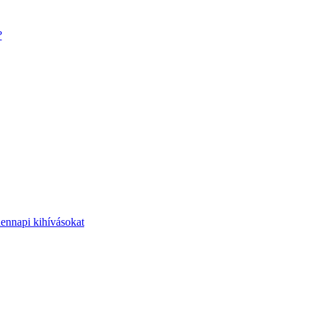
?
dennapi kihívásokat