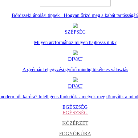
Bőrdzseki-ápolási tippek - Hogyan őrizd meg a kabát tartósságát
SZÉPSÉG
Milyen arcformához milyen hajhossz illik?
DIVAT
A gyémánt eljegyzési gyűrű mindig tökéletes választás
DIVAT
 modern női karóra? Intelligens funkciók, amelyek megkönnyítik a min
EGÉSZSÉG
EGÉSZSÉG
KÖZÉRZET
FOGYÓKÚRA