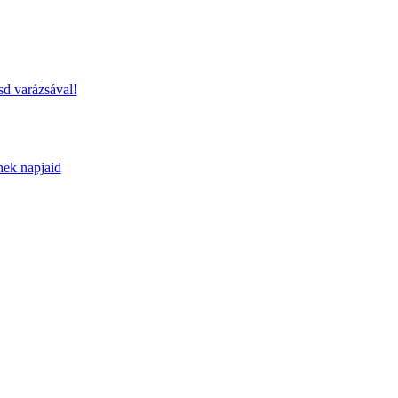
sd varázsával!
nek napjaid