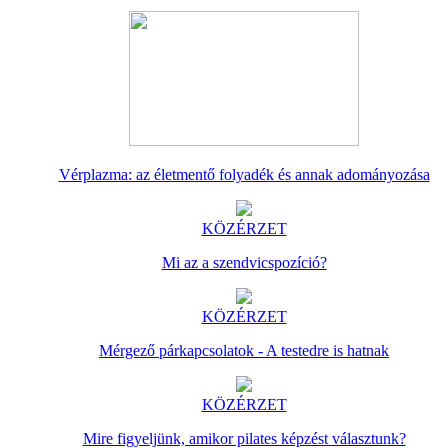
Vérplazma: az életmentő folyadék és annak adományozása
KÖZÉRZET
Mi az a szendvicspozíció?
KÖZÉRZET
Mérgező párkapcsolatok - A testedre is hatnak
KÖZÉRZET
Mire figyeljünk, amikor pilates képzést választunk?