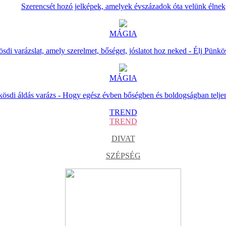
Szerencsét hozó jelképek, amelyek évszázadok óta velünk élnek
MÁGIA
sdi varázslat, amely szerelmet, bőséget, jóslatot hoz neked - Élj Pünkö
MÁGIA
ösdi áldás varázs - Hogy egész évben bőségben és boldogságban telje
TREND
TREND
DIVAT
SZÉPSÉG