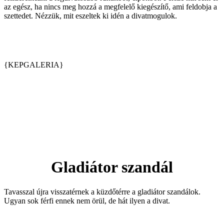
az egész, ha nincs meg hozzá a megfelelő kiegészítő, ami feldobja a
szettedet. Nézzük, mit eszeltek ki idén a divatmogulok.
{KEPGALERIA}
Gladiátor szandál
Tavasszal újra visszatérnek a küzdőtérre a gladiátor szandálok.
Ugyan sok férfi ennek nem örül, de hát ilyen a divat.