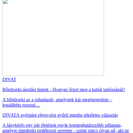
DIVAT
Bőrdzseki-ápolási tippek - Hogyan őrizd meg a kabát tartósságát?
A bőrdzseki az a ruhadarab, amelynek kár megöregednie –
legalábbis rosszul....
DIVAT
A gyémánt eljegyzési gyűrű mindig tökéletes választás
A lánykérés egy pár életének egyik legmeghatározóbb pillanata,
amelyre mindenki emlékezni szeretne - szinte nincs olyan nő, aki ne