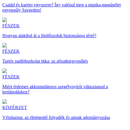
Család és karrier egyszerre? Így valósul meg a munka-magánélet
egyensúly Szegeden!
FÉSZEK
Hogyan alakítsd át a fürdőszobát biztonságos térré?
FÉSZEK
Tartós padlóburkolat titka: az aljzatkiegyenlítés
FÉSZEK
Miért érdemes akkumulátoros szegélynyírót választanod a
kertápoláshoz?
KÖZÉRZET
Vérplazma: az életmentő folyadék és annak adományozása