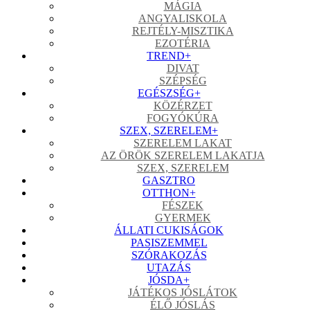
MÁGIA
ANGYALISKOLA
REJTÉLY-MISZTIKA
EZOTÉRIA
TREND
+
DIVAT
SZÉPSÉG
EGÉSZSÉG
+
KÖZÉRZET
FOGYÓKÚRA
SZEX, SZERELEM
+
SZERELEM LAKAT
AZ ÖRÖK SZERELEM LAKATJA
SZEX, SZERELEM
GASZTRO
OTTHON
+
FÉSZEK
GYERMEK
ÁLLATI CUKISÁGOK
PASISZEMMEL
SZÓRAKOZÁS
UTAZÁS
JÓSDA
+
JÁTÉKOS JÓSLÁTOK
ÉLŐ JÓSLÁS