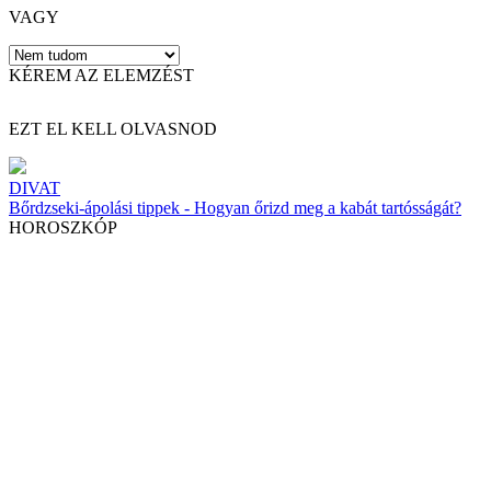
VAGY
KÉREM AZ ELEMZÉST
EZT EL KELL OLVASNOD
DIVAT
Bőrdzseki-ápolási tippek - Hogyan őrizd meg a kabát tartósságát?
HOROSZKÓP