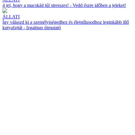
4 jel, hogy a macskád túl stresszes! - Vedd észre időben a jeleket!
ÁLLATI
Így válaszd ki a személyiségedhez és életstílusodhoz leginkább illő
kutyafajtát - Izgalmas útmutató