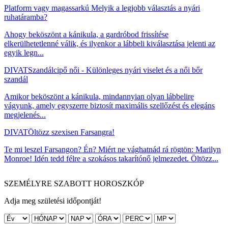
Platform vagy magassarkú Melyik a legjobb választás a nyári
ruhatáramba?
Ahogy beköszönt a kánikula, a gardróbod frissítése
elkerülhetetlenné válik, és ilyenkor a lábbeli kiválasztása jelenti az
egyik legn...
DIVAT
Szandálcipő női - Különleges nyári viselet és a női bőr
szandál
Amikor beköszönt a kánikula, mindannyian olyan lábbelire
vágyunk, amely egyszerre biztosít maximális szellőzést és elegáns
megjelenés...
DIVAT
Öltözz szexisen Farsangra!
Te mi leszel Farsangon? Én? Miért ne vághatnád rá rögtön: Marilyn
Monroe! Idén tedd félre a szokásos takarítónő jelmezedet. Öltözz...
SZEMÉLYRE SZABOTT HOROSZKÓP
Adja meg születési időpontját!