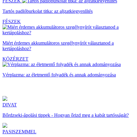
FÉSZEK
Tartós padlóburkolat titka: az aljzatkiegyenlítés
FÉSZEK
Miért érdemes akkumulátoros szegélynyírót választanod a
kertápoláshoz?
KÖZÉRZET
Vérplazma: az életmentő folyadék és annak adományozása
DIVAT
Bőrdzseki-ápolási tippek - Hogyan őrizd meg a kabát tartósságát?
PASISZEMMEL