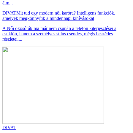
álm...
DIVAT
Mit tud egy modern női karóra? Intelligens funkciók,
amelyek megkönnyítik a mindennapi kihívásokat
A Női okosórák ma már nem csupán a telefon kiterjesztései a
csuklón, hanem a személyes stílus csendes, mégis beszédes
részletei....
DIVAT