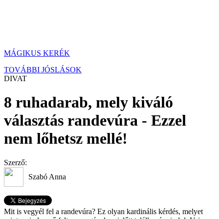
MÁGIKUS KERÉK
TOVÁBBI JÓSLÁSOK
DIVAT
8 ruhadarab, mely kiváló
választás randevúra - Ezzel
nem lőhetsz mellé!
Szerző:
Szabó Anna
Mit is vegyél fel a randevúra? Ez olyan kardinális kérdés, melyet