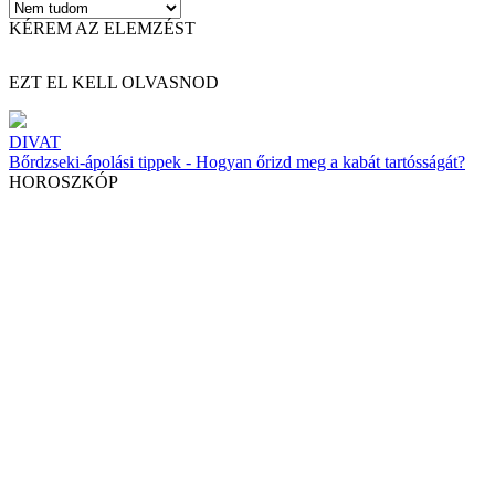
KÉREM AZ ELEMZÉST
EZT EL KELL OLVASNOD
DIVAT
Bőrdzseki-ápolási tippek - Hogyan őrizd meg a kabát tartósságát?
HOROSZKÓP