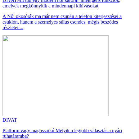
DIVAT
Mit tud egy modern női karóra? Intelligens funkciók,
amelyek megkönnyítik a mindennapi kihívásokat
A Női okosórák ma már nem csupán a telefon kiterjesztései a
csuklón, hanem a személyes stílus csendes, mégis beszédes
részletei....
DIVAT
Platform vagy magassarkú Melyik a legjobb választás a nyári
ruhatáramba?