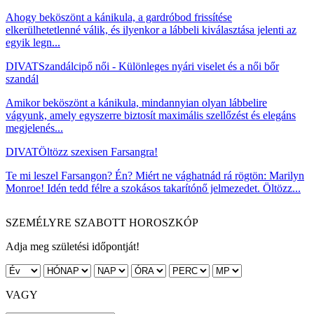
Ahogy beköszönt a kánikula, a gardróbod frissítése
elkerülhetetlenné válik, és ilyenkor a lábbeli kiválasztása jelenti az
egyik legn...
DIVAT
Szandálcipő női - Különleges nyári viselet és a női bőr
szandál
Amikor beköszönt a kánikula, mindannyian olyan lábbelire
vágyunk, amely egyszerre biztosít maximális szellőzést és elegáns
megjelenés...
DIVAT
Öltözz szexisen Farsangra!
Te mi leszel Farsangon? Én? Miért ne vághatnád rá rögtön: Marilyn
Monroe! Idén tedd félre a szokásos takarítónő jelmezedet. Öltözz...
SZEMÉLYRE SZABOTT HOROSZKÓP
Adja meg születési időpontját!
VAGY