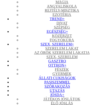
MÁGIA
ANGYALISKOLA
REJTÉLY-MISZTIKA
EZOTÉRIA
TREND
+
DIVAT
SZÉPSÉG
EGÉSZSÉG
+
KÖZÉRZET
FOGYÓKÚRA
SZEX, SZERELEM
+
SZERELEM LAKAT
AZ ÖRÖK SZERELEM LAKATJA
SZEX, SZERELEM
GASZTRO
OTTHON
+
FÉSZEK
GYERMEK
ÁLLATI CUKISÁGOK
PASISZEMMEL
SZÓRAKOZÁS
UTAZÁS
JÓSDA
+
JÁTÉKOS JÓSLÁTOK
ÉLŐ JÓSLÁS