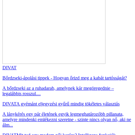
DIVAT
Bőrdzseki-ápolási tippek - Hogyan őrizd meg a kabát tartósságát?
A bőrdzseki az a ruhadarab, amelynek kár megöregednie –
legalábbis rosszul....
DIVAT
A gyémánt eljegyzési gyűrű mindig tökéletes választás
A lánykérés egy pár életének egyik legmeghatározóbb pillanata,
amelyre mindenki emlékezni szeretne - szinte nincs olyan nő, aki ne
álm...