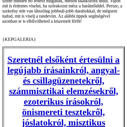
szinte minden nő feltesz magának, mielőtt találkozóra indul. Vajon
mit is érdemes viselni, ha szórakozni mész a barátnőiddel. Persze, a
szekrény tele van látszólag jobbnál-jobb darabokkal, de mégsem
tudod, mit is viselj a randevún. Az alábbi tippek segítségével
azonban te is elbűvölheted a kiszemelt férfit!
{KEPGALERIA}
Szeretnél elsőként értesülni a
legújabb írásainkról, angyal-
és csillagüzenetekről,
számmisztikai elemzésekről,
ezoterikus írásokról,
önismereti tesztekről,
jóslatokról, misztikus