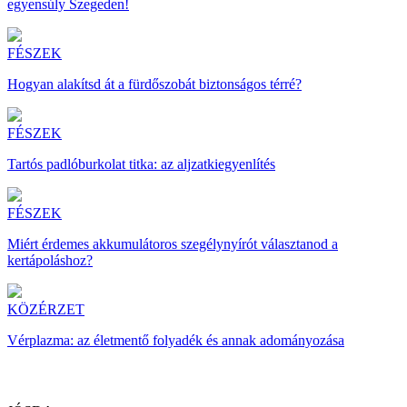
egyensúly Szegeden!
FÉSZEK
Hogyan alakítsd át a fürdőszobát biztonságos térré?
FÉSZEK
Tartós padlóburkolat titka: az aljzatkiegyenlítés
FÉSZEK
Miért érdemes akkumulátoros szegélynyírót választanod a
kertápoláshoz?
KÖZÉRZET
Vérplazma: az életmentő folyadék és annak adományozása