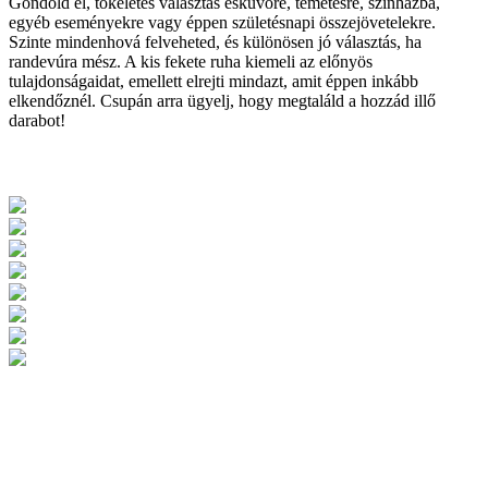
Gondold el, tökéletes választás esküvőre, temetésre, színházba,
egyéb eseményekre vagy éppen születésnapi összejövetelekre.
Szinte mindenhová felveheted, és különösen jó választás, ha
randevúra mész. A kis fekete ruha kiemeli az előnyös
tulajdonságaidat, emellett elrejti mindazt, amit éppen inkább
elkendőznél. Csupán arra ügyelj, hogy megtaláld a hozzád illő
darabot!