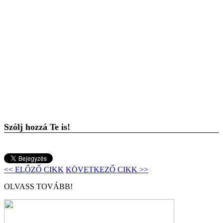
Szólj hozzá Te is!
<< ELŐZŐ CIKK
KÖVETKEZŐ CIKK >>
OLVASS TOVÁBB!