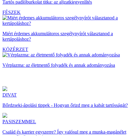
Tartós padlóburkolat titka: az aljzatkiegyenlítés
FÉSZEK
Miért érdemes akkumulátoros szegélynyírót választanod a
kertápoláshoz?
KÖZÉRZET
Vérplazma: az életmentő folyadék és annak adományozása
DIVAT
Bőrdzseki-ápolási tippek - Hogyan őrizd meg a kabát tartósságát?
PASISZEMMEL
Család és karrier egyszerre? Így valósul meg a munka-magánélet