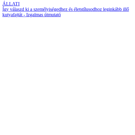
ÁLLATI
Így válaszd ki a személyiségedhez és életstílusodhoz leginkább illő
kutyafajtát - Izgalmas útmutató