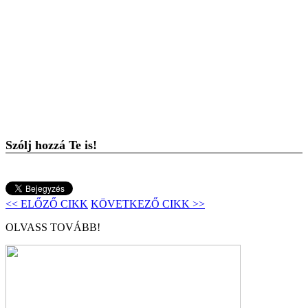
Szólj hozzá Te is!
<< ELŐZŐ CIKK
KÖVETKEZŐ CIKK >>
OLVASS TOVÁBB!