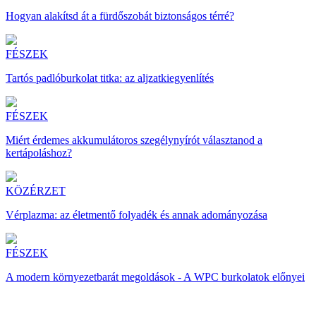
Hogyan alakítsd át a fürdőszobát biztonságos térré?
FÉSZEK
Tartós padlóburkolat titka: az aljzatkiegyenlítés
FÉSZEK
Miért érdemes akkumulátoros szegélynyírót választanod a
kertápoláshoz?
KÖZÉRZET
Vérplazma: az életmentő folyadék és annak adományozása
FÉSZEK
A modern környezetbarát megoldások - A WPC burkolatok előnyei