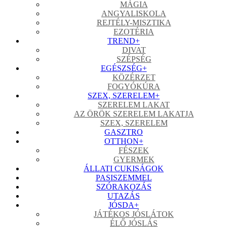
MÁGIA
ANGYALISKOLA
REJTÉLY-MISZTIKA
EZOTÉRIA
TREND
+
DIVAT
SZÉPSÉG
EGÉSZSÉG
+
KÖZÉRZET
FOGYÓKÚRA
SZEX, SZERELEM
+
SZERELEM LAKAT
AZ ÖRÖK SZERELEM LAKATJA
SZEX, SZERELEM
GASZTRO
OTTHON
+
FÉSZEK
GYERMEK
ÁLLATI CUKISÁGOK
PASISZEMMEL
SZÓRAKOZÁS
UTAZÁS
JÓSDA
+
JÁTÉKOS JÓSLÁTOK
ÉLŐ JÓSLÁS