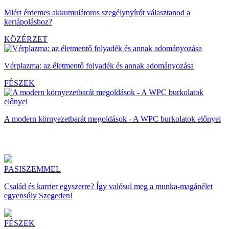
Miért érdemes akkumulátoros szegélynyírót választanod a
kertápoláshoz?
KÖZÉRZET
Vérplazma: az életmentő folyadék és annak adományozása
FÉSZEK
A modern környezetbarát megoldások - A WPC burkolatok előnyei
PASISZEMMEL
Család és karrier egyszerre? Így valósul meg a munka-magánélet
egyensúly Szegeden!
FÉSZEK