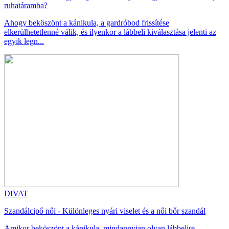
ruhatáramba?
Ahogy beköszönt a kánikula, a gardróbod frissítése
elkerülhetetlenné válik, és ilyenkor a lábbeli kiválasztása jelenti az
egyik legn...
DIVAT
Szandálcipő női - Különleges nyári viselet és a női bőr szandál
Amikor beköszönt a kánikula, mindannyian olyan lábbelire