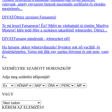
vágyunk, amely egyszerre biztosít maximális szellőzést és elegáns
megjelenés...
DIVAT
Öltözz szexisen Farsangra!
Te mi leszel Farsangon? Én? Miért ne vághatnád rá rögtön: Marilyn
Monroe! Idén tedd félre a szokásos takarítónő jelmezedet. Öltözz...
DIVAT
Farsang mindenütt - jelmezeket elő!
Ha farsang, akkor jelmezválasztás! Ilyenkor sok nő vacillál, és
döntésképtelen. Vajon mit illik egy partira felvenni és mit nem, vagy
é...
SZEMÉLYRE SZABOTT HOROSZKÓP
Adja meg születési időpontját!
VAGY
KÉREM AZ ELEMZÉST