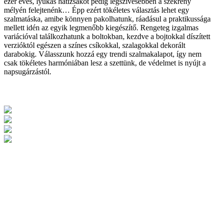
ezer éves, lyukas hátizsákot pedig legszívesebben a szekrény
mélyén felejtenénk… Épp ezért tökéletes választás lehet egy
szalmatáska, amibe könnyen pakolhatunk, ráadásul a praktikussága
mellett idén az egyik legmenőbb kiegészítő. Rengeteg izgalmas
variációval találkozhatunk a boltokban, kezdve a bojtokkal díszített
verzióktól egészen a színes csíkokkal, szalagokkal dekorált
darabokig. Válasszunk hozzá egy trendi szalmakalapot, így nem
csak tökéletes harmóniában lesz a szettünk, de védelmet is nyújt a
napsugárzástól.