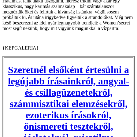
Hatalmas, fánk alakú úszógumi, merész trikini vagy akár egy
klasszikus, nagy karimás szalmakalap – bár számtalanszor
megnéztük őket és felírtuk a kívánság listánkra, végül sosem
próbáltuk ki, és utána irigykedve figyeltük a strandolókat. Még nem
késő beszerezni az idei nyár legnagyobb trendjeit: a Women’secret
most segít nekünk, hogy mit vigyünk magunkkal a vízpartra!
{KEPGALERIA}
Szeretnél elsőként értesülni a
legújabb írásainkról, angyal-
és csillagüzenetekről,
számmisztikai elemzésekről,
ezoterikus írásokról,
önismereti tesztekről,