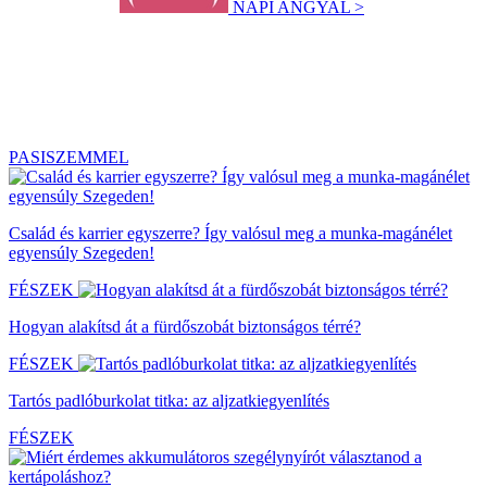
NAPI ANGYAL >
PASISZEMMEL
Család és karrier egyszerre? Így valósul meg a munka-magánélet
egyensúly Szegeden!
FÉSZEK
Hogyan alakítsd át a fürdőszobát biztonságos térré?
FÉSZEK
Tartós padlóburkolat titka: az aljzatkiegyenlítés
FÉSZEK