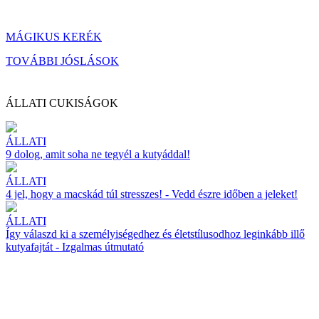
MÁGIKUS KERÉK
TOVÁBBI JÓSLÁSOK
ÁLLATI CUKISÁGOK
ÁLLATI
9 dolog, amit soha ne tegyél a kutyáddal!
ÁLLATI
4 jel, hogy a macskád túl stresszes! - Vedd észre időben a jeleket!
ÁLLATI
Így válaszd ki a személyiségedhez és életstílusodhoz leginkább illő
kutyafajtát - Izgalmas útmutató