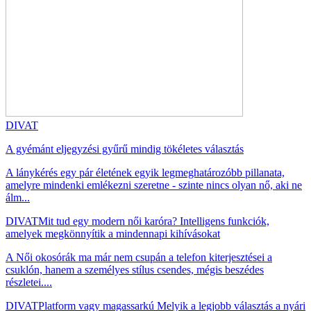
DIVAT
A gyémánt eljegyzési gyűrű mindig tökéletes választás
A lánykérés egy pár életének egyik legmeghatározóbb pillanata,
amelyre mindenki emlékezni szeretne - szinte nincs olyan nő, aki ne
álm...
DIVAT
Mit tud egy modern női karóra? Intelligens funkciók,
amelyek megkönnyítik a mindennapi kihívásokat
A Női okosórák ma már nem csupán a telefon kiterjesztései a
csuklón, hanem a személyes stílus csendes, mégis beszédes
részletei....
DIVAT
Platform vagy magassarkú Melyik a legjobb választás a nyári