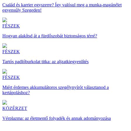
Család és karrier egyszerre? Így valósul meg a munka-magánélet
egyensúly Szegeden!
FÉSZEK
Hogyan alakítsd át a fürdőszobát biztonságos térré?
FÉSZEK
Tartós padlóburkolat titka: az aljzatkiegyenlítés
FÉSZEK
Miért érdemes akkumulátoros szegélynyírót választanod a
kertápoláshoz?
KÖZÉRZET
Vérplazma: az életmentő folyadék és annak adományozása