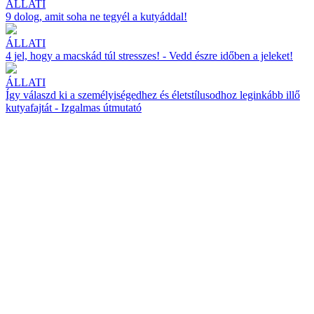
ÁLLATI
9 dolog, amit soha ne tegyél a kutyáddal!
ÁLLATI
4 jel, hogy a macskád túl stresszes! - Vedd észre időben a jeleket!
ÁLLATI
Így válaszd ki a személyiségedhez és életstílusodhoz leginkább illő
kutyafajtát - Izgalmas útmutató