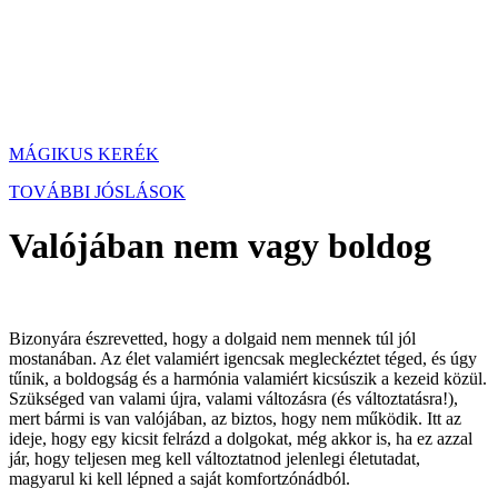
MÁGIKUS KERÉK
TOVÁBBI JÓSLÁSOK
Valójában nem vagy boldog
Bizonyára észrevetted, hogy a dolgaid nem mennek túl jól
mostanában. Az élet valamiért igencsak megleckéztet téged, és úgy
tűnik, a boldogság és a harmónia valamiért kicsúszik a kezeid közül.
Szükséged van valami újra, valami változásra (és változtatásra!),
mert bármi is van valójában, az biztos, hogy nem működik. Itt az
ideje, hogy egy kicsit felrázd a dolgokat, még akkor is, ha ez azzal
jár, hogy teljesen meg kell változtatnod jelenlegi életutadat,
magyarul ki kell lépned a saját komfortzónádból.