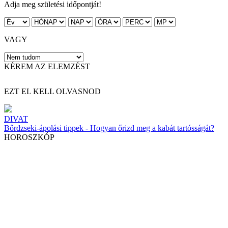
Adja meg születési időpontját!
VAGY
KÉREM AZ ELEMZÉST
EZT EL KELL OLVASNOD
DIVAT
Bőrdzseki-ápolási tippek - Hogyan őrizd meg a kabát tartósságát?
HOROSZKÓP