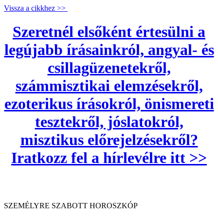
Vissza a cikkhez >>
Szeretnél elsőként értesülni a
legújabb írásainkról, angyal- és
csillagüzenetekről,
számmisztikai elemzésekről,
ezoterikus írásokról, önismereti
tesztekről, jóslatokról,
misztikus előrejelzésekről?
Iratkozz fel a hírlevélre itt >>
SZEMÉLYRE SZABOTT HOROSZKÓP