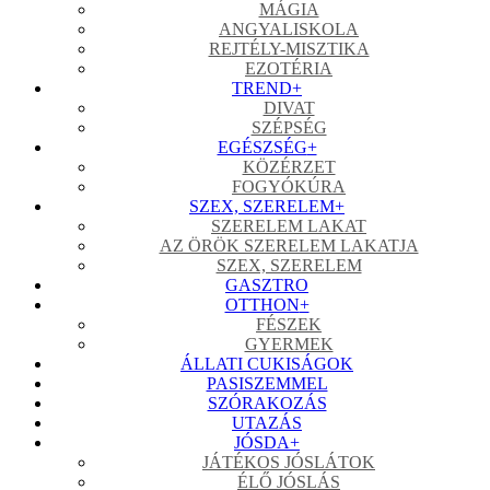
MÁGIA
ANGYALISKOLA
REJTÉLY-MISZTIKA
EZOTÉRIA
TREND
+
DIVAT
SZÉPSÉG
EGÉSZSÉG
+
KÖZÉRZET
FOGYÓKÚRA
SZEX, SZERELEM
+
SZERELEM LAKAT
AZ ÖRÖK SZERELEM LAKATJA
SZEX, SZERELEM
GASZTRO
OTTHON
+
FÉSZEK
GYERMEK
ÁLLATI CUKISÁGOK
PASISZEMMEL
SZÓRAKOZÁS
UTAZÁS
JÓSDA
+
JÁTÉKOS JÓSLÁTOK
ÉLŐ JÓSLÁS