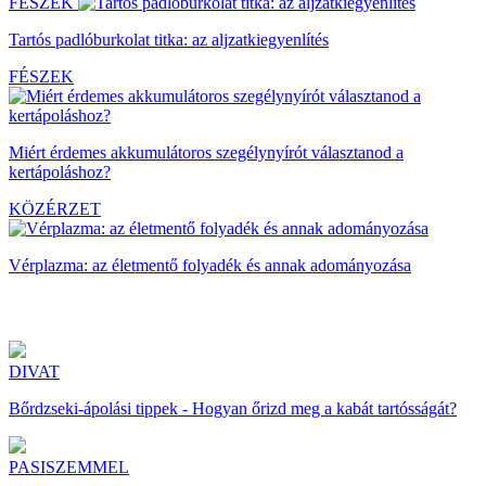
FÉSZEK
Tartós padlóburkolat titka: az aljzatkiegyenlítés
FÉSZEK
Miért érdemes akkumulátoros szegélynyírót választanod a
kertápoláshoz?
KÖZÉRZET
Vérplazma: az életmentő folyadék és annak adományozása
DIVAT
Bőrdzseki-ápolási tippek - Hogyan őrizd meg a kabát tartósságát?
PASISZEMMEL