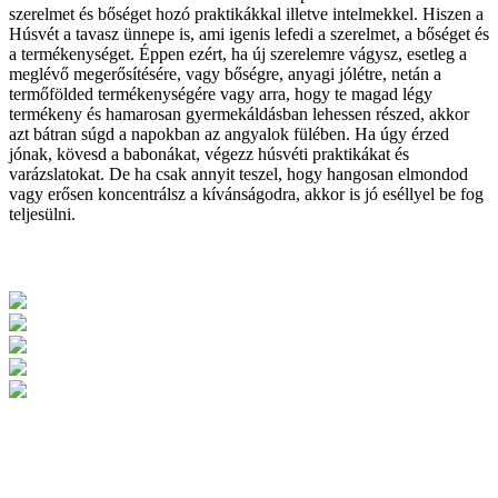
szerelmet és bőséget hozó praktikákkal illetve intelmekkel. Hiszen a
Húsvét a tavasz ünnepe is, ami igenis lefedi a szerelmet, a bőséget és
a termékenységet. Éppen ezért, ha új szerelemre vágysz, esetleg a
meglévő megerősítésére, vagy bőségre, anyagi jólétre, netán a
termőfölded termékenységére vagy arra, hogy te magad légy
termékeny és hamarosan gyermekáldásban lehessen részed, akkor
azt bátran súgd a napokban az angyalok fülében. Ha úgy érzed
jónak, kövesd a babonákat, végezz húsvéti praktikákat és
varázslatokat. De ha csak annyit teszel, hogy hangosan elmondod
vagy erősen koncentrálsz a kívánságodra, akkor is jó eséllyel be fog
teljesülni.