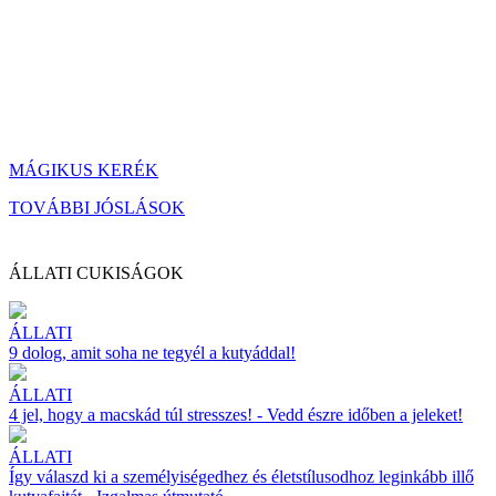
MÁGIKUS KERÉK
TOVÁBBI JÓSLÁSOK
ÁLLATI CUKISÁGOK
ÁLLATI
9 dolog, amit soha ne tegyél a kutyáddal!
ÁLLATI
4 jel, hogy a macskád túl stresszes! - Vedd észre időben a jeleket!
ÁLLATI
Így válaszd ki a személyiségedhez és életstílusodhoz leginkább illő