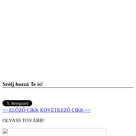
Szólj hozzá Te is!
<< ELŐZŐ CIKK
KÖVETKEZŐ CIKK >>
OLVASS TOVÁBB!