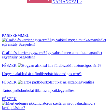
NAPI ANGYAL >
PASISZEMMEL
Család és karrier egyszerre? Így valósul meg a munka-magánélet
egyensúly Szegeden!
FÉSZEK
Hogyan alakítsd át a fürdőszobát biztonságos térré?
FÉSZEK
Tartós padlóburkolat titka: az aljzatkiegyenlítés
FÉSZEK