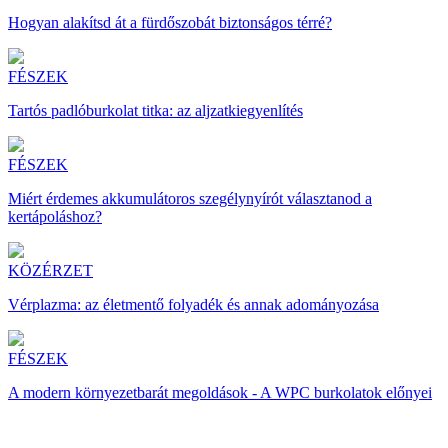
Hogyan alakítsd át a fürdőszobát biztonságos térré?
FÉSZEK
Tartós padlóburkolat titka: az aljzatkiegyenlítés
FÉSZEK
Miért érdemes akkumulátoros szegélynyírót választanod a
kertápoláshoz?
KÖZÉRZET
Vérplazma: az életmentő folyadék és annak adományozása
FÉSZEK
A modern környezetbarát megoldások - A WPC burkolatok előnyei