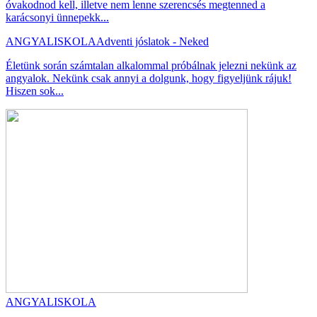
óvakodnod kell, illetve nem lenne szerencsés megtenned a
karácsonyi ünnepekk...
ANGYALISKOLA
Adventi jóslatok - Neked
Életünk során számtalan alkalommal próbálnak jelezni nekünk az
angyalok. Nekünk csak annyi a dolgunk, hogy figyeljünk rájuk!
Hiszen sok...
ANGYALISKOLA