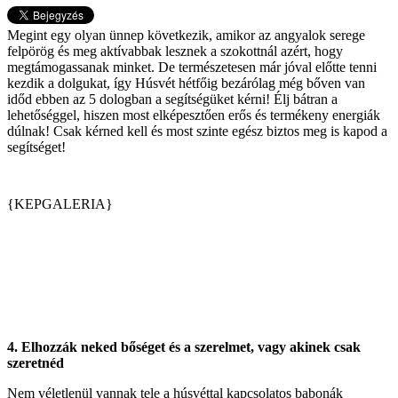
Megint egy olyan ünnep következik, amikor az angyalok serege
felpörög és meg aktívabbak lesznek a szokottnál azért, hogy
megtámogassanak minket. De természetesen már jóval előtte tenni
kezdik a dolgukat, így Húsvét hétfőig bezárólag még bőven van
időd ebben az 5 dologban a segítségüket kérni! Élj bátran a
lehetőséggel, hiszen most elképesztően erős és termékeny energiák
dúlnak! Csak kérned kell és most szinte egész biztos meg is kapod a
segítséget!
{KEPGALERIA}
4. Elhozzák neked bőséget és a szerelmet, vagy akinek csak
szeretnéd
Nem véletlenül vannak tele a húsvéttal kapcsolatos babonák