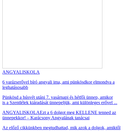
ANGYALISKOLA
6 varázserővel bíró angyali ima, ami pünkösdkor elmondva a
leghatásosabb
Pünkösd a húsvét utáni 7. vasárnapi és hétfői ünnep, amikor
is a Szentlélek kiáradását ünnepeljük, ami különleges erővel ...
ANGYALISKOLA
Ezt a 6 dolgot meg KELLENE tenned az
ünnepekkor! – Karácsony Angyalának tanácsai
Az előző cikkünkben megtudhattad, mik azok a dolgok, amiktől