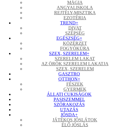
MÁGIA
ANGYALISKOLA
REJTÉLY-MISZTIKA
EZOTÉRIA
TREND
+
DIVAT
SZÉPSÉG
EGÉSZSÉG
+
KÖZÉRZET
FOGYÓKÚRA
SZEX, SZERELEM
+
SZERELEM LAKAT
AZ ÖRÖK SZERELEM LAKATJA
SZEX, SZERELEM
GASZTRO
OTTHON
+
FÉSZEK
GYERMEK
ÁLLATI CUKISÁGOK
PASISZEMMEL
SZÓRAKOZÁS
UTAZÁS
JÓSDA
+
JÁTÉKOS JÓSLÁTOK
ÉLŐ JÓSLÁS