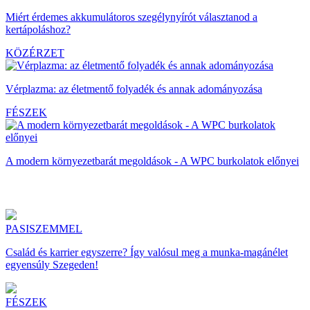
Miért érdemes akkumulátoros szegélynyírót választanod a
kertápoláshoz?
KÖZÉRZET
Vérplazma: az életmentő folyadék és annak adományozása
FÉSZEK
A modern környezetbarát megoldások - A WPC burkolatok előnyei
PASISZEMMEL
Család és karrier egyszerre? Így valósul meg a munka-magánélet
egyensúly Szegeden!
FÉSZEK