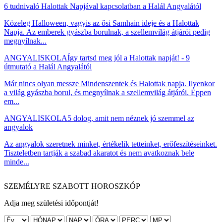
6 tudnivaló Halottak Napjával kapcsolatban a Halál Angyalától
Közeleg Halloween, vagyis az ősi Samhain ideje és a Halottak
Napja. Az emberek gyászba borulnak, a szellemvilág átjárói pedig
megnyílnak...
ANGYALISKOLA
Így tartsd meg jól a Halottak napját! - 9
útmutató a Halál Angyalától
Már nincs olyan messze Mindenszentek és Halottak napja. Ilyenkor
a világ gyászba borul, és megnyílnak a szellemvilág átjárói. Éppen
em...
ANGYALISKOLA
5 dolog, amit nem néznek jó szemmel az
angyalok
Az angyalok szeretnek minket, értékelik tetteinket, erőfeszítéseinket.
Tiszteletben tartják a szabad akaratot és nem avatkoznak bele
minde...
SZEMÉLYRE SZABOTT HOROSZKÓP
Adja meg születési időpontját!