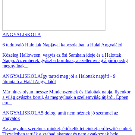
ANGYALISKOLA
6 tudnivaló Halottak Napjával kapcsolatban a Halál Angyalától
Közeleg Halloween, vagyis az ősi Samhain ideje és a Halottak
Napja. Az emberek gyászba borulnak, a szellemvilág átjárói pedig
megnyílnak...
ANGYALISKOLA
Így tartsd meg jól a Halottak napját! - 9
útmutató a Halál Angyalától
Már nincs olyan messze Mindenszentek és Halottak napja. Ilyenkor
a világ gyászba borul, és megnyílnak a szellemvilág átjárói. Éppen
em...
ANGYALISKOLA
5 dolog, amit nem néznek jó szemmel az
angyalok
Az angyalok szeretnek minket, értékelik tetteinket, erőfeszítéseinket.
Tiszteletben tartják a szabad akaratot és nem avatkoznak bele