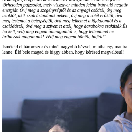
törhetetlen pajzsodat, mely visszaver minden felém irányuló negatív
energiát. Óvj meg a szegénységtől és az anyagi csődtől, óvj meg
azoktól, akik csak ártanának nekem, óvj meg a sötét erőktől, óvd
meg testemet a betegségtől, óvd meg lelkemet a fájdalomtól és a
csalódástól, óvd meg a szívemet attól, hogy darabokra szakítsák És
ha kell, védj meg engem önmagamtól is, hogy tetteimmel ne
árthassak magamnak! Védj meg engem bűntől, bajtól!”
Ismételd el háromszor és minél nagyobb hévvel, mintha egy mantra
lenne. Éld bele magad és higgy abban, hogy kérésed megvalósul!