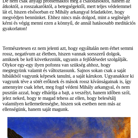
De nem csak anyagi problémáktól meg a csalódásoktól, hanem az
átkoktól, a rosszakaróktól, a betegségektől, mert teljes védelemmel
lát el, hiszen elsősorban ez Mihály arkangyal feladatköre, hogy
megvédjen bennünket. Ehhez nincs más dolgod, mint a segítségét
kérni és végig menni ezen a könnyű, de annál hatásosabb meditációs
gyakorlaton!
Természetesen ez nem jelenti azt, hogy egyáltalán nem érhet semmi
rossz, negatívum az életben, hiszen vannak sorsszerű dolgok,
amiknek be kell következniük, ugyanis a fejlődésedet szolgálják.
Olykor egy-egy ilyen pofonra van szükség ahhoz, hogy
megtegyünk valamit és változtassunk. Sajnos sokan csak a saját
hibáikból vagyunk képesek tanulni, a saját kárukon. Ugyanakkor ki
vagyunk téve a sötét erőknek és mások rossz kívánságainak is, így
amennyire csak lehet, meg fogd védeni Mihály arkangyal, és nem
pusztán azzal, hogy elhárítja a bajt, a veszélyt, hanem időben szól,
jelez neked, hogy te magad tehess az ellen, hogy belesétálj
valamilyen kellemetlenségbe, hiszen sok esetben nem más az
ellenségünk, hanem saját magunk.