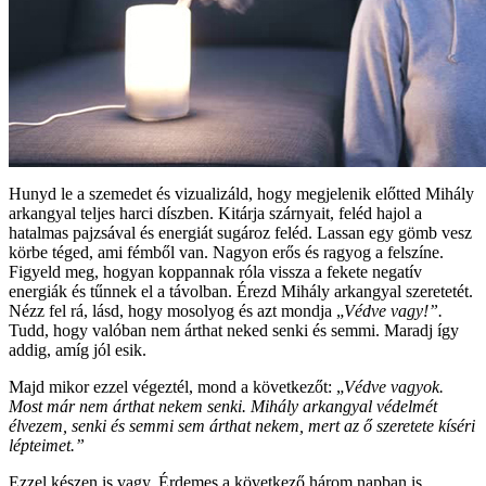
Hunyd le a szemedet és vizualizáld, hogy megjelenik előtted Mihály
arkangyal teljes harci díszben. Kitárja szárnyait, feléd hajol a
hatalmas pajzsával és energiát sugároz feléd. Lassan egy gömb vesz
körbe téged, ami fémből van. Nagyon erős és ragyog a felszíne.
Figyeld meg, hogyan koppannak róla vissza a fekete negatív
energiák és tűnnek el a távolban. Érezd Mihály arkangyal szeretetét.
Nézz fel rá, lásd, hogy mosolyog és azt mondja „
Védve vagy!”.
Tudd, hogy valóban nem árthat neked senki és semmi. Maradj így
addig, amíg jól esik.
Majd mikor ezzel végeztél, mond a következőt: „
Védve vagyok.
Most már nem árthat nekem senki. Mihály arkangyal védelmét
élvezem, senki és semmi sem árthat nekem, mert az ő szeretete kíséri
lépteimet.”
Ezzel készen is vagy. Érdemes a következő három napban is