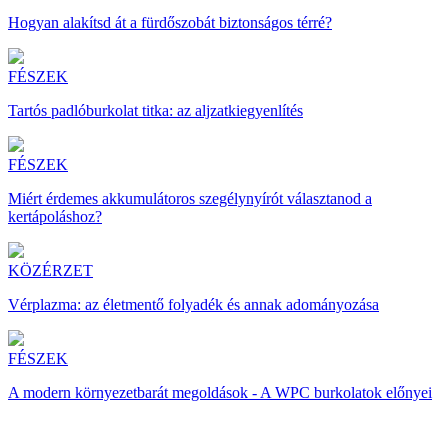
Hogyan alakítsd át a fürdőszobát biztonságos térré?
FÉSZEK
Tartós padlóburkolat titka: az aljzatkiegyenlítés
FÉSZEK
Miért érdemes akkumulátoros szegélynyírót választanod a
kertápoláshoz?
KÖZÉRZET
Vérplazma: az életmentő folyadék és annak adományozása
FÉSZEK
A modern környezetbarát megoldások - A WPC burkolatok előnyei