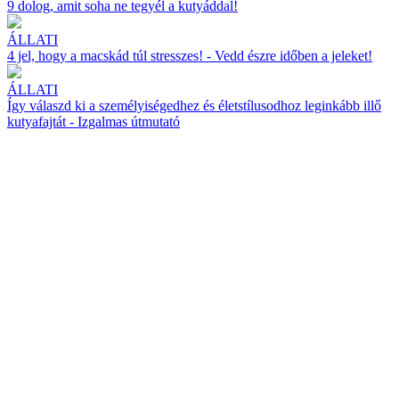
9 dolog, amit soha ne tegyél a kutyáddal!
ÁLLATI
4 jel, hogy a macskád túl stresszes! - Vedd észre időben a jeleket!
ÁLLATI
Így válaszd ki a személyiségedhez és életstílusodhoz leginkább illő
kutyafajtát - Izgalmas útmutató