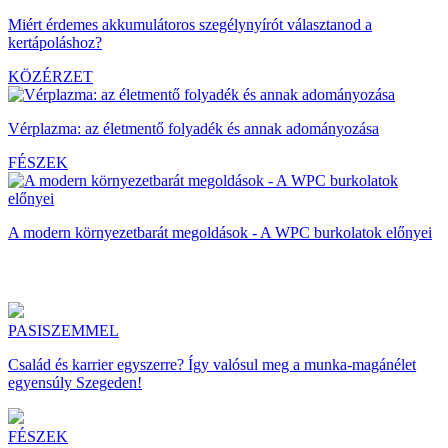
Miért érdemes akkumulátoros szegélynyírót választanod a
kertápoláshoz?
KÖZÉRZET
Vérplazma: az életmentő folyadék és annak adományozása
FÉSZEK
A modern környezetbarát megoldások - A WPC burkolatok előnyei
PASISZEMMEL
Család és karrier egyszerre? Így valósul meg a munka-magánélet
egyensúly Szegeden!
FÉSZEK