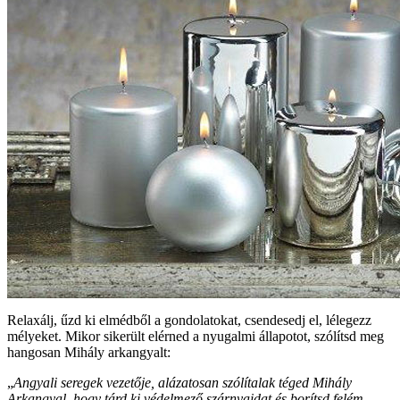
Relaxálj, űzd ki elmédből a gondolatokat, csendesedj el, lélegezz
mélyeket. Mikor sikerült elérned a nyugalmi állapotot, szólítsd meg
hangosan Mihály arkangyalt:
„
Angyali seregek vezetője, alázatosan szólítalak téged Mihály
Arkangyal, hogy tárd ki védelmező szárnyaidat és borítsd felém