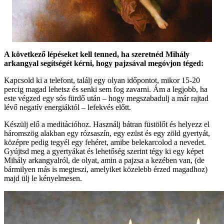
A következő lépéseket kell tenned, ha szeretnéd Mihály
arkangyal segítségét kérni, hogy pajzsával megóvjon téged:
Kapcsold ki a telefont, találj egy olyan időpontot, mikor 15-20
percig magad lehetsz és senki sem fog zavarni. Ám a legjobb, ha
este végzed egy sós fürdő után – hogy megszabadulj a már rajtad
lévő negatív energiáktól – lefekvés előtt.
Készülj elő a meditációhoz. Használj bátran füstölőt és helyezz el
háromszög alakban egy rózsaszín, egy ezüst és egy zöld gyertyát,
középre pedig tegyél egy fehéret, amibe belekarcolod a nevedet.
Gyújtsd meg a gyertyákat és lehetőség szerint tégy ki egy képet
Mihály arkangyalról, de olyat, amin a pajzsa a kezében van, (de
bármilyen más is megteszi, amelyiket közelebb érzed magadhoz)
majd ülj le kényelmesen.