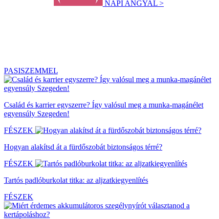
NAPI ANGYAL >
PASISZEMMEL
Család és karrier egyszerre? Így valósul meg a munka-magánélet
egyensúly Szegeden!
FÉSZEK
Hogyan alakítsd át a fürdőszobát biztonságos térré?
FÉSZEK
Tartós padlóburkolat titka: az aljzatkiegyenlítés
FÉSZEK