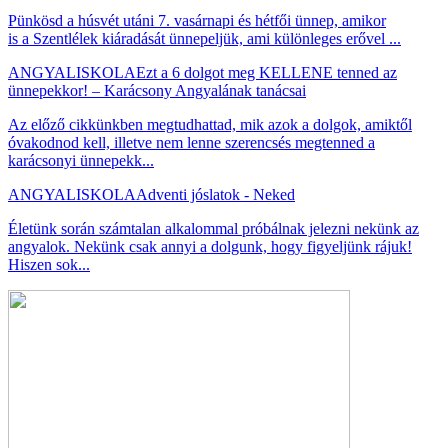
Pünkösd a húsvét utáni 7. vasárnapi és hétfői ünnep, amikor
is a Szentlélek kiáradását ünnepeljük, ami különleges erővel ...
ANGYALISKOLA
Ezt a 6 dolgot meg KELLENE tenned az
ünnepekkor! – Karácsony Angyalának tanácsai
Az előző cikkünkben megtudhattad, mik azok a dolgok, amiktől
óvakodnod kell, illetve nem lenne szerencsés megtenned a
karácsonyi ünnepekk...
ANGYALISKOLA
Adventi jóslatok - Neked
Életünk során számtalan alkalommal próbálnak jelezni nekünk az
angyalok. Nekünk csak annyi a dolgunk, hogy figyeljünk rájuk!
Hiszen sok...