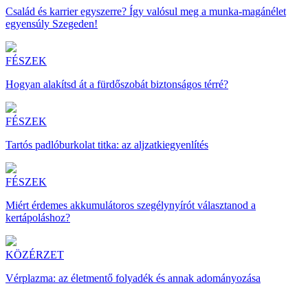
Család és karrier egyszerre? Így valósul meg a munka-magánélet
egyensúly Szegeden!
FÉSZEK
Hogyan alakítsd át a fürdőszobát biztonságos térré?
FÉSZEK
Tartós padlóburkolat titka: az aljzatkiegyenlítés
FÉSZEK
Miért érdemes akkumulátoros szegélynyírót választanod a
kertápoláshoz?
KÖZÉRZET
Vérplazma: az életmentő folyadék és annak adományozása