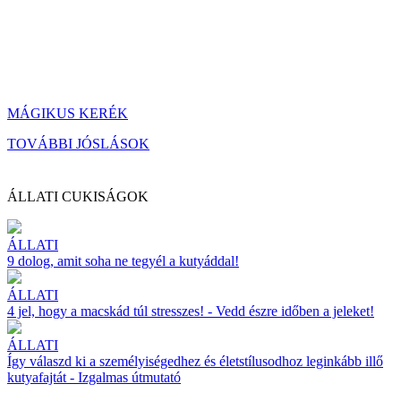
MÁGIKUS KERÉK
TOVÁBBI JÓSLÁSOK
ÁLLATI CUKISÁGOK
ÁLLATI
9 dolog, amit soha ne tegyél a kutyáddal!
ÁLLATI
4 jel, hogy a macskád túl stresszes! - Vedd észre időben a jeleket!
ÁLLATI
Így válaszd ki a személyiségedhez és életstílusodhoz leginkább illő
kutyafajtát - Izgalmas útmutató