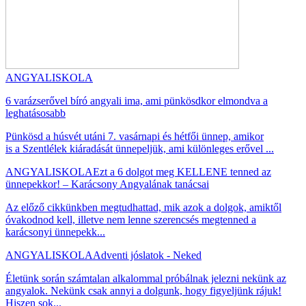
ANGYALISKOLA
6 varázserővel bíró angyali ima, ami pünkösdkor elmondva a
leghatásosabb
Pünkösd a húsvét utáni 7. vasárnapi és hétfői ünnep, amikor
is a Szentlélek kiáradását ünnepeljük, ami különleges erővel ...
ANGYALISKOLA
Ezt a 6 dolgot meg KELLENE tenned az
ünnepekkor! – Karácsony Angyalának tanácsai
Az előző cikkünkben megtudhattad, mik azok a dolgok, amiktől
óvakodnod kell, illetve nem lenne szerencsés megtenned a
karácsonyi ünnepekk...
ANGYALISKOLA
Adventi jóslatok - Neked
Életünk során számtalan alkalommal próbálnak jelezni nekünk az
angyalok. Nekünk csak annyi a dolgunk, hogy figyeljünk rájuk!
Hiszen sok...