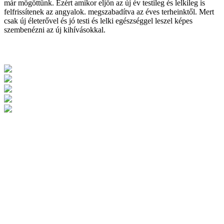
már mögöttünk. Ezért amikor eljön az új év testileg és lelkileg is
felfrissítenek az angyalok. megszabadítva az éves terheinktől. Mert
csak új életerővel és jó testi és lelki egészséggel leszel képes
szembenézni az új kihívásokkal.