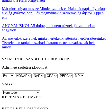
útmutató a Halál Angyalától
Már nincs olyan messze Mindenszentek és Halottak napja. Ilyenkor
a világ gyászba borul, és megnyílnak a szellemvilág átjárói. Éppen
em...
ANGYALISKOLA
5 dolog, amit nem néznek jó szemmel az
angyalok
Az angyalok szeretnek minket, értékelik tetteinket, erőfeszítéseinket.
Tiszteletben tartják a szabad akaratot és nem avatkoznak bele
minde...
SZEMÉLYRE SZABOTT HOROSZKÓP
Adja meg születési időpontját!
VAGY
KÉREM AZ ELEMZÉST
EZT EL KELL OLVASNOD