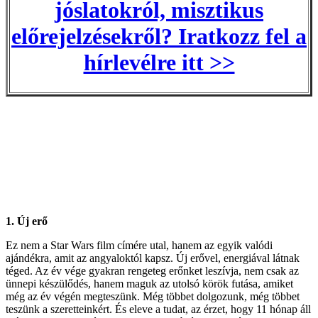
jóslatokról, misztikus
előrejelzésekről? Iratkozz fel a
hírlevélre itt >>
1. Új erő
Ez nem a Star Wars film címére utal, hanem az egyik valódi
ajándékra, amit az angyaloktól kapsz. Új erővel, energiával látnak
téged. Az év vége gyakran rengeteg erőnket leszívja, nem csak az
ünnepi készülődés, hanem maguk az utolsó körök futása, amiket
még az év végén megteszünk. Még többet dolgozunk, még többet
teszünk a szeretteinkért. És eleve a tudat, az érzet, hogy 11 hónap áll