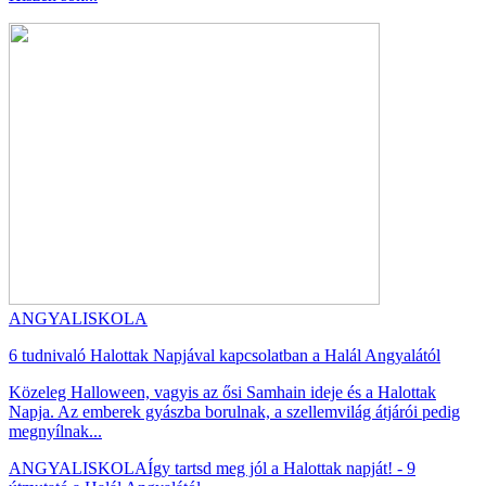
ANGYALISKOLA
6 tudnivaló Halottak Napjával kapcsolatban a Halál Angyalától
Közeleg Halloween, vagyis az ősi Samhain ideje és a Halottak
Napja. Az emberek gyászba borulnak, a szellemvilág átjárói pedig
megnyílnak...
ANGYALISKOLA
Így tartsd meg jól a Halottak napját! - 9