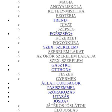
MÁGIA
ANGYALISKOLA
REJTÉLY-MISZTIKA
EZOTÉRIA
TREND
+
DIVAT
SZÉPSÉG
EGÉSZSÉG
+
KÖZÉRZET
FOGYÓKÚRA
SZEX, SZERELEM
+
SZERELEM LAKAT
AZ ÖRÖK SZERELEM LAKATJA
SZEX, SZERELEM
GASZTRO
OTTHON
+
FÉSZEK
GYERMEK
ÁLLATI CUKISÁGOK
PASISZEMMEL
SZÓRAKOZÁS
UTAZÁS
JÓSDA
+
JÁTÉKOS JÓSLÁTOK
ÉLŐ JÓSLÁS