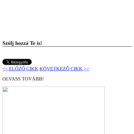
Szólj hozzá Te is!
<< ELŐZŐ CIKK
KÖVETKEZŐ CIKK >>
OLVASS TOVÁBB!