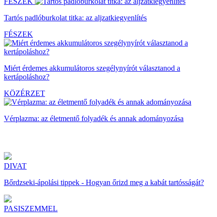
FÉSZEK
Tartós padlóburkolat titka: az aljzatkiegyenlítés
FÉSZEK
Miért érdemes akkumulátoros szegélynyírót választanod a
kertápoláshoz?
KÖZÉRZET
Vérplazma: az életmentő folyadék és annak adományozása
DIVAT
Bőrdzseki-ápolási tippek - Hogyan őrizd meg a kabát tartósságát?
PASISZEMMEL