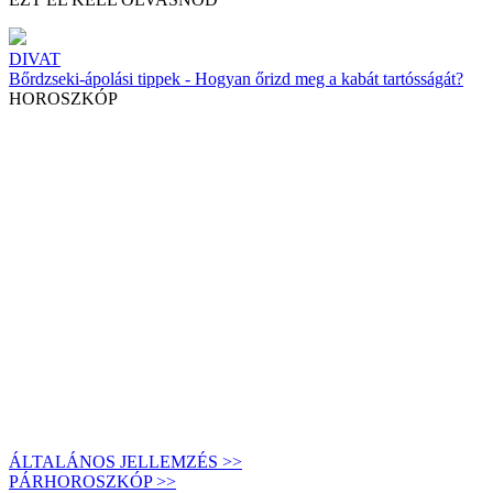
DIVAT
Bőrdzseki-ápolási tippek - Hogyan őrizd meg a kabát tartósságát?
HOROSZKÓP
ÁLTALÁNOS JELLEMZÉS >>
PÁRHOROSZKÓP >>