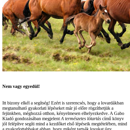
Nem vagy egyedül!
Itt bizony elkél a segítség! Ezért is szerencsés, hogy a lovardákban
megtanulható gyakorlati lépéseket már jó előre rögzíthetjük a
fejünkben, méghozzá otthon, kényelmesen elhelyezkedve. A Gabo
Kiadó gondozásában megjelent
A természetes lótartás
című könyv
jól felépítve segíti mind a kezdőket első lépéseik megtételében, mind
a gyakorlottabbakat abban, hogy miként tartsák lovukat úgy,