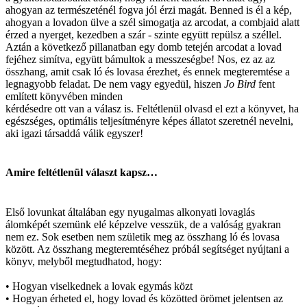
ahogyan az természeténél fogva jól érzi magát. Benned is él a kép,
ahogyan a lovadon ülve a szél simogatja az arcodat, a combjaid alatt
érzed a nyerget, kezedben a szár - szinte együtt repülsz a széllel.
Aztán a következő pillanatban egy domb tetején arcodat a lovad
fejéhez simítva, együtt bámultok a messzeségbe! Nos, ez az az
összhang, amit csak ló és lovasa érezhet, és ennek megteremtése a
legnagyobb feladat. De nem vagy egyedül, hiszen
Jo Bird
fent
említett könyvében minden
kérdésedre ott van a válasz is. Feltétlenül olvasd el ezt a könyvet, ha
egészséges, optimális teljesítményre képes állatot szeretnél nevelni,
aki igazi társaddá válik egyszer!
Amire feltétlenül választ kapsz…
Első lovunkat általában egy nyugalmas alkonyati lovaglás
álomképét szemünk elé képzelve vesszük, de a valóság gyakran
nem ez. Sok esetben nem születik meg az összhang ló és lovasa
között. Az összhang megteremtéséhez próbál segítséget nyújtani a
könyv, melyből megtudhatod, hogy:
• Hogyan viselkednek a lovak egymás közt
• Hogyan érheted el, hogy lovad és közötted örömet jelentsen az