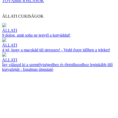
TOVÁBBI JÓSLÁSOK
ÁLLATI CUKISÁGOK
ÁLLATI
9 dolog, amit soha ne tegyél a kutyáddal!
ÁLLATI
4 jel, hogy a macskád túl stresszes! - Vedd észre időben a jeleket!
ÁLLATI
Így válaszd ki a személyiségedhez és életstílusodhoz leginkább illő
kutyafajtát - Izgalmas útmutató