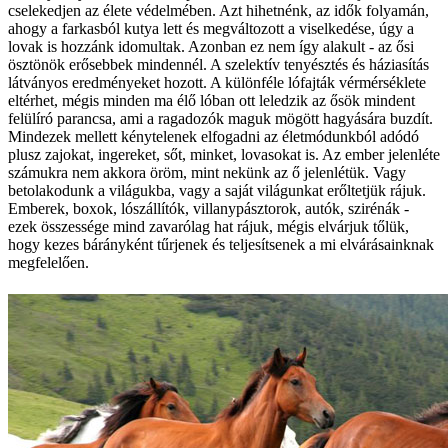
cselekedjen az élete védelmében. Azt hihetnénk, az idők folyamán,
ahogy a farkasból kutya lett és megváltozott a viselkedése, úgy a
lovak is hozzánk idomultak. Azonban ez nem így alakult - az ősi
ösztönök erősebbek mindennél. A szelektív tenyésztés és háziasítás
látványos eredményeket hozott. A különféle lófajták vérmérséklete
eltérhet, mégis minden ma élő lóban ott leledzik az ősök mindent
felülíró parancsa, ami a ragadozók maguk mögött hagyására buzdít.
Mindezek mellett kénytelenek elfogadni az életmódunkból adódó
plusz zajokat, ingereket, sőt, minket, lovasokat is. Az ember jelenléte
számukra nem akkora öröm, mint nekünk az ő jelenlétük. Vagy
betolakodunk a világukba, vagy a saját világunkat erőltetjük rájuk.
Emberek, boxok, lószállítók, villanypásztorok, autók, szirénák -
ezek összessége mind zavarólag hat rájuk, mégis elvárjuk tőlük,
hogy kezes bárányként tűrjenek és teljesítsenek a mi elvárásainknak
megfelelően.