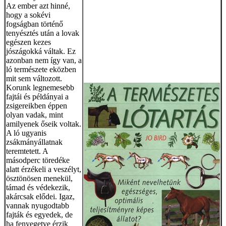
Az ember azt hinné,
hogy a sokévi
fogságban történő
tenyésztés után a lovak
egészen kezes
jószágokká váltak. Ez
azonban nem így van, a
ló természete eközben
mit sem változott.
Korunk legnemesebb
fajtái és példányai a
zsigereikben éppen
olyan vadak, mint
amilyenek őseik voltak.
A ló ugyanis
zsákmányállatnak
teremtetett. A
másodperc töredéke
alatt érzékeli a veszélyt,
ösztönösen menekül,
támad és védekezik,
akárcsak elődei. Igaz,
vannak nyugodtabb
fajták és egyedek, de
ha fenyegetve érzik