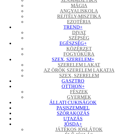
SZÁMMISZTIKA
MÁGIA
ANGYALISKOLA
REJTÉLY-MISZTIKA
EZOTÉRIA
TREND
+
DIVAT
SZÉPSÉG
EGÉSZSÉG
+
KÖZÉRZET
FOGYÓKÚRA
SZEX, SZERELEM
+
SZERELEM LAKAT
AZ ÖRÖK SZERELEM LAKATJA
SZEX, SZERELEM
GASZTRO
OTTHON
+
FÉSZEK
GYERMEK
ÁLLATI CUKISÁGOK
PASISZEMMEL
SZÓRAKOZÁS
UTAZÁS
JÓSDA
+
JÁTÉKOS JÓSLÁTOK