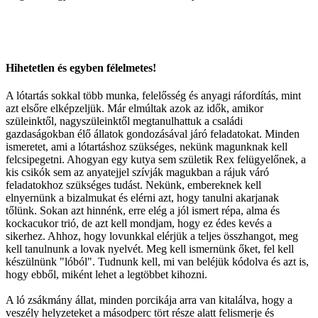
Hihetetlen és egyben félelmetes!
A lótartás sokkal több munka, felelősség és anyagi ráfordítás, mint
azt elsőre elképzeljük. Már elmúltak azok az idők, amikor
szüleinktől, nagyszüleinktől megtanulhattuk a családi
gazdaságokban élő állatok gondozásával járó feladatokat. Minden
ismeretet, ami a lótartáshoz szükséges, nekünk magunknak kell
felcsipegetni. Ahogyan egy kutya sem születik Rex felügyelőnek, a
kis csikók sem az anyatejjel szívják magukban a rájuk váró
feladatokhoz szükséges tudást. Nekünk, embereknek kell
elnyernünk a bizalmukat és elérni azt, hogy tanulni akarjanak
tőlünk. Sokan azt hinnénk, erre elég a jól ismert répa, alma és
kockacukor trió, de azt kell mondjam, hogy ez édes kevés a
sikerhez. Ahhoz, hogy lovunkkal elérjük a teljes összhangot, meg
kell tanulnunk a lovak nyelvét. Meg kell ismernünk őket, fel kell
készülnünk "lóból". Tudnunk kell, mi van beléjük kódolva és azt is,
hogy ebből, miként lehet a legtöbbet kihozni.
A ló zsákmány állat, minden porcikája arra van kitalálva, hogy a
veszély helyzeteket a másodperc tört része alatt felismerje és