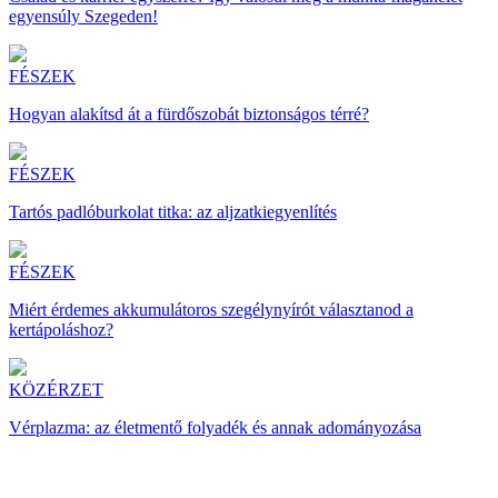
egyensúly Szegeden!
FÉSZEK
Hogyan alakítsd át a fürdőszobát biztonságos térré?
FÉSZEK
Tartós padlóburkolat titka: az aljzatkiegyenlítés
FÉSZEK
Miért érdemes akkumulátoros szegélynyírót választanod a
kertápoláshoz?
KÖZÉRZET
Vérplazma: az életmentő folyadék és annak adományozása