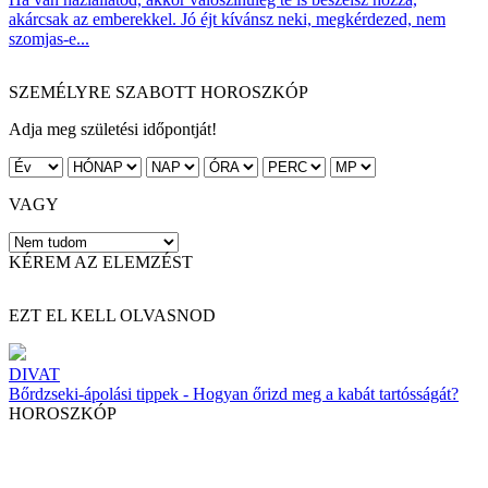
akárcsak az emberekkel. Jó éjt kívánsz neki, megkérdezed, nem
szomjas-e...
SZEMÉLYRE SZABOTT HOROSZKÓP
Adja meg születési időpontját!
VAGY
KÉREM AZ ELEMZÉST
EZT EL KELL OLVASNOD
DIVAT
Bőrdzseki-ápolási tippek - Hogyan őrizd meg a kabát tartósságát?
HOROSZKÓP