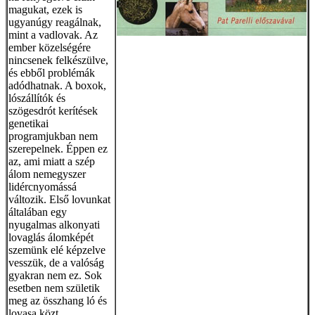
magukat, ezek is
ugyanúgy reagálnak,
mint a vadlovak. Az
ember közelségére
nincsenek felkészülve,
és ebből problémák
adódhatnak. A boxok,
lószállítók és
szögesdrót kerítések
genetikai
programjukban nem
szerepelnek. Éppen ez
az, ami miatt a szép
álom nemegyszer
lidércnyomássá
változik. Első lovunkat
általában egy
nyugalmas alkonyati
lovaglás álomképét
szemünk elé képzelve
vesszük, de a valóság
gyakran nem ez. Sok
esetben nem születik
meg az összhang ló és
lovasa közt.