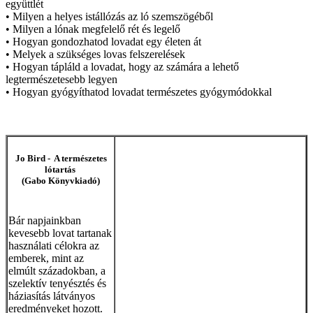
együttlét
• Milyen a helyes istállózás az ló szemszögéből
• Milyen a lónak megfelelő rét és legelő
• Hogyan gondozhatod lovadat egy életen át
• Melyek a szükséges lovas felszerelések
• Hogyan tápláld a lovadat, hogy az számára a lehető
legtermészetesebb legyen
• Hogyan gyógyíthatod lovadat természetes gyógymódokkal
Jo Bird - A természetes
lótartás
(Gabo Könyvkiadó)
Bár napjainkban
kevesebb lovat tartanak
használati célokra az
emberek, mint az
elmúlt századokban, a
szelektív tenyésztés és
háziasítás látványos
eredményeket hozott.