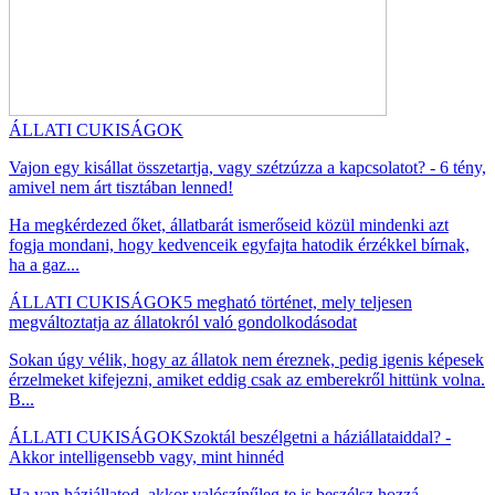
ÁLLATI CUKISÁGOK
Vajon egy kisállat összetartja, vagy szétzúzza a kapcsolatot? - 6 tény,
amivel nem árt tisztában lenned!
Ha megkérdezed őket, állatbarát ismerőseid közül mindenki azt
fogja mondani, hogy kedvenceik egyfajta hatodik érzékkel bírnak,
ha a gaz...
ÁLLATI CUKISÁGOK
5 megható történet, mely teljesen
megváltoztatja az állatokról való gondolkodásodat
Sokan úgy vélik, hogy az állatok nem éreznek, pedig igenis képesek
érzelmeket kifejezni, amiket eddig csak az emberekről hittünk volna.
B...
ÁLLATI CUKISÁGOK
Szoktál beszélgetni a háziállataiddal? -
Akkor intelligensebb vagy, mint hinnéd
Ha van háziállatod, akkor valószínűleg te is beszélsz hozzá,