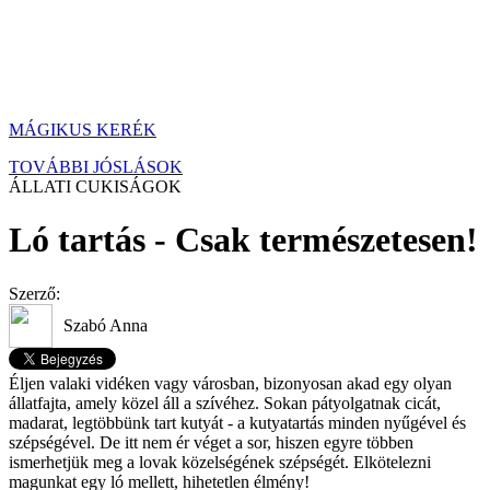
MÁGIKUS KERÉK
TOVÁBBI JÓSLÁSOK
ÁLLATI CUKISÁGOK
Ló tartás - Csak természetesen!
Szerző:
Szabó Anna
Éljen valaki vidéken vagy városban, bizonyosan akad egy olyan
állatfajta, amely közel áll a szívéhez. Sokan pátyolgatnak cicát,
madarat, legtöbbünk tart kutyát - a kutyatartás minden nyűgével és
szépségével. De itt nem ér véget a sor, hiszen egyre többen
ismerhetjük meg a lovak közelségének szépségét. Elkötelezni
magunkat egy ló mellett, hihetetlen élmény!