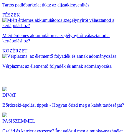
Tartós padlóburkolat titka: az aljzatkiegyenlítés
FÉSZEK
Miért érdemes akkumulátoros szegélynyírót választanod a
kertápoláshoz?
KÖZÉRZET
Vérplazma: az életmentő folyadék és annak adományozása
DIVAT
Bőrdzseki-ápolási tippek - Hogyan őrizd meg a kabát tartósságát?
PASISZEMMEL
Család és karrier egyszerre? Így valósul meg a munka-magánélet