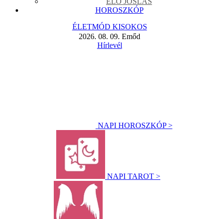
ÉLŐ JÓSLÁS
HOROSZKÓP
ÉLETMÓD KISOKOS
2026. 08. 09. Emőd
Hírlevél
NAPI HOROSZKÓP >
NAPI TAROT >