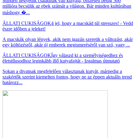
Minden negyedik családnak van kutyája, összesen pedig 500
millióra becsülik az ebek számát a világon. Bár minden kultúrában
máshogy �...
ÁLLATI CUKISÁGOK
4 jel, hogy a macskád túl stresszes! - Vedd
észre időben a jeleket!
A macskák olyan lények, akik nem igazán szeretik a változást, akár
egy költözésről, akár új emberek megismeréséről van szó, vagy ...
ÁLLATI CUKISÁGOK
Így válaszd ki a személyiségedhez és
életstílusodhoz leginkább illő kutyafajtát - Izgalmas útmutató
Sokan a divatnak megfelelően választanak kutyát, márpedig a
szakértők szerint kiemelten fontos, hogy ne az éppen aktuális trend
határozz...