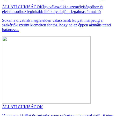
ÁLLATI CUKISÁGOK
Így válaszd ki a személyiségedhez és
életstílusodhoz leginkább illő kutyafajtát - Izgalmas útmutató
Sokan a divatnak megfelelően választanak kutyát, márpedig a
szakértők szerint kiemelten fontos, hogy ne az éppen aktuális trend
határozz...
ÁLLATI CUKISÁGOK
Vajon egy kisállat összetartja, vagy szétzúzza a kapcsolatot? - 6 tény,