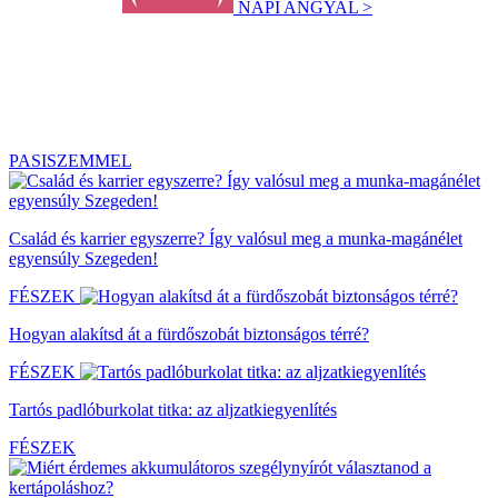
NAPI ANGYAL >
PASISZEMMEL
Család és karrier egyszerre? Így valósul meg a munka-magánélet
egyensúly Szegeden!
FÉSZEK
Hogyan alakítsd át a fürdőszobát biztonságos térré?
FÉSZEK
Tartós padlóburkolat titka: az aljzatkiegyenlítés
FÉSZEK