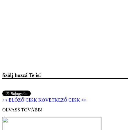
Szólj hozzá Te is!
<< ELŐZŐ CIKK
KÖVETKEZŐ CIKK >>
OLVASS TOVÁBB!