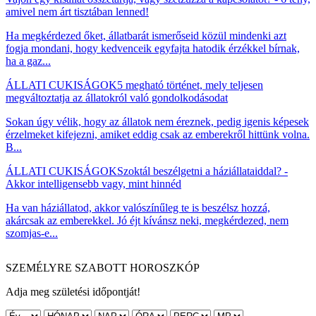
amivel nem árt tisztában lenned!
Ha megkérdezed őket, állatbarát ismerőseid közül mindenki azt
fogja mondani, hogy kedvenceik egyfajta hatodik érzékkel bírnak,
ha a gaz...
ÁLLATI CUKISÁGOK
5 megható történet, mely teljesen
megváltoztatja az állatokról való gondolkodásodat
Sokan úgy vélik, hogy az állatok nem éreznek, pedig igenis képesek
érzelmeket kifejezni, amiket eddig csak az emberekről hittünk volna.
B...
ÁLLATI CUKISÁGOK
Szoktál beszélgetni a háziállataiddal? -
Akkor intelligensebb vagy, mint hinnéd
Ha van háziállatod, akkor valószínűleg te is beszélsz hozzá,
akárcsak az emberekkel. Jó éjt kívánsz neki, megkérdezed, nem
szomjas-e...
SZEMÉLYRE SZABOTT HOROSZKÓP
Adja meg születési időpontját!