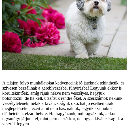
A talajon folyó munkálatokat kedvenceink jó játéknak tekinthetik, és
szívesen beszállnak a gereblyézésbe, fűnyírásba! Legyünk ekkor is
körültekintőek, amíg rájuk nézve nem veszélyes, hagyjuk
bolondozni, de ha kell, utasítsuk rendre őket. A szerszámok nekünk
veszélytelenek, nekik a kíváncsiságuk okozhat jó esetben csak
meglepetéseket, ezért amit nem használunk, tegyük számukra
elérhetetlen, elzárt helyre. Ha trágyázunk, műtrágyázunk, akkor
ugyanúgy járjunk el, mint permetezéskor, nehogy a kíváncsiságuk a
vesztük legyen.