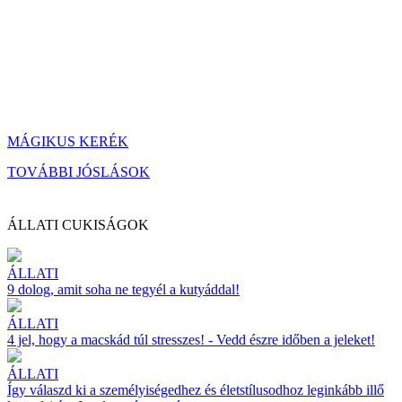
MÁGIKUS KERÉK
TOVÁBBI JÓSLÁSOK
ÁLLATI CUKISÁGOK
ÁLLATI
9 dolog, amit soha ne tegyél a kutyáddal!
ÁLLATI
4 jel, hogy a macskád túl stresszes! - Vedd észre időben a jeleket!
ÁLLATI
Így válaszd ki a személyiségedhez és életstílusodhoz leginkább illő