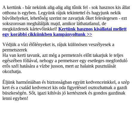
A kertünk - bár nekünk alig-alig alig tűnik fel - sok hasznos kis állat
otthona is egyben. Legyünk rájuk tekintettel és hagyjunk nekik
búvóhelyeket, lehetőség szerint ne zavarjuk őket feleslegesen - ezt
sokszorosan meghálálják majd, amikor láthatatlanul, de
megküzdenek kártevőinkkel!
Kertünk hasznos kisállatai mellett
egy korábbi cikkünkben kampányoltunk >>
Védjük a vízi élőlényeket is, rájuk különösen veszélyesek a
permetszerek
Ha van kerti tavunk, azt még a permetezés előtt takarjuk le teljes
egészében fóliával, nehogy a permetszer egy esetleges megforduló
erős szél hatására a vízbe jusson, mert az halaink pusztulását
okozhatja.
Éljünk harmóniában és biztonságban együtt kedvenceinkkel, a szép
kert és a család kedvencei kis oda figyeléssel osztozhatnak a gazdi
büszkeségén. Sőt, igazi kihívás jó kertésznek és gondos gazdinak
lenni egyben!