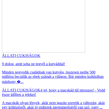
ÁLLATI CUKISÁGOK
9 dolog, amit soha ne tegyél a kutyáddal!
Minden negyedik családnak van kutyája, összesen pedig 500
millióra becsülik az ebek számát a világon. Bár minden kultúrában
máshogy �...
ÁLLATI CUKISÁGOK
4 jel, hogy a macskád túl stresszes! - Vedd
észre időben a jeleket!
A macskák olyan lények, akik nem igazán szeretik a változást, akár
egy költözésről, akár új emberek megismeréséről van szó, vagy ...