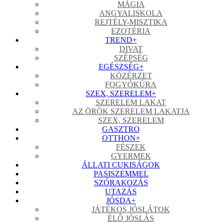
MÁGIA
ANGYALISKOLA
REJTÉLY-MISZTIKA
EZOTÉRIA
TREND
+
DIVAT
SZÉPSÉG
EGÉSZSÉG
+
KÖZÉRZET
FOGYÓKÚRA
SZEX, SZERELEM
+
SZERELEM LAKAT
AZ ÖRÖK SZERELEM LAKATJA
SZEX, SZERELEM
GASZTRO
OTTHON
+
FÉSZEK
GYERMEK
ÁLLATI CUKISÁGOK
PASISZEMMEL
SZÓRAKOZÁS
UTAZÁS
JÓSDA
+
JÁTÉKOS JÓSLÁTOK
ÉLŐ JÓSLÁS