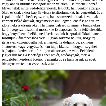
vagy annak kiürült csomagolásához véletlenül se férjenek hozzá!
Mivel nekik nincs védőfelszerelésük, legjobb, ha ilyenkor elzárjuk
őket, és csak akkor kapják vissza territóriumukat, ha végeztünk és el
is pakoltunk! Lehetőség szerint, ha a szomszédunknak is vannak a
kertben időző állatkái, figyelmeztessük, legyen lehetősége arra az
időre neki is elzárni őket. Ha mégis baleset történne, a bundájukra
került vegyszert azonnal mossuk le jó alaposan, és ha feltételezzük,
hogy lenyelhetett belőle, ne kísérletezzünk házpraktikákkal, hanem
forduljunk állatorvoshoz vele! Ugyan sokszor halljuk, hogy tej
itatásával közömbösíthetjük a mérget, ne dőljünk be, aki nem
állatorvos, vagy vegyész és nem tudja biztosan, hogyan segíthet
bajbajutott kedvencén, forduljon állatorvoshoz vele. Feltétlenül
jegyezzük meg a lehetséges szer nevét, hatóanyagát, mert a
rendelőben kérdezni fogják. Semmiképp se hánytassuk az ebet,
bizonyos esetekben ezzel csak ártunk!