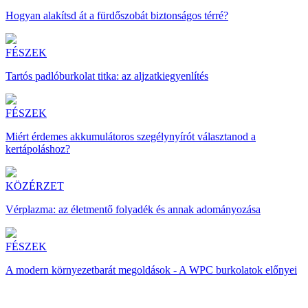
Hogyan alakítsd át a fürdőszobát biztonságos térré?
FÉSZEK
Tartós padlóburkolat titka: az aljzatkiegyenlítés
FÉSZEK
Miért érdemes akkumulátoros szegélynyírót választanod a
kertápoláshoz?
KÖZÉRZET
Vérplazma: az életmentő folyadék és annak adományozása
FÉSZEK
A modern környezetbarát megoldások - A WPC burkolatok előnyei