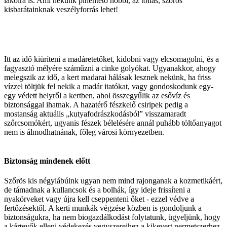
lakóira is. Ami nekünk pihentető hobbi, az tollas, szőrös
kisbarátainknak veszélyforrás lehet!
Itt az idő kiüríteni a madáretetőket, kidobni vagy elcsomagolni, és a
fagyasztó mélyére száműzni a cinke golyókat. Ugyanakkor, ahogy
melegszik az idő, a kert madarai hálásak lesznek nekünk, ha friss
vízzel töltjük fel nekik a madár itatókat, vagy gondoskodunk egy-
egy védett helyről a kertben, ahol összegyűlik az esővíz és
biztonsággal ihatnak. A hazatérő fészkelő csiripek pedig a
mostanság aktuális „kutyafodrászkodásból” visszamaradt
szőrcsomókért, ugyanis fészek bélelésére annál puhább töltőanyagot
nem is álmodhatnának, főleg városi környezetben.
Biztonság mindenek előtt
Szőrös kis négylábúink ugyan nem mind rajonganak a kozmetikáért,
de támadnak a kullancsok és a bolhák, így ideje frissíteni a
nyakörveket vagy újra kell cseppenteni őket - ezzel védve a
fertőzésektől. A kerti munkák végzése közben is gondoljunk a
biztonságukra, ha nem biogazdálkodást folytatunk, ügyeljünk, hogy
a kártevők elleni védekezés vegyszereihez a kikevert permetszerhez,