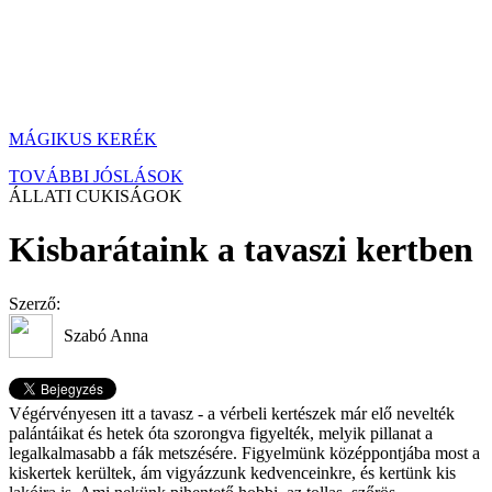
MÁGIKUS KERÉK
TOVÁBBI JÓSLÁSOK
ÁLLATI CUKISÁGOK
Kisbarátaink a tavaszi kertben
Szerző:
Szabó Anna
Végérvényesen itt a tavasz - a vérbeli kertészek már elő nevelték
palántáikat és hetek óta szorongva figyelték, melyik pillanat a
legalkalmasabb a fák metszésére. Figyelmünk középpontjába most a
kiskertek kerültek, ám vigyázzunk kedvenceinkre, és kertünk kis