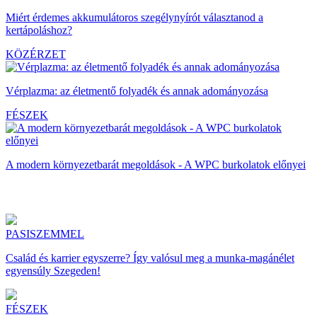
Miért érdemes akkumulátoros szegélynyírót választanod a
kertápoláshoz?
KÖZÉRZET
Vérplazma: az életmentő folyadék és annak adományozása
FÉSZEK
A modern környezetbarát megoldások - A WPC burkolatok előnyei
PASISZEMMEL
Család és karrier egyszerre? Így valósul meg a munka-magánélet
egyensúly Szegeden!
FÉSZEK