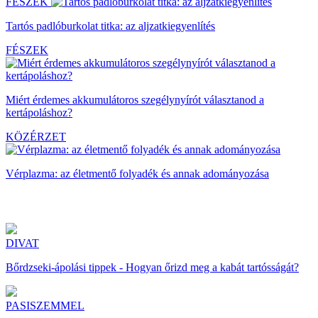
FÉSZEK
Tartós padlóburkolat titka: az aljzatkiegyenlítés
FÉSZEK
Miért érdemes akkumulátoros szegélynyírót választanod a
kertápoláshoz?
KÖZÉRZET
Vérplazma: az életmentő folyadék és annak adományozása
DIVAT
Bőrdzseki-ápolási tippek - Hogyan őrizd meg a kabát tartósságát?
PASISZEMMEL