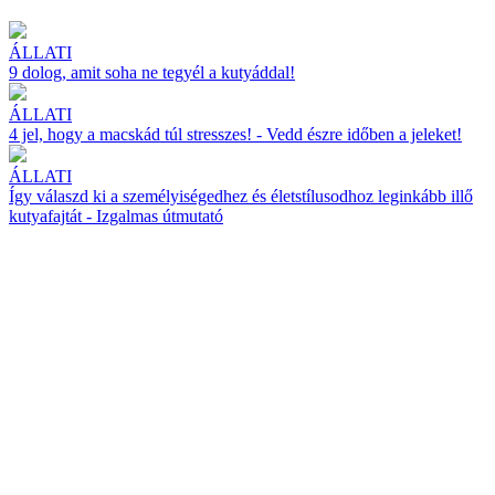
ÁLLATI
9 dolog, amit soha ne tegyél a kutyáddal!
ÁLLATI
4 jel, hogy a macskád túl stresszes! - Vedd észre időben a jeleket!
ÁLLATI
Így válaszd ki a személyiségedhez és életstílusodhoz leginkább illő
kutyafajtát - Izgalmas útmutató