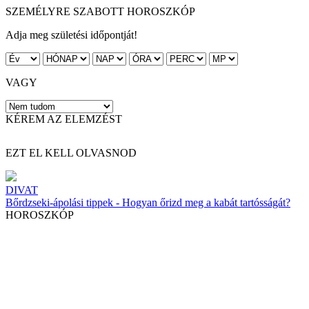
SZEMÉLYRE SZABOTT HOROSZKÓP
Adja meg születési időpontját!
VAGY
KÉREM AZ ELEMZÉST
EZT EL KELL OLVASNOD
DIVAT
Bőrdzseki-ápolási tippek - Hogyan őrizd meg a kabát tartósságát?
HOROSZKÓP