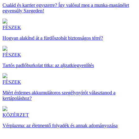
Család és karrier egyszerre? Így valósul meg a munka-magánélet
egyensúly Szegeden!
FÉSZEK
Hogyan alakítsd át a fürdőszobát biztonságos térré?
FÉSZEK
Tartós padlóburkolat titka: az aljzatkiegyenlítés
FÉSZEK
Miért érdemes akkumulátoros szegélynyírót választanod a
kertápoláshoz?
KÖZÉRZET
Vérplazma: az életmentő folyadék és annak adományozása