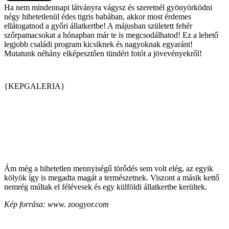
Ha nem mindennapi látványra vágysz és szeretnél gyönyörködni
négy hihetetlenül édes tigris babában, akkor most érdemes
ellátogatnod a győri állatkertbe! A májusban született fehér
szőrpamacsokat a hónapban már te is megcsodálhatod! Ez a lehető
legjobb családi program kicsiknek és nagyoknak egyaránt!
Mutatunk néhány elképesztően tündéri fotót a jövevényekről!
{KEPGALERIA}
Ám még a hihetetlen mennyiségű törődés sem volt elég, az egyik
kölyök így is megadta magát a természetnek. Viszont a másik kettő
nemrég múltak el félévesek és egy külföldi állatkertbe kerültek.
Kép forrása: www. zoogyor.com