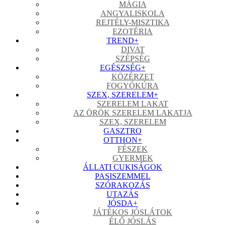
MÁGIA
ANGYALISKOLA
REJTÉLY-MISZTIKA
EZOTÉRIA
TREND
+
DIVAT
SZÉPSÉG
EGÉSZSÉG
+
KÖZÉRZET
FOGYÓKÚRA
SZEX, SZERELEM
+
SZERELEM LAKAT
AZ ÖRÖK SZERELEM LAKATJA
SZEX, SZERELEM
GASZTRO
OTTHON
+
FÉSZEK
GYERMEK
ÁLLATI CUKISÁGOK
PASISZEMMEL
SZÓRAKOZÁS
UTAZÁS
JÓSDA
+
JÁTÉKOS JÓSLÁTOK
ÉLŐ JÓSLÁS