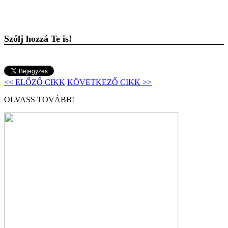
Szólj hozzá Te is!
<< ELŐZŐ CIKK
KÖVETKEZŐ CIKK >>
OLVASS TOVÁBB!