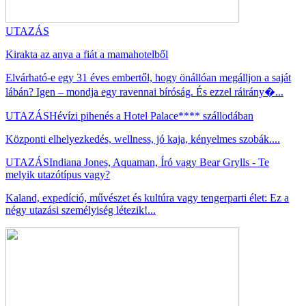
UTAZÁS
Kirakta az anya a fiát a mamahotelből
Elvárható-e egy 31 éves embertől, hogy önállóan megálljon a saját
lábán? Igen – mondja egy ravennai bíróság. És ezzel ráirány�...
UTAZÁS
Hévízi pihenés a Hotel Palace**** szállodában
Központi elhelyezkedés, wellness, jó kaja, kényelmes szobák....
UTAZÁS
Indiana Jones, Aquaman, Író vagy Bear Grylls - Te
melyik utazótípus vagy?
Kaland, expedíció, művészet és kultúra vagy tengerparti élet: Ez a
négy utazási személyiség létezik!...