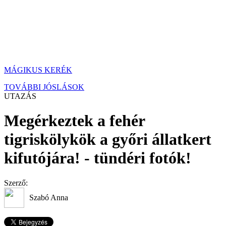
MÁGIKUS KERÉK
TOVÁBBI JÓSLÁSOK
UTAZÁS
Megérkeztek a fehér
tigriskölykök a győri állatkert
kifutójára! - tündéri fotók!
Szerző:
Szabó Anna