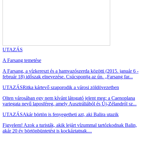
UTAZÁS
A Farsang temetése
A Farsang, a vízkereszt és a hamvazószerda közötti (2015. január 6 -
február 18) időszak elnevezése. Csúcspontja az ún. „Farsang far...
UTAZÁS
Ritka kártevő szaporodik a városi zöldövezetben
Olten városában egy nem kívánt látogató jelent meg: a Caenoplana
variegata nevű laposféreg, amely Ausztráliából és Új-Zélandról sz...
UTAZÁS
Akár börtön is fenyegetheti azt, aki Balira utazik
Figyelem! Azok a turisták, akik lejárt vízummal tartózkodnak Balin,
akár 20 év börtönbüntetést is kockáztatnak....