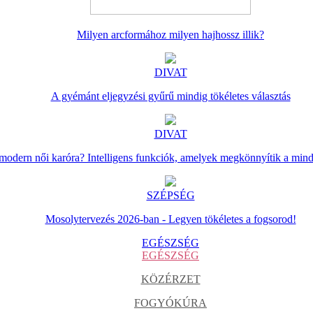
Milyen arcformához milyen hajhossz illik?
DIVAT
A gyémánt eljegyzési gyűrű mindig tökéletes választás
DIVAT
 modern női karóra? Intelligens funkciók, amelyek megkönnyítik a min
SZÉPSÉG
Mosolytervezés 2026-ban - Legyen tökéletes a fogsorod!
EGÉSZSÉG
EGÉSZSÉG
KÖZÉRZET
FOGYÓKÚRA