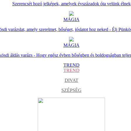
Szerencsét hozó jelképek, amelyek évszázadok óta velünk élnek
MÁGIA
sdi varázslat, amely szerelmet, bőséget, jóslatot hoz neked - Élj Pünkö
MÁGIA
ösdi áldás varázs - Hogy egész évben bőségben és boldogságban telje
TREND
TREND
DIVAT
SZÉPSÉG