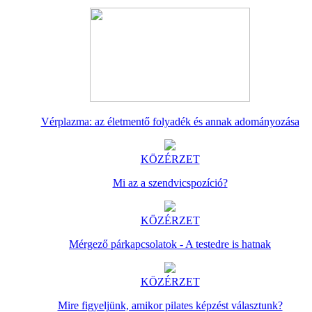
Vérplazma: az életmentő folyadék és annak adományozása
KÖZÉRZET
Mi az a szendvicspozíció?
KÖZÉRZET
Mérgező párkapcsolatok - A testedre is hatnak
KÖZÉRZET
Mire figyeljünk, amikor pilates képzést választunk?