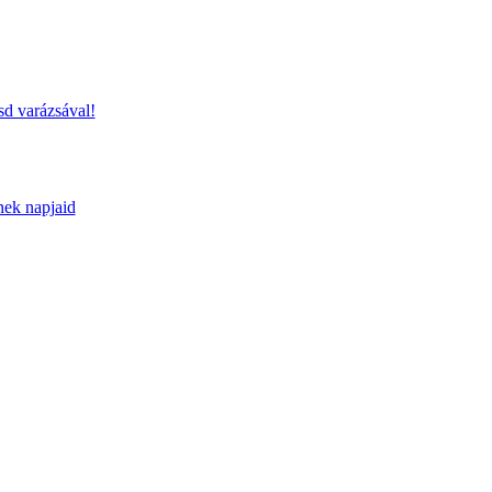
sd varázsával!
nek napjaid