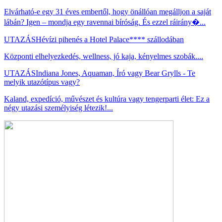
Elvárható-e egy 31 éves embertől, hogy önállóan megálljon a saját
lábán? Igen – mondja egy ravennai bíróság. És ezzel ráirány�...
UTAZÁS
Hévízi pihenés a Hotel Palace**** szállodában
Központi elhelyezkedés, wellness, jó kaja, kényelmes szobák....
UTAZÁS
Indiana Jones, Aquaman, Író vagy Bear Grylls - Te
melyik utazótípus vagy?
Kaland, expedíció, művészet és kultúra vagy tengerparti élet: Ez a
négy utazási személyiség létezik!...