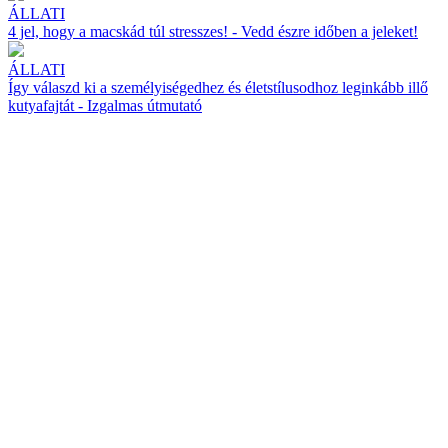
ÁLLATI
4 jel, hogy a macskád túl stresszes! - Vedd észre időben a jeleket!
ÁLLATI
Így válaszd ki a személyiségedhez és életstílusodhoz leginkább illő
kutyafajtát - Izgalmas útmutató