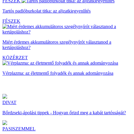
FÉSZEK
Tartós padlóburkolat titka: az aljzatkiegyenlítés
FÉSZEK
Miért érdemes akkumulátoros szegélynyírót választanod a
kertápoláshoz?
KÖZÉRZET
Vérplazma: az életmentő folyadék és annak adományozása
DIVAT
Bőrdzseki-ápolási tippek - Hogyan őrizd meg a kabát tartósságát?
PASISZEMMEL