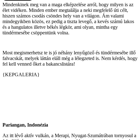
Mindenkinek meg van a maga elképzelése arról, hogy milyen is az
élet vidéken. Minden ember megtalálja a neki megfelelő úti célt,
hiszen számos csodás csöndes hely van a világon. Ám valami
mindegyikben közös, ez pedig a tiszta levegő, a kevés számú lakos
és a hangulatos illetve békés légkör, ami olyan, mintha egy
tündérmesébe csöppentünk volna.
Most megismerhetsz te is jó néhány lenyűgöző és tündérmesébe illő
falvacskát, melyek láttán eláll még a lélegzeted is. Nem kérdés, hogy
fel kell venned őket a bakancslistára!
{KEPGALERIA}
Pariangan, Indonézia
Az itt lévő aktív vulkán, a Merapi, Nyugat-Szumátrában tornyosul a