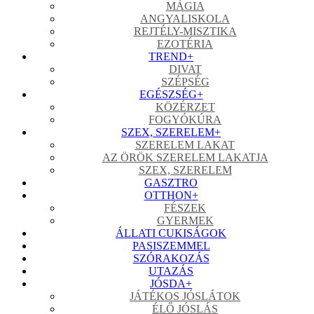
MÁGIA
ANGYALISKOLA
REJTÉLY-MISZTIKA
EZOTÉRIA
TREND
+
DIVAT
SZÉPSÉG
EGÉSZSÉG
+
KÖZÉRZET
FOGYÓKÚRA
SZEX, SZERELEM
+
SZERELEM LAKAT
AZ ÖRÖK SZERELEM LAKATJA
SZEX, SZERELEM
GASZTRO
OTTHON
+
FÉSZEK
GYERMEK
ÁLLATI CUKISÁGOK
PASISZEMMEL
SZÓRAKOZÁS
UTAZÁS
JÓSDA
+
JÁTÉKOS JÓSLÁTOK
ÉLŐ JÓSLÁS