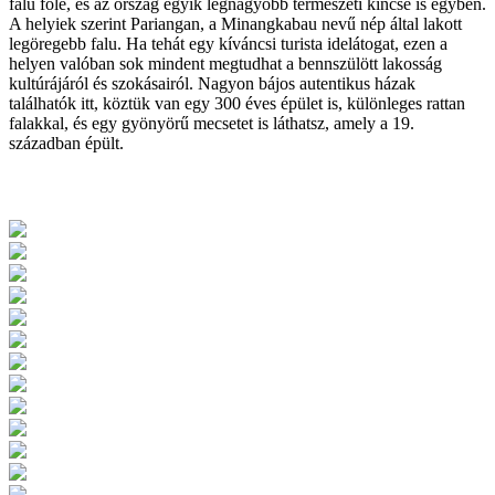
falu fölé, és az ország egyik legnagyobb természeti kincse is egyben.
A helyiek szerint Pariangan, a Minangkabau nevű nép által lakott
legöregebb falu. Ha tehát egy kíváncsi turista idelátogat, ezen a
helyen valóban sok mindent megtudhat a bennszülött lakosság
kultúrájáról és szokásairól. Nagyon bájos autentikus házak
találhatók itt, köztük van egy 300 éves épület is, különleges rattan
falakkal, és egy gyönyörű mecsetet is láthatsz, amely a 19.
században épült.