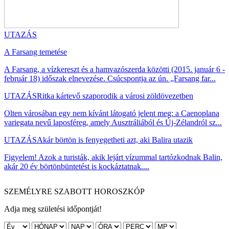
UTAZÁS
A Farsang temetése
A Farsang, a vízkereszt és a hamvazószerda közötti (2015. január 6 -
február 18) időszak elnevezése. Csúcspontja az ún. „Farsang far...
UTAZÁS
Ritka kártevő szaporodik a városi zöldövezetben
Olten városában egy nem kívánt látogató jelent meg: a Caenoplana
variegata nevű laposféreg, amely Ausztráliából és Új-Zélandról sz...
UTAZÁS
Akár börtön is fenyegetheti azt, aki Balira utazik
Figyelem! Azok a turisták, akik lejárt vízummal tartózkodnak Balin,
akár 20 év börtönbüntetést is kockáztatnak....
SZEMÉLYRE SZABOTT HOROSZKÓP
Adja meg születési időpontját!