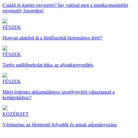
Család és karrier egyszerre? Így valósul meg a munka-magánélet
egyensúly Szegeden!
FÉSZEK
Hogyan alakítsd át a fürdőszobát biztonságos térré?
FÉSZEK
Tartós padlóburkolat titka: az aljzatkiegyenlítés
FÉSZEK
Miért érdemes akkumulátoros szegélynyírót választanod a
kertápoláshoz?
KÖZÉRZET
Vérplazma: az életmentő folyadék és annak adományozása