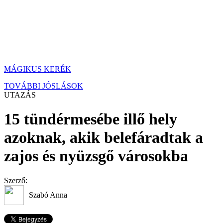
MÁGIKUS KERÉK
TOVÁBBI JÓSLÁSOK
UTAZÁS
15 tündérmesébe illő hely
azoknak, akik belefáradtak a
zajos és nyüzsgő városokba
Szerző:
Szabó Anna