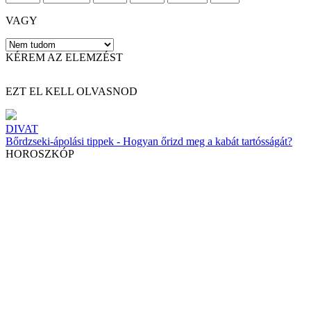
VAGY
KÉREM AZ ELEMZÉST
EZT EL KELL OLVASNOD
DIVAT
Bőrdzseki-ápolási tippek - Hogyan őrizd meg a kabát tartósságát?
HOROSZKÓP