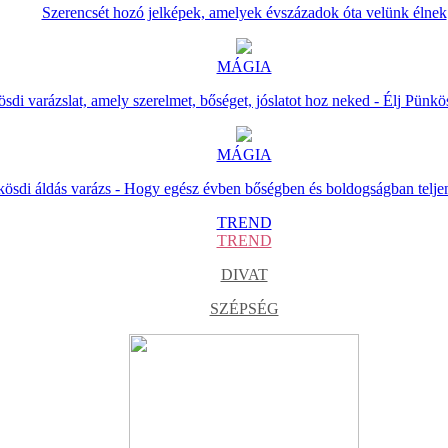
Szerencsét hozó jelképek, amelyek évszázadok óta velünk élnek
MÁGIA
sdi varázslat, amely szerelmet, bőséget, jóslatot hoz neked - Élj Pünkö
MÁGIA
ösdi áldás varázs - Hogy egész évben bőségben és boldogságban telje
TREND
TREND
DIVAT
SZÉPSÉG