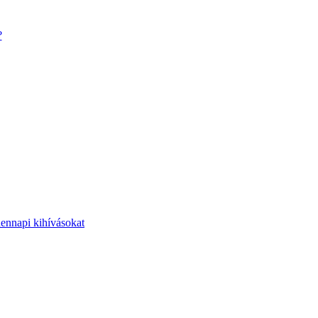
?
dennapi kihívásokat