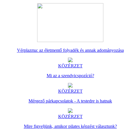
Vérplazma: az életmentő folyadék és annak adományozása
KÖZÉRZET
Mi az a szendvicspozíció?
KÖZÉRZET
Mérgező párkapcsolatok - A testedre is hatnak
KÖZÉRZET
Mire figyeljünk, amikor pilates képzést választunk?