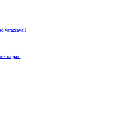
sd varázsával!
nek napjaid