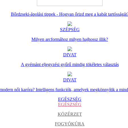
Bőrdzseki-ápolási tippek - Hogyan őrizd meg a kabát tartósságát
SZÉPSÉG
Milyen arcformához milyen hajhossz illik?
DIVAT
A gyémánt eljegyzési gyűrű mindig tökéletes választás
DIVAT
 modern női karóra? Intelligens funkciók, amelyek megkönnyítik a min
EGÉSZSÉG
EGÉSZSÉG
KÖZÉRZET
FOGYÓKÚRA