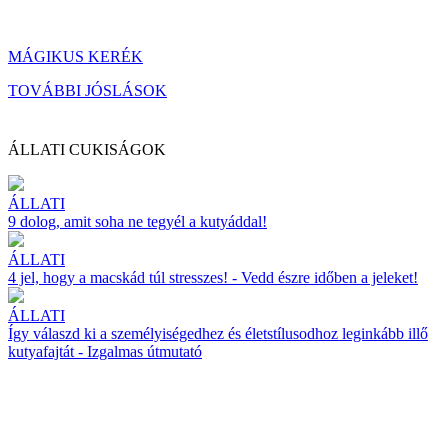
MÁGIKUS KERÉK
TOVÁBBI JÓSLÁSOK
ÁLLATI CUKISÁGOK
ÁLLATI
9 dolog, amit soha ne tegyél a kutyáddal!
ÁLLATI
4 jel, hogy a macskád túl stresszes! - Vedd észre időben a jeleket!
ÁLLATI
Így válaszd ki a személyiségedhez és életstílusodhoz leginkább illő
kutyafajtát - Izgalmas útmutató