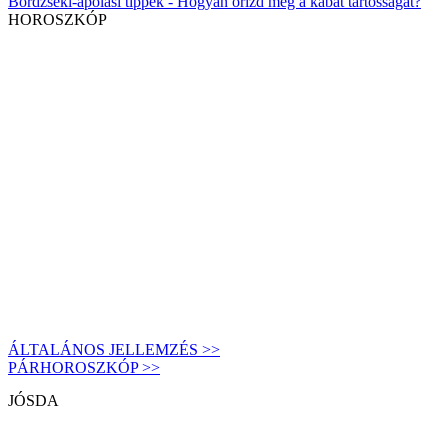
Bőrdzseki-ápolási tippek - Hogyan őrizd meg a kabát tartósságát?
HOROSZKÓP
ÁLTALÁNOS JELLEMZÉS >>
PÁRHOROSZKÓP >>
JÓSDA