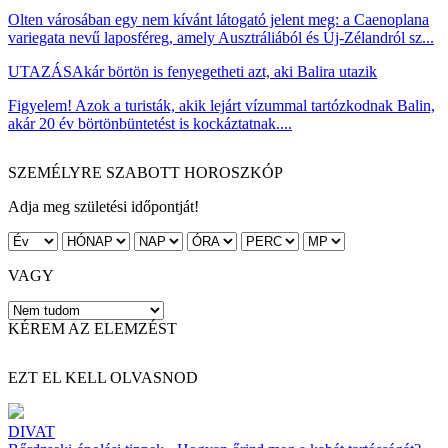
Olten városában egy nem kívánt látogató jelent meg: a Caenoplana
variegata nevű laposféreg, amely Ausztráliából és Új-Zélandról sz...
UTAZÁS
Akár börtön is fenyegetheti azt, aki Balira utazik
Figyelem! Azok a turisták, akik lejárt vízummal tartózkodnak Balin,
akár 20 év börtönbüntetést is kockáztatnak....
SZEMÉLYRE SZABOTT HOROSZKÓP
Adja meg születési időpontját!
VAGY
KÉREM AZ ELEMZÉST
EZT EL KELL OLVASNOD
DIVAT