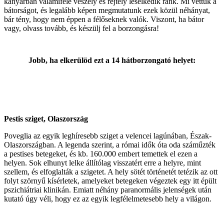
kanyarban valamiféle veszély és rejtély leselkedik ránk. Mi vettük a
bátorságot, és legalább képen megmutatunk ezek közül néhányat,
bár tény, hogy nem éppen a félőseknek valók. Viszont, ha bátor
vagy, olvass tovább, és készülj fel a borzongásra!
Jobb, ha elkerülöd ezt a 14 hátborzongató helyet:
Pestis sziget, Olaszország
Poveglia az egyik leghíresebb sziget a velencei lagúnában, Észak-
Olaszországban. A legenda szerint, a római idők óta oda száműzték
a pestises betegeket, és kb. 160.000 embert temettek el ezen a
helyen. Sok elhunyt lelke állítólag visszatért erre a helyre, mint
szellem, és elfoglalták a szigetet. A hely sötét történetét tetézik az ott
folyt szörnyű kísérletek, amelyeket betegeken végeztek egy itt épült
pszichiátriai klinikán. Emiatt néhány paranormális jelenségek után
kutató úgy véli, hogy ez az egyik legfélelmetesebb hely a világon.