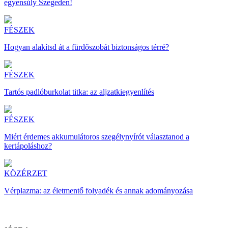
egyensúly Szegeden!
FÉSZEK
Hogyan alakítsd át a fürdőszobát biztonságos térré?
FÉSZEK
Tartós padlóburkolat titka: az aljzatkiegyenlítés
FÉSZEK
Miért érdemes akkumulátoros szegélynyírót választanod a
kertápoláshoz?
KÖZÉRZET
Vérplazma: az életmentő folyadék és annak adományozása