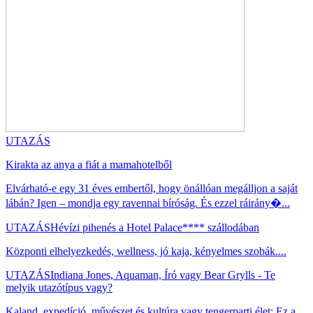
UTAZÁS
Kirakta az anya a fiát a mamahotelből
Elvárható-e egy 31 éves embertől, hogy önállóan megálljon a saját
lábán? Igen – mondja egy ravennai bíróság. És ezzel ráirány�...
UTAZÁS
Hévízi pihenés a Hotel Palace**** szállodában
Központi elhelyezkedés, wellness, jó kaja, kényelmes szobák....
UTAZÁS
Indiana Jones, Aquaman, Író vagy Bear Grylls - Te
melyik utazótípus vagy?
Kaland, expedíció, művészet és kultúra vagy tengerparti élet: Ez a