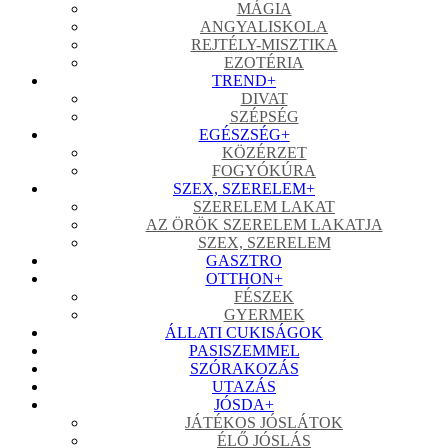
MÁGIA
ANGYALISKOLA
REJTÉLY-MISZTIKA
EZOTÉRIA
TREND
+
DIVAT
SZÉPSÉG
EGÉSZSÉG
+
KÖZÉRZET
FOGYÓKÚRA
SZEX, SZERELEM
+
SZERELEM LAKAT
AZ ÖRÖK SZERELEM LAKATJA
SZEX, SZERELEM
GASZTRO
OTTHON
+
FÉSZEK
GYERMEK
ÁLLATI CUKISÁGOK
PASISZEMMEL
SZÓRAKOZÁS
UTAZÁS
JÓSDA
+
JÁTÉKOS JÓSLÁTOK
ÉLŐ JÓSLÁS