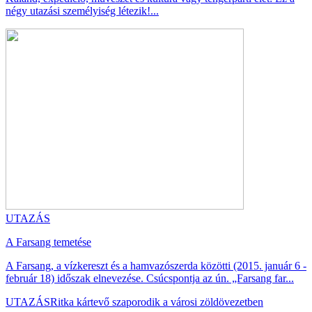
négy utazási személyiség létezik!...
UTAZÁS
A Farsang temetése
A Farsang, a vízkereszt és a hamvazószerda közötti (2015. január 6 -
február 18) időszak elnevezése. Csúcspontja az ún. „Farsang far...
UTAZÁS
Ritka kártevő szaporodik a városi zöldövezetben