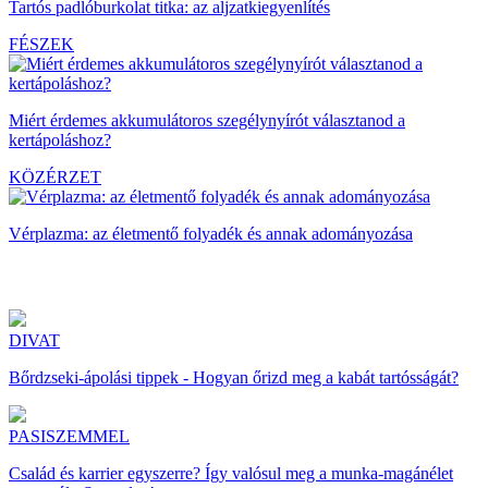
Tartós padlóburkolat titka: az aljzatkiegyenlítés
FÉSZEK
Miért érdemes akkumulátoros szegélynyírót választanod a
kertápoláshoz?
KÖZÉRZET
Vérplazma: az életmentő folyadék és annak adományozása
DIVAT
Bőrdzseki-ápolási tippek - Hogyan őrizd meg a kabát tartósságát?
PASISZEMMEL
Család és karrier egyszerre? Így valósul meg a munka-magánélet