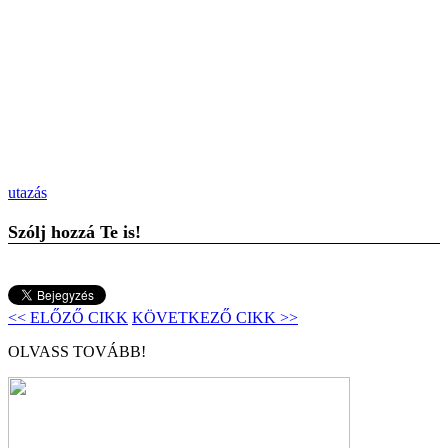
utazás
Szólj hozzá Te is!
<< ELŐZŐ CIKK
KÖVETKEZŐ CIKK >>
OLVASS TOVÁBB!