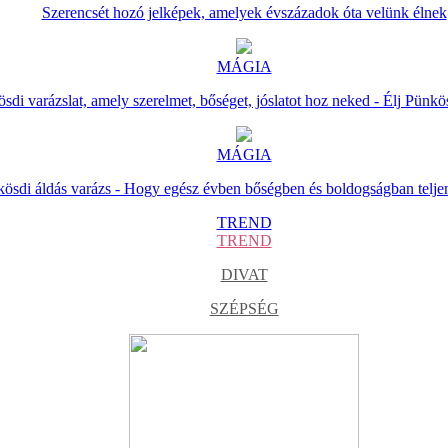
Szerencsét hozó jelképek, amelyek évszázadok óta velünk élnek
MÁGIA
sdi varázslat, amely szerelmet, bőséget, jóslatot hoz neked - Élj Pünkö
MÁGIA
ösdi áldás varázs - Hogy egész évben bőségben és boldogságban telje
TREND
TREND
DIVAT
SZÉPSÉG