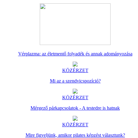
Vérplazma: az életmentő folyadék és annak adományozása
KÖZÉRZET
Mi az a szendvicspozíció?
KÖZÉRZET
Mérgező párkapcsolatok - A testedre is hatnak
KÖZÉRZET
Mire figyeljünk, amikor pilates képzést választunk?