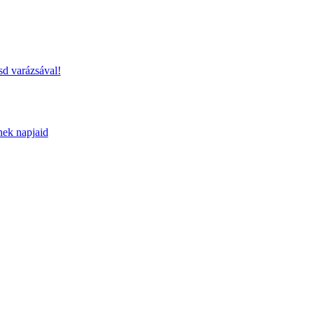
sd varázsával!
nek napjaid