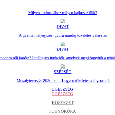
Milyen arcformához milyen hajhossz illik?
DIVAT
A gyémánt eljegyzési gyűrű mindig tökéletes választás
DIVAT
 modern női karóra? Intelligens funkciók, amelyek megkönnyítik a min
SZÉPSÉG
Mosolytervezés 2026-ban - Legyen tökéletes a fogsorod!
EGÉSZSÉG
EGÉSZSÉG
KÖZÉRZET
FOGYÓKÚRA