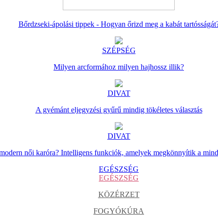
Bőrdzseki-ápolási tippek - Hogyan őrizd meg a kabát tartósságát
SZÉPSÉG
Milyen arcformához milyen hajhossz illik?
DIVAT
A gyémánt eljegyzési gyűrű mindig tökéletes választás
DIVAT
 modern női karóra? Intelligens funkciók, amelyek megkönnyítik a min
EGÉSZSÉG
EGÉSZSÉG
KÖZÉRZET
FOGYÓKÚRA