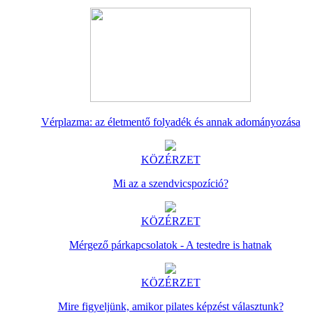
Vérplazma: az életmentő folyadék és annak adományozása
KÖZÉRZET
Mi az a szendvicspozíció?
KÖZÉRZET
Mérgező párkapcsolatok - A testedre is hatnak
KÖZÉRZET
Mire figyeljünk, amikor pilates képzést választunk?