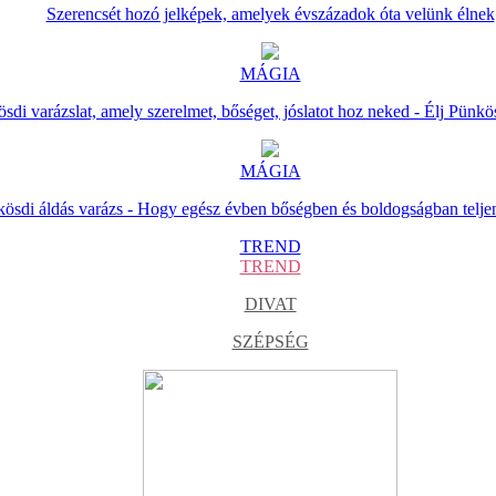
Szerencsét hozó jelképek, amelyek évszázadok óta velünk élnek
MÁGIA
sdi varázslat, amely szerelmet, bőséget, jóslatot hoz neked - Élj Pünkö
MÁGIA
ösdi áldás varázs - Hogy egész évben bőségben és boldogságban telje
TREND
TREND
DIVAT
SZÉPSÉG