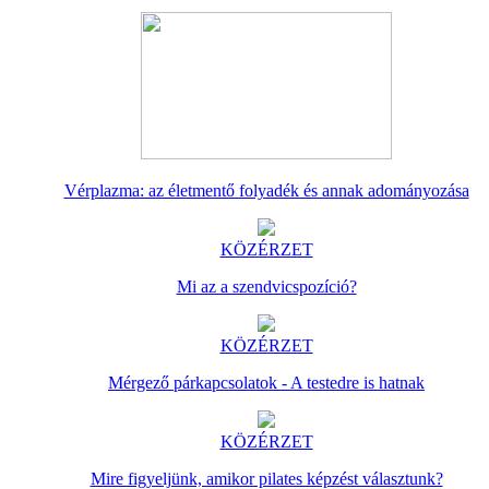
Vérplazma: az életmentő folyadék és annak adományozása
KÖZÉRZET
Mi az a szendvicspozíció?
KÖZÉRZET
Mérgező párkapcsolatok - A testedre is hatnak
KÖZÉRZET
Mire figyeljünk, amikor pilates képzést választunk?