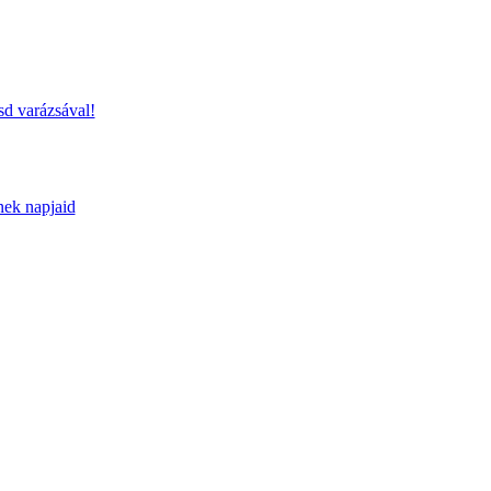
sd varázsával!
nek napjaid