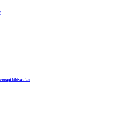
?
dennapi kihívásokat