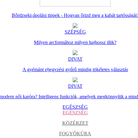
Bőrdzseki-ápolási tippek - Hogyan őrizd meg a kabát tartósságát
SZÉPSÉG
Milyen arcformához milyen hajhossz illik?
DIVAT
A gyémánt eljegyzési gyűrű mindig tökéletes választás
DIVAT
 modern női karóra? Intelligens funkciók, amelyek megkönnyítik a min
EGÉSZSÉG
EGÉSZSÉG
KÖZÉRZET
FOGYÓKÚRA