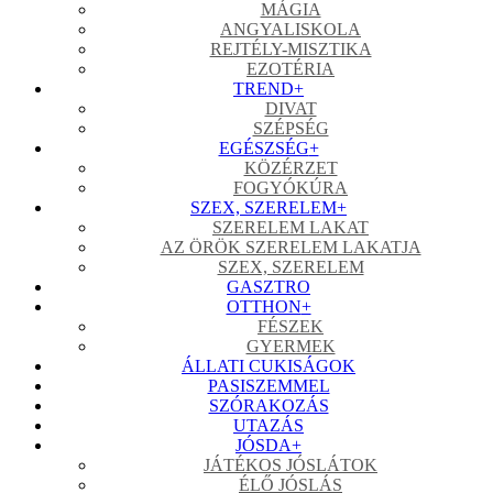
MÁGIA
ANGYALISKOLA
REJTÉLY-MISZTIKA
EZOTÉRIA
TREND
+
DIVAT
SZÉPSÉG
EGÉSZSÉG
+
KÖZÉRZET
FOGYÓKÚRA
SZEX, SZERELEM
+
SZERELEM LAKAT
AZ ÖRÖK SZERELEM LAKATJA
SZEX, SZERELEM
GASZTRO
OTTHON
+
FÉSZEK
GYERMEK
ÁLLATI CUKISÁGOK
PASISZEMMEL
SZÓRAKOZÁS
UTAZÁS
JÓSDA
+
JÁTÉKOS JÓSLÁTOK
ÉLŐ JÓSLÁS