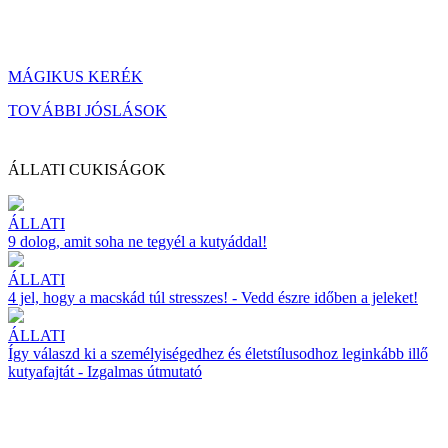
MÁGIKUS KERÉK
TOVÁBBI JÓSLÁSOK
ÁLLATI CUKISÁGOK
ÁLLATI
9 dolog, amit soha ne tegyél a kutyáddal!
ÁLLATI
4 jel, hogy a macskád túl stresszes! - Vedd észre időben a jeleket!
ÁLLATI
Így válaszd ki a személyiségedhez és életstílusodhoz leginkább illő
kutyafajtát - Izgalmas útmutató