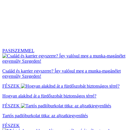
PASISZEMMEL
Család és karrier egyszerre? Így valósul meg a munka-magánélet
egyensúly Szegeden!
FÉSZEK
Hogyan alakítsd át a fürdőszobát biztonságos térré?
FÉSZEK
Tartós padlóburkolat titka: az aljzatkiegyenlítés
FÉSZEK