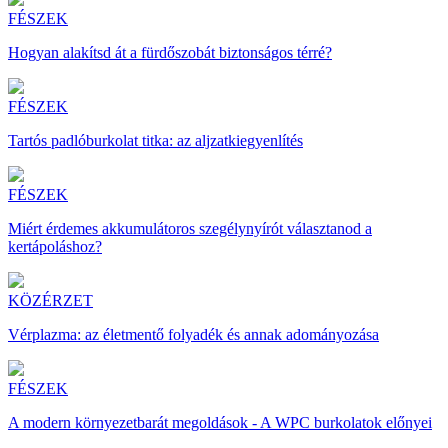
FÉSZEK
Hogyan alakítsd át a fürdőszobát biztonságos térré?
FÉSZEK
Tartós padlóburkolat titka: az aljzatkiegyenlítés
FÉSZEK
Miért érdemes akkumulátoros szegélynyírót választanod a
kertápoláshoz?
KÖZÉRZET
Vérplazma: az életmentő folyadék és annak adományozása
FÉSZEK
A modern környezetbarát megoldások - A WPC burkolatok előnyei