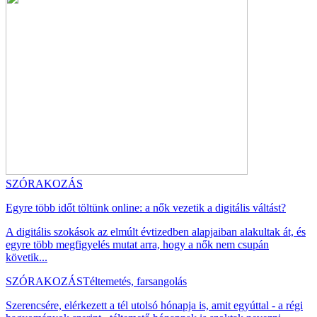
SZÓRAKOZÁS
Egyre több időt töltünk online: a nők vezetik a digitális váltást?
A digitális szokások az elmúlt évtizedben alapjaiban alakultak át, és
egyre több megfigyelés mutat arra, hogy a nők nem csupán
követik...
SZÓRAKOZÁS
Téltemetés, farsangolás
Szerencsére, elérkezett a tél utolsó hónapja is, amit egyúttal - a régi