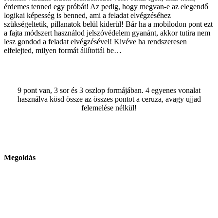
érdemes tenned egy próbát! Az pedig, hogy megvan-e az elegendő
logikai képesség is benned, ami a feladat elvégzéséhez
szükségeltetik, pillanatok belül kiderül! Bár ha a mobilodon pont ezt
a fajta módszert használod jelszóvédelem gyanánt, akkor tutira nem
lesz gondod a feladat elvégzésével! Kivéve ha rendszeresen
elfelejted, milyen formát állítottál be…
9 pont van, 3 sor és 3 oszlop formájában. 4 egyenes vonalat
használva kösd össze az összes pontot a ceruza, avagy ujjad
felemelése nélkül!
Megoldás