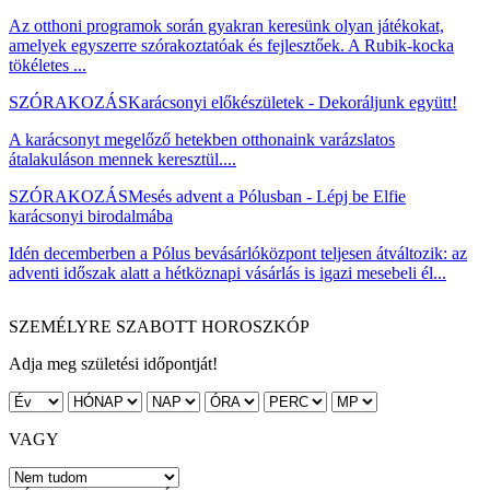
Az otthoni programok során gyakran keresünk olyan játékokat,
amelyek egyszerre szórakoztatóak és fejlesztőek. A Rubik-kocka
tökéletes ...
SZÓRAKOZÁS
Karácsonyi előkészületek - Dekoráljunk együtt!
A karácsonyt megelőző hetekben otthonaink varázslatos
átalakuláson mennek keresztül....
SZÓRAKOZÁS
Mesés advent a Pólusban - Lépj be Elfie
karácsonyi birodalmába
Idén decemberben a Pólus bevásárlóközpont teljesen átváltozik: az
adventi időszak alatt a hétköznapi vásárlás is igazi mesebeli él...
SZEMÉLYRE SZABOTT HOROSZKÓP
Adja meg születési időpontját!
VAGY