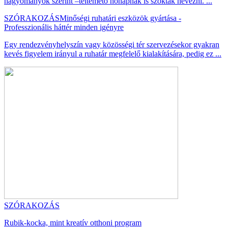
hagyományok szerint –téltemető hónapnak is szoktak nevezni. ...
SZÓRAKOZÁS
Minőségi ruhatári eszközök gyártása -
Professzionális háttér minden igényre
Egy rendezvényhelyszín vagy közösségi tér szervezésekor gyakran
kevés figyelem irányul a ruhatár megfelelő kialakítására, pedig ez ...
SZÓRAKOZÁS
Rubik-kocka, mint kreatív otthoni program