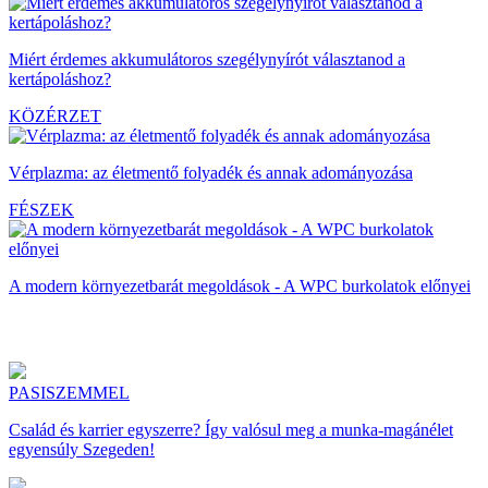
Miért érdemes akkumulátoros szegélynyírót választanod a
kertápoláshoz?
KÖZÉRZET
Vérplazma: az életmentő folyadék és annak adományozása
FÉSZEK
A modern környezetbarát megoldások - A WPC burkolatok előnyei
PASISZEMMEL
Család és karrier egyszerre? Így valósul meg a munka-magánélet
egyensúly Szegeden!