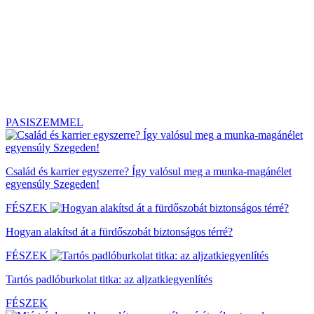
PASISZEMMEL
Család és karrier egyszerre? Így valósul meg a munka-magánélet
egyensúly Szegeden!
FÉSZEK
Hogyan alakítsd át a fürdőszobát biztonságos térré?
FÉSZEK
Tartós padlóburkolat titka: az aljzatkiegyenlítés
FÉSZEK