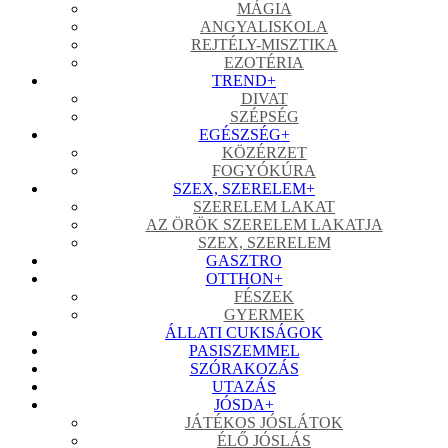
MÁGIA
ANGYALISKOLA
REJTÉLY-MISZTIKA
EZOTÉRIA
TREND
+
DIVAT
SZÉPSÉG
EGÉSZSÉG
+
KÖZÉRZET
FOGYÓKÚRA
SZEX, SZERELEM
+
SZERELEM LAKAT
AZ ÖRÖK SZERELEM LAKATJA
SZEX, SZERELEM
GASZTRO
OTTHON
+
FÉSZEK
GYERMEK
ÁLLATI CUKISÁGOK
PASISZEMMEL
SZÓRAKOZÁS
UTAZÁS
JÓSDA
+
JÁTÉKOS JÓSLÁTOK
ÉLŐ JÓSLÁS