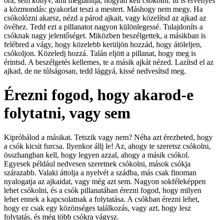
óra, sem könyv, ami megtanítja, hogyan kell csókolni. Itt is érvényes
a közmondás: gyakorlat teszi a mestert. Máshogy nem megy. Ha
csókolózni akarsz, nézd a párod ajkait, vagy közelítsd az ajkad az
övéhez. Tedd ezt a pillanatot nagyon különlegessé. Tulajdoníts a
csóknak nagy jelentőséget. Miközben beszélgettek, a másikban is
felébred a vágy, hogy közelebb kerüljön hozzád, hogy átöleljen,
csókoljon. Közeledj hozzá. Talán eljött a pillanat, hogy meg is
érintsd. A beszélgetés kellemes, te a másik ajkát nézed. Lazítsd el az
ajkad, de ne túlságosan, tedd lággyá, kissé nedvesítsd meg.
Érezni fogod, hogy akarod-e
folytatni, vagy sem
Kipróbálod a másikat. Tetszik vagy nem? Néha azt érezheted, hogy
a csók kicsit furcsa. Ilyenkor állj le! Az, ahogy te szeretsz csókolni,
összhangban kell, hogy legyen azzal, ahogy a másik csókol.
Egyesek például nedvesen szeretnek csókolni, mások csókja
szárazabb. Valaki áttolja a nyelvét a szádba, más csak finoman
nyalogatja az ajkaidat, vagy még azt sem. Nagyon sokféleképpen
lehet csókolni, és a csók pillanatában érezni fogod, hogy milyen
lehet ennek a kapcsolatnak a folytatása. A csókban érezni lehet,
hogy ez csak egy közönséges találkozás, vagy azt, hogy lesz
folytatás, és még több csókra vágysz.