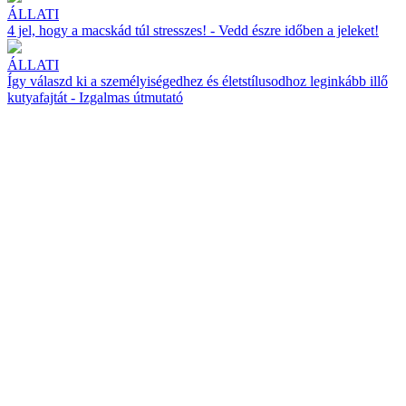
ÁLLATI
4 jel, hogy a macskád túl stresszes! - Vedd észre időben a jeleket!
ÁLLATI
Így válaszd ki a személyiségedhez és életstílusodhoz leginkább illő
kutyafajtát - Izgalmas útmutató