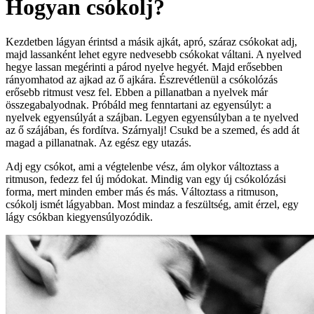
Hogyan csókolj?
Kezdetben lágyan érintsd a másik ajkát, apró, száraz csókokat adj,
majd lassanként lehet egyre nedvesebb csókokat váltani. A nyelved
hegye lassan megérinti a párod nyelve hegyét. Majd erősebben
rányomhatod az ajkad az ő ajkára. Észrevétlenül a csókolózás
erősebb ritmust vesz fel. Ebben a pillanatban a nyelvek már
összegabalyodnak. Próbáld meg fenntartani az egyensúlyt: a
nyelvek egyensúlyát a szájban. Legyen egyensúlyban a te nyelved
az ő szájában, és fordítva. Szárnyalj! Csukd be a szemed, és add át
magad a pillanatnak. Az egész egy utazás.
Adj egy csókot, ami a végtelenbe vész, ám olykor változtass a
ritmuson, fedezz fel új módokat. Mindig van egy új csókolózási
forma, mert minden ember más és más. Változtass a ritmuson,
csókolj ismét lágyabban. Most mindaz a feszültség, amit érzel, egy
lágy csókban kiegyensúlyozódik.