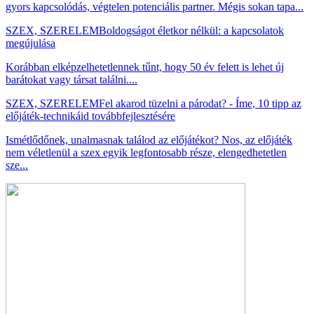
gyors kapcsolódás, végtelen potenciális partner. Mégis sokan tapa...
SZEX, SZERELEM
Boldogságot életkor nélkül: a kapcsolatok
megújulása
Korábban elképzelhetetlennek tűnt, hogy 50 év felett is lehet új
barátokat vagy társat találni....
SZEX, SZERELEM
Fel akarod tüzelni a párodat? - Íme, 10 tipp az
előjáték-technikáid továbbfejlesztésére
Ismétlődőnek, unalmasnak találod az előjátékot? Nos, az előjáték
nem véletlenül a szex egyik legfontosabb része, elengedhetetlen
sze...