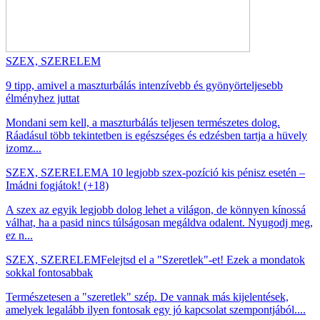
SZEX, SZERELEM
9 tipp, amivel a maszturbálás intenzívebb és gyönyörteljesebb
élményhez juttat
Mondani sem kell, a maszturbálás teljesen természetes dolog.
Ráadásul több tekintetben is egészséges és edzésben tartja a hüvely
izomz...
SZEX, SZERELEM
A 10 legjobb szex-pozíció kis pénisz esetén –
Imádni fogjátok! (+18)
A szex az egyik legjobb dolog lehet a világon, de könnyen kínossá
válhat, ha a pasid nincs túlságosan megáldva odalent. Nyugodj meg,
ez n...
SZEX, SZERELEM
Felejtsd el a "Szeretlek"-et! Ezek a mondatok
sokkal fontosabbak
Természetesen a "szeretlek" szép. De vannak más kijelentések,
amelyek legalább ilyen fontosak egy jó kapcsolat szempontjából....