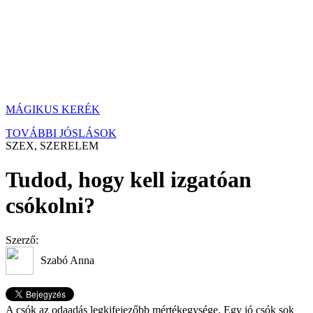
MÁGIKUS KERÉK
TOVÁBBI JÓSLÁSOK
SZEX, SZERELEM
Tudod, hogy kell izgatóan
csókolni?
Szerző:
Szabó Anna
A csók az odaadás legkifejezőbb mértékegysége. Egy jó csók sok