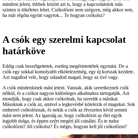
mindent jelent, többek között azt is, hogy a kapcsolatotok más
szinten is tökéletes lehet. Csókolózni nem szégyen, még akkor sem,
ha már régóta együtt vagytok... Te hogyan csókolsz?
A csók egy szerelmi kapcsolat
határköve
Eddig csak beszélgettetek, esetleg megérintettétek egymást. De a
csók egy sokkal komolyabb elkötelezettség, egy új korszak kezdete.
Azt sugallod vele, hogy odaadod magad, hogy az övé vagy.
A csók mindenkinek mást jelent. Vannak, akik szeretkeznek csók
nélkül, és a csókot nagyon különleges alkalmakra tartogatják. Azt
mondják, hogy csak akkor csókolnak, ha szeretik a másikat.
Másoknak a csók az, amivel a legkevésbé kötelezik el magukat. Sok
emberrel csókolóznak, és nekik a csók az élvezeten kívül semmi
mást nem jelent. Az igazság az, hogy csókolózni az élet egyik
legjobb dolga, és éppen ezért megéri jól csinálni. És te tudsz
csókolózni? Jól csókolsz? És mégis, hogyan kell jól csókolózni?