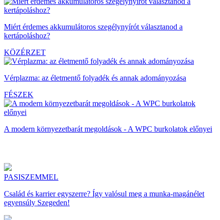
Miért érdemes akkumulátoros szegélynyírót választanod a
kertápoláshoz?
KÖZÉRZET
Vérplazma: az életmentő folyadék és annak adományozása
FÉSZEK
A modern környezetbarát megoldások - A WPC burkolatok előnyei
PASISZEMMEL
Család és karrier egyszerre? Így valósul meg a munka-magánélet
egyensúly Szegeden!