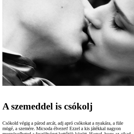
A szemeddel is csókolj
Csókold végig a párod arcát, adj apró csókokat a nyakára, a füle
mögé, a szemére. Micsoda élvezet! Ezzel a kis játékkal nagyon
megnövelheted a feszültséget kettőtök között. Hagyd, hogy az ajkad