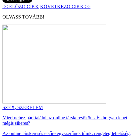
<< ELŐZŐ CIKK
KÖVETKEZŐ CIKK >>
OLVASS TOVÁBB!
SZEX, SZERELEM
Miért nehéz párt találni az online társkeresőkön - És hogyan lehet
mégis sikeres?
Az online társkeresés elsőre egyszerűnek tűnik: rengeteg lehetőség,