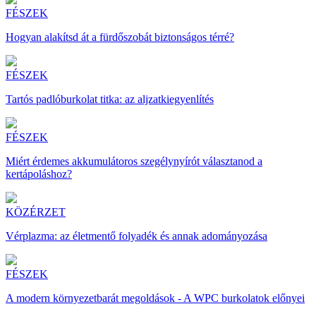
FÉSZEK
Hogyan alakítsd át a fürdőszobát biztonságos térré?
FÉSZEK
Tartós padlóburkolat titka: az aljzatkiegyenlítés
FÉSZEK
Miért érdemes akkumulátoros szegélynyírót választanod a
kertápoláshoz?
KÖZÉRZET
Vérplazma: az életmentő folyadék és annak adományozása
FÉSZEK
A modern környezetbarát megoldások - A WPC burkolatok előnyei