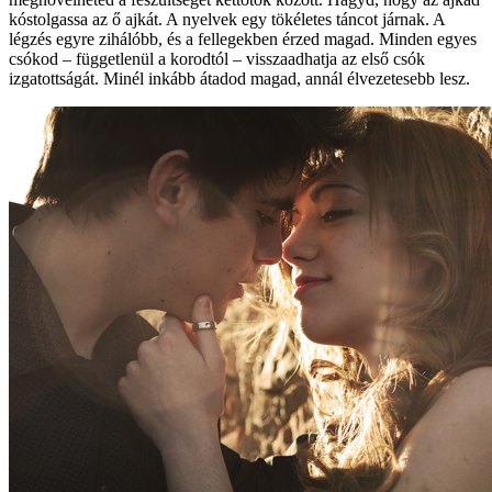
kóstolgassa az ő ajkát. A nyelvek egy tökéletes táncot járnak. A
légzés egyre zihálóbb, és a fellegekben érzed magad. Minden egyes
csókod – függetlenül a korodtól – visszaadhatja az első csók
izgatottságát. Minél inkább átadod magad, annál élvezetesebb lesz.