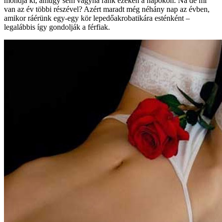
mondja ki, amúgy sem vágyna ránk ezeken a napokon. Na de mi
van az év többi részével? Azért maradt még néhány nap az évben,
amikor ráérünk egy-egy kör lepedőakrobatikára esténként –
legalábbis így gondolják a férfiak.