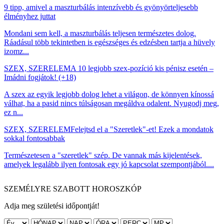
9 tipp, amivel a maszturbálás intenzívebb és gyönyörteljesebb
élményhez juttat
Mondani sem kell, a maszturbálás teljesen természetes dolog.
Ráadásul több tekintetben is egészséges és edzésben tartja a hüvely
izomz...
SZEX, SZERELEM
A 10 legjobb szex-pozíció kis pénisz esetén –
Imádni fogjátok! (+18)
A szex az egyik legjobb dolog lehet a világon, de könnyen kínossá
válhat, ha a pasid nincs túlságosan megáldva odalent. Nyugodj meg,
ez n...
SZEX, SZERELEM
Felejtsd el a "Szeretlek"-et! Ezek a mondatok
sokkal fontosabbak
Természetesen a "szeretlek" szép. De vannak más kijelentések,
amelyek legalább ilyen fontosak egy jó kapcsolat szempontjából....
SZEMÉLYRE SZABOTT HOROSZKÓP
Adja meg születési időpontját!