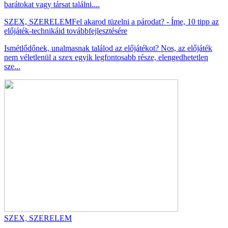
barátokat vagy társat találni....
SZEX, SZERELEM
Fel akarod tüzelni a párodat? - Íme, 10 tipp az
előjáték-technikáid továbbfejlesztésére
Ismétlődőnek, unalmasnak találod az előjátékot? Nos, az előjáték
nem véletlenül a szex egyik legfontosabb része, elengedhetetlen
sze...
SZEX, SZERELEM