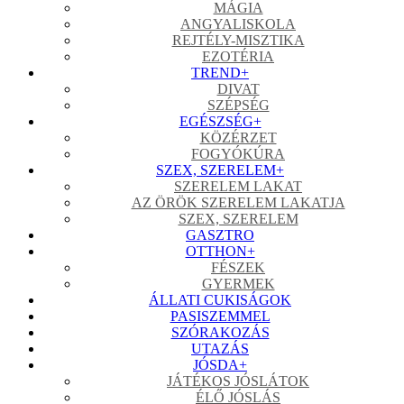
MÁGIA
ANGYALISKOLA
REJTÉLY-MISZTIKA
EZOTÉRIA
TREND
+
DIVAT
SZÉPSÉG
EGÉSZSÉG
+
KÖZÉRZET
FOGYÓKÚRA
SZEX, SZERELEM
+
SZERELEM LAKAT
AZ ÖRÖK SZERELEM LAKATJA
SZEX, SZERELEM
GASZTRO
OTTHON
+
FÉSZEK
GYERMEK
ÁLLATI CUKISÁGOK
PASISZEMMEL
SZÓRAKOZÁS
UTAZÁS
JÓSDA
+
JÁTÉKOS JÓSLÁTOK
ÉLŐ JÓSLÁS