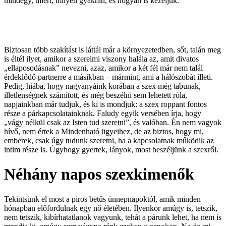
mindegy, miért, milyen gyakran, és hogyan is kezeljük.
Biztosan több szakítást is láttál már a környezetedben, sőt, talán meg
is éltél ilyet, amikor a szerelmi viszony halála az, amit divatos
„ellaposodásnak” nevezni, azaz, amikor a két fél már nem talál
érdeklődő partnerre a másikban – mármint, ami a hálószobát illeti.
Pedig, hiába, hogy nagyanyáink korában a szex még tabunak,
illetlenségnek számított, és még beszélni sem lehetett róla,
napjainkban már tudjuk, és ki is mondjuk: a szex roppant fontos
része a párkapcsolatainknak. Faludy egyik versében írja, hogy
„vágy nélkül csak az Isten tud szeretni”, és valóban. Én nem vagyok
hívő, nem értek a Mindenható ügyeihez, de az biztos, hogy mi,
emberek, csak úgy tudunk szeretni, ha a kapcsolatnak működik az
intim része is. Úgyhogy gyertek, lányok, most beszéljünk a szexről.
Néhány napos szexkimenők
Tekintsünk el most a piros betűs ünnepnapoktól, amik minden
hónapban előfordulnak egy nő életében. Ilyenkor amúgy is, tetszik,
nem tetszik, kibírhatatlanok vagyunk, tehát a párunk lehet, ha nem is