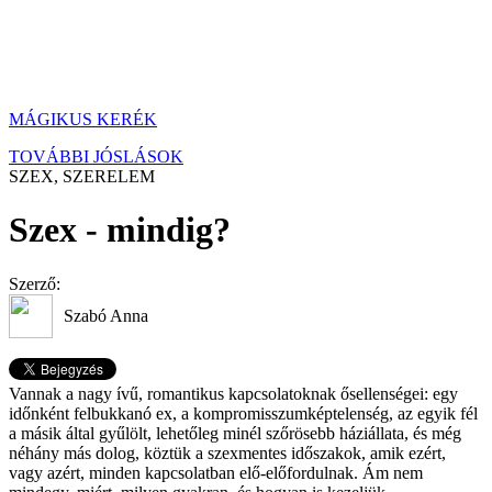
MÁGIKUS KERÉK
TOVÁBBI JÓSLÁSOK
SZEX, SZERELEM
Szex - mindig?
Szerző:
Szabó Anna
Vannak a nagy ívű, romantikus kapcsolatoknak ősellenségei: egy
időnként felbukkanó ex, a kompromisszumképtelenség, az egyik fél
a másik által gyűlölt, lehetőleg minél szőrösebb háziállata, és még
néhány más dolog, köztük a szexmentes időszakok, amik ezért,
vagy azért, minden kapcsolatban elő-előfordulnak. Ám nem