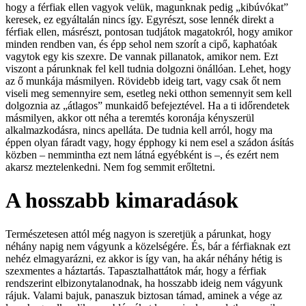
hogy a férfiak ellen vagyok velük, magunknak pedig „kibúvókat”
keresek, ez egyáltalán nincs így. Egyrészt, sose lennék direkt a
férfiak ellen, másrészt, pontosan tudjátok magatokról, hogy amikor
minden rendben van, és épp sehol nem szorít a cipő, kaphatóak
vagytok egy kis szexre. De vannak pillanatok, amikor nem. Ezt
viszont a párunknak fel kell tudnia dolgozni önállóan. Lehet, hogy
az ő munkája másmilyen. Rövidebb ideig tart, vagy csak őt nem
viseli meg semennyire sem, esetleg neki otthon semennyit sem kell
dolgoznia az „átlagos” munkaidő befejeztével. Ha a ti időrendetek
másmilyen, akkor ott néha a teremtés koronája kényszerül
alkalmazkodásra, nincs apelláta. De tudnia kell arról, hogy ma
éppen olyan fáradt vagy, hogy épphogy ki nem esel a szádon ásítás
közben – nemmintha ezt nem látná egyébként is –, és ezért nem
akarsz meztelenkedni. Nem fog semmit erőltetni.
A hosszabb kimaradások
Természetesen attól még nagyon is szeretjük a párunkat, hogy
néhány napig nem vágyunk a közelségére. És, bár a férfiaknak ezt
nehéz elmagyarázni, ez akkor is így van, ha akár néhány hétig is
szexmentes a háztartás. Tapasztalhattátok már, hogy a férfiak
rendszerint elbizonytalanodnak, ha hosszabb ideig nem vágyunk
rájuk. Valami bajuk, panaszuk biztosan támad, aminek a vége az