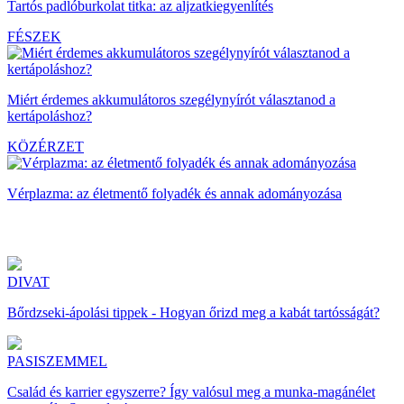
Tartós padlóburkolat titka: az aljzatkiegyenlítés
FÉSZEK
Miért érdemes akkumulátoros szegélynyírót választanod a
kertápoláshoz?
KÖZÉRZET
Vérplazma: az életmentő folyadék és annak adományozása
DIVAT
Bőrdzseki-ápolási tippek - Hogyan őrizd meg a kabát tartósságát?
PASISZEMMEL
Család és karrier egyszerre? Így valósul meg a munka-magánélet