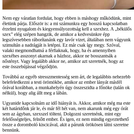
Nem egy váratlan fordulat, hogy ebben is máshogy működünk, mint
életünk párja. Először is: a mi számunkra egy hosszú kapcsolatban
érzelmi nyugalom és kiegyensúlyozottság kell a szexhez. A „békülős
szex” elég szépen hangzik, de amikor a kedvesünkre épp
legszívesebben ráborítanánk egy lavór vizet, általában nem vágyunk
szimultán a nadrágját is letépni. Ez már csak így megy. Szóval,
valaki megmondhatná a férfiaknak, hogy, ha és amennyiben
szexéhes asszonyt akarnak a házhoz, akkor ne bosszantsák a
nőstényt. Vagy legalább akkor ne, amikor azt szeretnék, hogy az
este összebújással végződjön.
Továbbá az egyéb stresszmentesség sem árt, de legalábbis nehezebb
belefeledkezni a testi örömökbe, amikor az ember lányát másfél
órával korábban, a munkahelyén úgy összeszidta a főnöke (talán ok
nélkül), hogy alig állt meg a lábán.
Ugyanide kapcsolnám az idő hiányát is. Akkor, amikor még ma este
két határidőnk jár le, és már fél hét van, nem akarunk még egy órát
sem az ágyban, szexszel tölteni. Dolgozni szeretnénk, mint egy
felelősségteljes, felnőtt ember. És igen, ez nem mindig egyeztethető
össze a doromboló kiscicával, akit a párunk örökösen látni szeretne
bennünk.