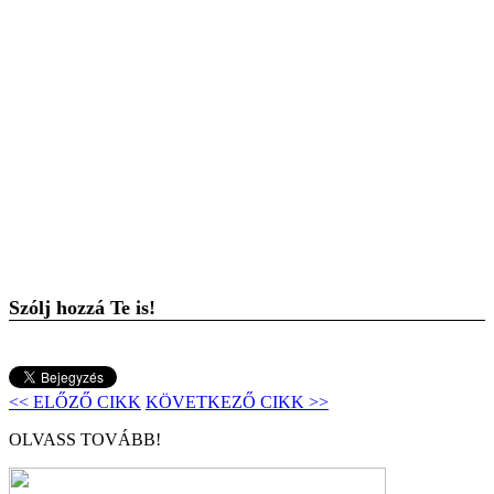
Szólj hozzá Te is!
<< ELŐZŐ CIKK
KÖVETKEZŐ CIKK >>
OLVASS TOVÁBB!