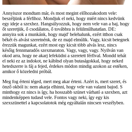
Annyiszor mondtam már, és most megint előhozakodom vele:
beszéljünk a férfihoz. Mondjuk el neki, hogy miért nincs kedvünk
egy ideje a szexhez. Hangsúlyozzuk, hogy nem vele van a baj, hogy
őt szeretjük, ő csodálatos, ő továbbra is felülmúlhatatlan. DE:
annyira sok a munkánk, hogy majd' belehalunk, ezért itthon csak
békét és alvást szeretnénk, de ez majd elmúlik. Vagy, kicsit betegnek
érezzük magunkat, ezért most egy kicsit több alvás lesz, nincs
későig fennmaradós szexmaraton. Vagy, vagy, vagy. Nyilván van
okod arra, hogy ne akarj lefeküdni a szeretett férfival. Mondd tehát
el neki ez az indokot, ne kábítsd olyan butaságokkal, hogy neked
hetedszerre is fáj a fejed, érdekes módon mindig azokon az estéken,
amikor ő közeledni próbál.
Meg fog érteni téged, mert meg akar érteni. Azért is, mert szeret, és
önző okból is: nem akarja elhinni, hogy vele van valami bajod. S
minthogy ez nincs is így, ha hosszabb szünet várható a szexben, azt
mindenképpen tudasd vele. Fontos vagy neki, így egy kis
szexszünettel a kapcsolatotok még egyáltalán nincsen veszélyben.