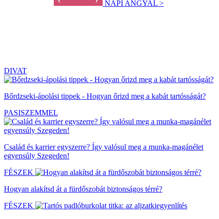
NAPI ANGYAL >
DIVAT
Bőrdzseki-ápolási tippek - Hogyan őrizd meg a kabát tartósságát?
PASISZEMMEL
Család és karrier egyszerre? Így valósul meg a munka-magánélet
egyensúly Szegeden!
FÉSZEK
Hogyan alakítsd át a fürdőszobát biztonságos térré?
FÉSZEK