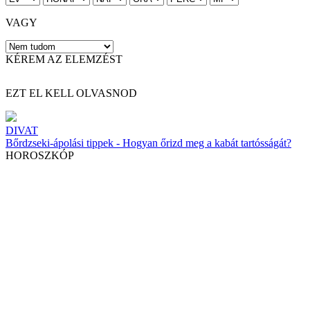
VAGY
KÉREM AZ ELEMZÉST
EZT EL KELL OLVASNOD
DIVAT
Bőrdzseki-ápolási tippek - Hogyan őrizd meg a kabát tartósságát?
HOROSZKÓP