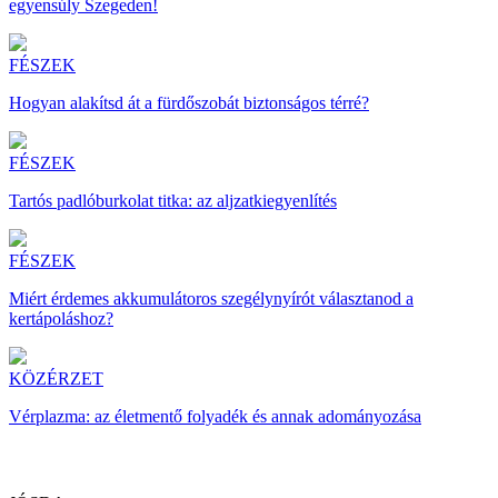
egyensúly Szegeden!
FÉSZEK
Hogyan alakítsd át a fürdőszobát biztonságos térré?
FÉSZEK
Tartós padlóburkolat titka: az aljzatkiegyenlítés
FÉSZEK
Miért érdemes akkumulátoros szegélynyírót választanod a
kertápoláshoz?
KÖZÉRZET
Vérplazma: az életmentő folyadék és annak adományozása