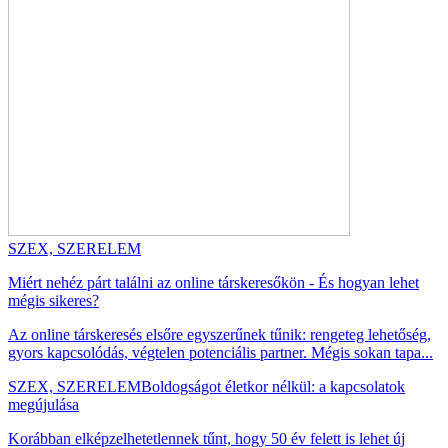
SZEX, SZERELEM
Miért nehéz párt találni az online társkeresőkön - És hogyan lehet
mégis sikeres?
Az online társkeresés elsőre egyszerűnek tűnik: rengeteg lehetőség,
gyors kapcsolódás, végtelen potenciális partner. Mégis sokan tapa...
SZEX, SZERELEM
Boldogságot életkor nélkül: a kapcsolatok
megújulása
Korábban elképzelhetetlennek tűnt, hogy 50 év felett is lehet új