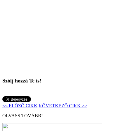
Szólj hozzá Te is!
<< ELŐZŐ CIKK
KÖVETKEZŐ CIKK >>
OLVASS TOVÁBB!