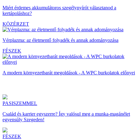
Miért érdemes akkumulátoros szegélynyírót választanod a
kertápoláshoz?
KÖZÉRZET
Vérplazma: az életmentő folyadék és annak adományozása
FÉSZEK
A modern környezetbarát megoldások - A WPC burkolatok előnyei
PASISZEMMEL
Család és karrier egyszerre? Így valósul meg a munka-magánélet
egyensúly Szegeden!
FÉSZEK