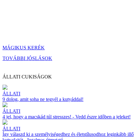
MÁGIKUS KERÉK
TOVÁBBI JÓSLÁSOK
ÁLLATI CUKISÁGOK
ÁLLATI
9 dolog, amit soha ne tegyél a kutyáddal!
ÁLLATI
4 jel, hogy a macskád túl stresszes! - Vedd észre időben a jeleket!
ÁLLATI
Így válaszd ki a személyiségedhez és életstílusodhoz leginkább illő
kutyafajtát - Izgalmas útmutató