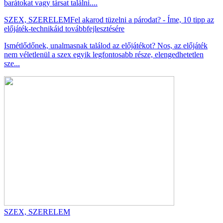
barátokat vagy társat találni....
SZEX, SZERELEM
Fel akarod tüzelni a párodat? - Íme, 10 tipp az
előjáték-technikáid továbbfejlesztésére
Ismétlődőnek, unalmasnak találod az előjátékot? Nos, az előjáték
nem véletlenül a szex egyik legfontosabb része, elengedhetetlen
sze...
SZEX, SZERELEM