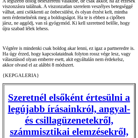
A legszebb dolog beleszeretni valakibe, de csak akkor, ha az érzések
viszonzásra találnak. A viszonzatlan szerelem veszélyes betegséggé
válhat, ami csökkenti az önbecsülést, és olyan érzést kelt, mintha
nem érdemelnénk meg a boldogságot. Ha te is ebben a cipőben
jársz, ne aggódj, van rá gyógymód. Ki kell szeretned belőle, hogy
újra szabad lélek lehess.
Végtére is mindenki csak boldog akar lenni, ez igaz a partneredre is.
Ha úgy érzed, hogy kapcsolataidnak folyton rossz vége lesz, vagy
választásod olyan emberre esett, akit egyáltalán nem érdekelsz,
akkor olvasd el az alábbi 8 módszert.
{KEPGALERIA}
Szeretnél elsőként értesülni a
legújabb írásainkról, angyal-
és csillagüzenetekről,
számmisztikai elemzésekről,