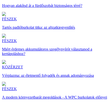
Hogyan alakítsd át a fürdőszobát biztonságos térré?
FÉSZEK
Tartós padlóburkolat titka: az aljzatkiegyenlítés
FÉSZEK
Miért érdemes akkumulátoros szegélynyírót választanod a
kertápoláshoz?
KÖZÉRZET
Vérplazma: az életmentő folyadék és annak adományozása
FÉSZEK
A modern környezetbarát megoldások - A WPC burkolatok előnyei