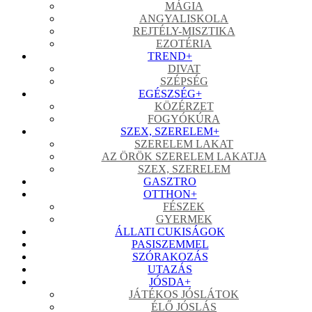
MÁGIA
ANGYALISKOLA
REJTÉLY-MISZTIKA
EZOTÉRIA
TREND
+
DIVAT
SZÉPSÉG
EGÉSZSÉG
+
KÖZÉRZET
FOGYÓKÚRA
SZEX, SZERELEM
+
SZERELEM LAKAT
AZ ÖRÖK SZERELEM LAKATJA
SZEX, SZERELEM
GASZTRO
OTTHON
+
FÉSZEK
GYERMEK
ÁLLATI CUKISÁGOK
PASISZEMMEL
SZÓRAKOZÁS
UTAZÁS
JÓSDA
+
JÁTÉKOS JÓSLÁTOK
ÉLŐ JÓSLÁS