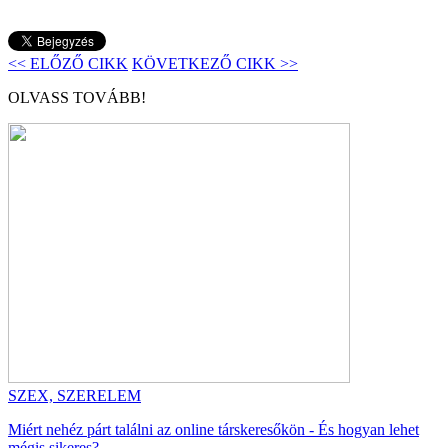
<< ELŐZŐ CIKK
KÖVETKEZŐ CIKK >>
OLVASS TOVÁBB!
SZEX, SZERELEM
Miért nehéz párt találni az online társkeresőkön - És hogyan lehet
mégis sikeres?