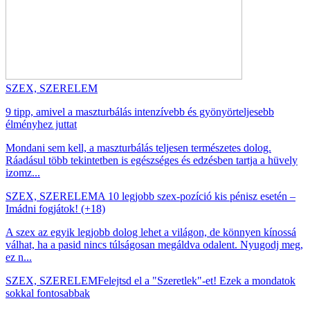
SZEX, SZERELEM
9 tipp, amivel a maszturbálás intenzívebb és gyönyörteljesebb
élményhez juttat
Mondani sem kell, a maszturbálás teljesen természetes dolog.
Ráadásul több tekintetben is egészséges és edzésben tartja a hüvely
izomz...
SZEX, SZERELEM
A 10 legjobb szex-pozíció kis pénisz esetén –
Imádni fogjátok! (+18)
A szex az egyik legjobb dolog lehet a világon, de könnyen kínossá
válhat, ha a pasid nincs túlságosan megáldva odalent. Nyugodj meg,
ez n...
SZEX, SZERELEM
Felejtsd el a "Szeretlek"-et! Ezek a mondatok
sokkal fontosabbak