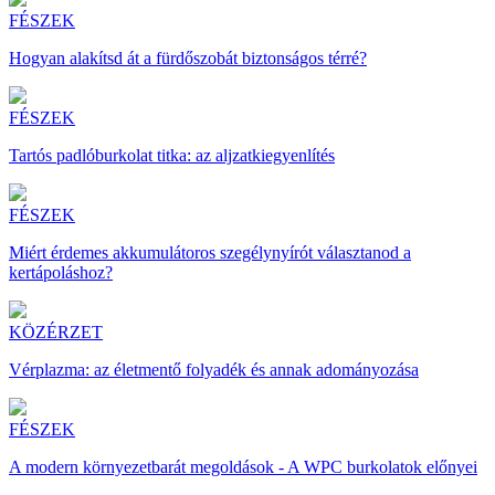
FÉSZEK
Hogyan alakítsd át a fürdőszobát biztonságos térré?
FÉSZEK
Tartós padlóburkolat titka: az aljzatkiegyenlítés
FÉSZEK
Miért érdemes akkumulátoros szegélynyírót választanod a
kertápoláshoz?
KÖZÉRZET
Vérplazma: az életmentő folyadék és annak adományozása
FÉSZEK
A modern környezetbarát megoldások - A WPC burkolatok előnyei