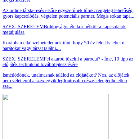
Az online társkeresés elsőre egyszerűnek tűnik: rengeteg lehetőség,
gyors kapcsolódás, végtelen potenciális partner. Mégis sokan tapa...
SZEX, SZERELEM
Boldogságot életkor nélkül: a kapcsolatok
megújulása
Korábban elképzelhetetlennek tűnt, hogy 50 év felett is lehet új
barátokat vagy társat találni....
SZEX, SZERELEM
Fel akarod tüzelni a párodat? - Íme, 10 tipp az
előjáték-technikáid továbbfejlesztésére
Ismétlődőnek, unalmasnak találod az előjátékot? Nos, az előjáték
nem véletlenül a szex egyik legfontosabb része, elengedhetetlen
sze...