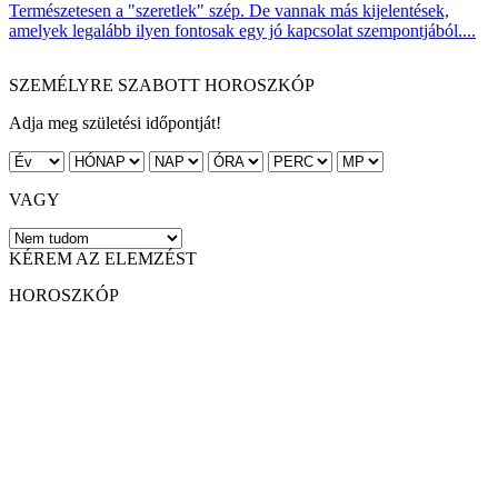
Természetesen a "szeretlek" szép. De vannak más kijelentések,
amelyek legalább ilyen fontosak egy jó kapcsolat szempontjából....
SZEMÉLYRE SZABOTT HOROSZKÓP
Adja meg születési időpontját!
VAGY
KÉREM AZ ELEMZÉST
HOROSZKÓP