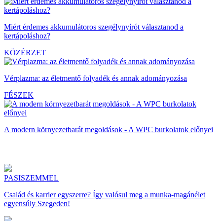
Miért érdemes akkumulátoros szegélynyírót választanod a
kertápoláshoz?
KÖZÉRZET
Vérplazma: az életmentő folyadék és annak adományozása
FÉSZEK
A modern környezetbarát megoldások - A WPC burkolatok előnyei
PASISZEMMEL
Család és karrier egyszerre? Így valósul meg a munka-magánélet
egyensúly Szegeden!