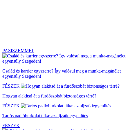
PASISZEMMEL
Család és karrier egyszerre? Így valósul meg a munka-magánélet
egyensúly Szegeden!
FÉSZEK
Hogyan alakítsd át a fürdőszobát biztonságos térré?
FÉSZEK
Tartós padlóburkolat titka: az aljzatkiegyenlítés
FÉSZEK