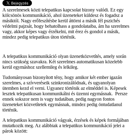
A szerelmesek közti telepatikus kapcsolat bizony valódi. Ez egy
kölcsönös kommunikáció, ahol üzeneteket küldesz és fogadsz a
másiktól. Nagy erőfeszítésbe kerül áttörni a másik fél pszichés
védelmi pajzsát, hogy behatolhass a gondolataiba, ám ha szerelmes
vagy, akkor képes vagy érzékelni, mit érez és gondol a másik,
mindez pedig telepatikus úton történik.
A telepatikus kommunikáció olyan üzenetközvetítés, amely során
nincs szükség szavakra. Két szerelmes automatikusan közelebb
kerül egymáshoz szellemileg és lelkileg.
Tudományosan bizonyított tény, hogy amikor két ember igazán
szerelmes, a szívveréseik szinkronizálódnak, és ugyanolyan
ütemben kezd el verni. Ugyanez történik az elméddel is. Képesek
lesztek telepatikusan kommunikálni és üzenni egymásnak. Persze
ennek sokszor nem is vagy tudatában, pedig nagyon fontos
üzeneteket közvetítetek egymásnak, mindez pedig öntudatlanul
történik.
A telepatikus kommunikáció vágyak, érzések és képek formájában
mutatkozik meg. Az alábbiak a telepatikus kommunikáció jelei a
párok között: