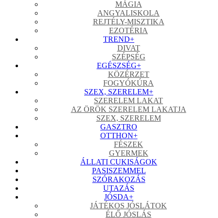
MÁGIA
ANGYALISKOLA
REJTÉLY-MISZTIKA
EZOTÉRIA
TREND
+
DIVAT
SZÉPSÉG
EGÉSZSÉG
+
KÖZÉRZET
FOGYÓKÚRA
SZEX, SZERELEM
+
SZERELEM LAKAT
AZ ÖRÖK SZERELEM LAKATJA
SZEX, SZERELEM
GASZTRO
OTTHON
+
FÉSZEK
GYERMEK
ÁLLATI CUKISÁGOK
PASISZEMMEL
SZÓRAKOZÁS
UTAZÁS
JÓSDA
+
JÁTÉKOS JÓSLÁTOK
ÉLŐ JÓSLÁS