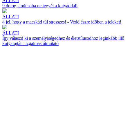
ÁLLATI
9 dolog, amit soha ne tegyél a kutyáddal!
ÁLLATI
4 jel, hogy a macskád túl stresszes! - Vedd észre időben a jeleket!
ÁLLATI
Így válaszd ki a személyiségedhez és életstílusodhoz leginkább illő
kutyafajtát - Izgalmas útmutató