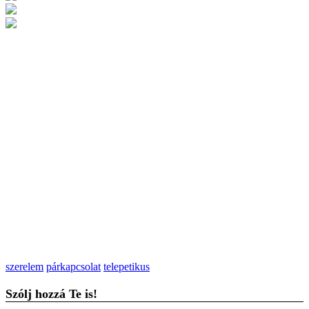
szerelem
párkapcsolat
telepetikus
Szólj hozzá Te is!