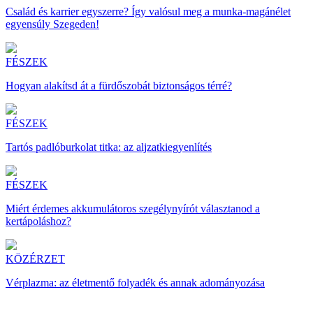
Család és karrier egyszerre? Így valósul meg a munka-magánélet
egyensúly Szegeden!
FÉSZEK
Hogyan alakítsd át a fürdőszobát biztonságos térré?
FÉSZEK
Tartós padlóburkolat titka: az aljzatkiegyenlítés
FÉSZEK
Miért érdemes akkumulátoros szegélynyírót választanod a
kertápoláshoz?
KÖZÉRZET
Vérplazma: az életmentő folyadék és annak adományozása