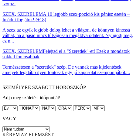
izomz...
SZEX, SZERELEM
A 10 legjobb szex-pozíció kis pénisz esetén –
Imádni fogjátok! (+18)
A szex az egyik legjobb dolog lehet a világon, de könnyen kínossá
válhat, ha a pasid nincs túlságosan megáldva odalent. Nyugodj meg,
ez n...
SZEX, SZERELEM
Felejtsd el a "Szeretlek"-et! Ezek a mondatok
sokkal fontosabbak
Természetesen a "szeretlek" szép. De vannak más kijelentések,
amelyek legalább ilyen fontosak egy jó kapcsolat szempontjából....
SZEMÉLYRE SZABOTT HOROSZKÓP
Adja meg születési időpontját!
VAGY
KÉREM AZ ELEMZÉST