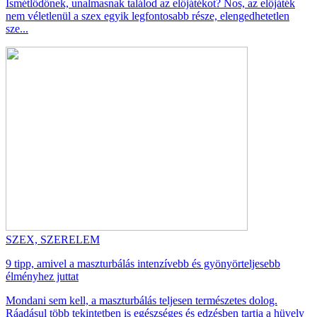
Ismétlődőnek, unalmasnak találod az előjátékot? Nos, az előjáték
nem véletlenül a szex egyik legfontosabb része, elengedhetetlen
sze...
SZEX, SZERELEM
9 tipp, amivel a maszturbálás intenzívebb és gyönyörteljesebb
élményhez juttat
Mondani sem kell, a maszturbálás teljesen természetes dolog.
Ráadásul több tekintetben is egészséges és edzésben tartja a hüvely