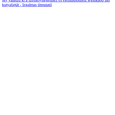
Így válaszd ki a személyiségedhez és életstílusodhoz leginkább illő
kutyafajtát - Izgalmas útmutató