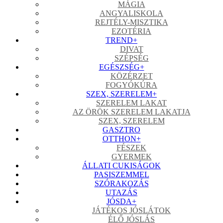
MÁGIA
ANGYALISKOLA
REJTÉLY-MISZTIKA
EZOTÉRIA
TREND
+
DIVAT
SZÉPSÉG
EGÉSZSÉG
+
KÖZÉRZET
FOGYÓKÚRA
SZEX, SZERELEM
+
SZERELEM LAKAT
AZ ÖRÖK SZERELEM LAKATJA
SZEX, SZERELEM
GASZTRO
OTTHON
+
FÉSZEK
GYERMEK
ÁLLATI CUKISÁGOK
PASISZEMMEL
SZÓRAKOZÁS
UTAZÁS
JÓSDA
+
JÁTÉKOS JÓSLÁTOK
ÉLŐ JÓSLÁS