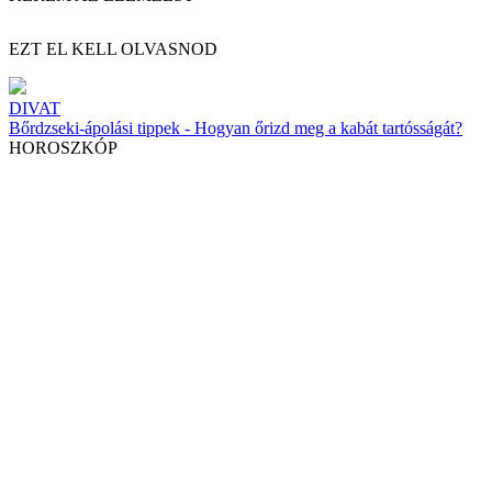
EZT EL KELL OLVASNOD
DIVAT
Bőrdzseki-ápolási tippek - Hogyan őrizd meg a kabát tartósságát?
HOROSZKÓP