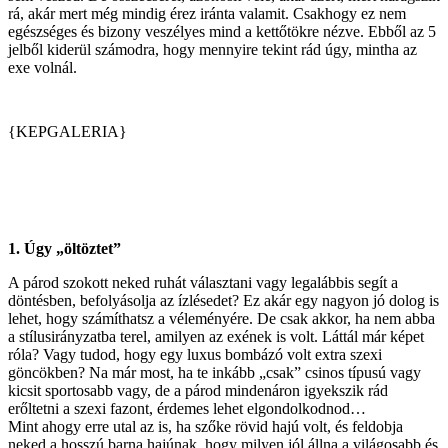
rá, akár mert még mindig érez iránta valamit. Csakhogy ez nem
egészséges és bizony veszélyes mind a kettőtökre nézve. Ebből az 5
jelből kiderül számodra, hogy mennyire tekint rád úgy, mintha az
exe volnál.
{KEPGALERIA}
1. Úgy „öltöztet”
A párod szokott neked ruhát választani vagy legalábbis segít a
döntésben, befolyásolja az ízlésedet? Ez akár egy nagyon jó dolog is
lehet, hogy számíthatsz a véleményére. De csak akkor, ha nem abba
a stílusirányzatba terel, amilyen az exének is volt. Láttál már képet
róla? Vagy tudod, hogy egy luxus bombázó volt extra szexi
göncökben? Na már most, ha te inkább „csak” csinos típusú vagy
kicsit sportosabb vagy, de a párod mindenáron igyekszik rád
erőltetni a szexi fazont, érdemes lehet elgondolkodnod…
Mint ahogy erre utal az is, ha szőke rövid hajú volt, és feldobja
neked a hosszú barna hajúnak, hogy milyen jól állna a világosabb és