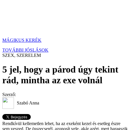
MÁGIKUS KERÉK
TOVÁBBI JÓSLÁSOK
SZEX, SZERELEM
5 jel, hogy a párod úgy tekint
rád, mintha az exe volnál
Szerző:
Szabó Anna
Rendkívül kellemetlen lehet, ha az exeként kezel és esetleg észre
sem veszed. De összecserél, azonosít vele, akár azért, mert haragszik