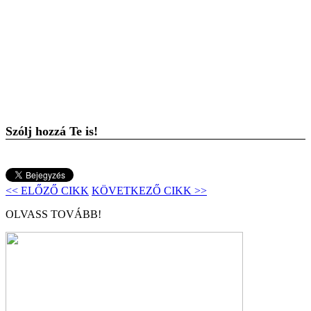
Szólj hozzá Te is!
<< ELŐZŐ CIKK
KÖVETKEZŐ CIKK >>
OLVASS TOVÁBB!