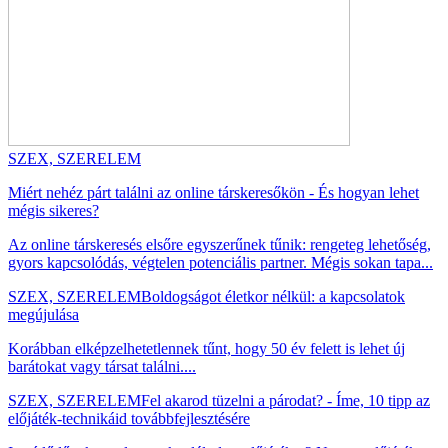
SZEX, SZERELEM
Miért nehéz párt találni az online társkeresőkön - És hogyan lehet
mégis sikeres?
Az online társkeresés elsőre egyszerűnek tűnik: rengeteg lehetőség,
gyors kapcsolódás, végtelen potenciális partner. Mégis sokan tapa...
SZEX, SZERELEM
Boldogságot életkor nélkül: a kapcsolatok
megújulása
Korábban elképzelhetetlennek tűnt, hogy 50 év felett is lehet új
barátokat vagy társat találni....
SZEX, SZERELEM
Fel akarod tüzelni a párodat? - Íme, 10 tipp az
előjáték-technikáid továbbfejlesztésére