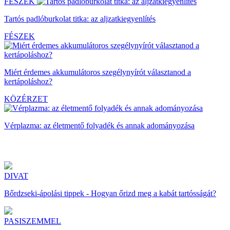
FÉSZEK
Tartós padlóburkolat titka: az aljzatkiegyenlítés
FÉSZEK
Miért érdemes akkumulátoros szegélynyírót választanod a
kertápoláshoz?
KÖZÉRZET
Vérplazma: az életmentő folyadék és annak adományozása
DIVAT
Bőrdzseki-ápolási tippek - Hogyan őrizd meg a kabát tartósságát?
PASISZEMMEL