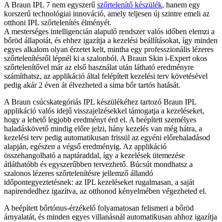
A Braun IPL 7 nem egyszerű
szőrtelenítő készülék
, hanem egy
korszerű technológiai innováció, amely teljesen új szintre emeli az
otthoni IPL szőrtelenítés élményét.
A mesterséges intelligencián alapuló rendszer valós időben elemzi a
bőröd állapotát, és ehhez igazítja a kezelési beállításokat, így minden
egyes alkalom olyan érzetet kelt, mintha egy professzionális lézeres
szőrtelenítésről lépnél ki a szalonból. A Braun Skin i-Expert okos
szőrtelenítővel már az első használat után látható eredményre
számíthatsz, az applikáció által felépített kezelési terv követésével
pedig akár 2 éven át élvezheted a sima bőr tartós hatását.
A Braun csúcskategóriás IPL készülékéhez tartozó Braun IPL
applikáció valós idejű visszajelzésekkel támogatja a kezeléseket,
hogy a lehető legjobb eredményt érd el. A beépített személyes
haladáskövető mindig előre jelzi, hány kezelés van még hátra, a
kezelési terv pedig automatikusan frissül az egyéni előrehaladásod
alapján, egészen a végső eredményig. Az applikáció
összehangolható a naptáraddal, így a kezelések ütemezése
átláthatóbb és egyszerűbben tervezhető. Búcsút mondhatsz a
szalonos lézeres szőrtelenítésre jellemző állandó
időpontegyeztetésnek: az IPL kezeléseket rugalmasan, a saját
napirendedhez igazítva, az otthonod kényelmében végezheted el.
A beépített bőrtónus-érzékelő folyamatosan felismeri a bőröd
árnyalatát, és minden egyes villanásnál automatikusan ahhoz igazítja