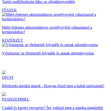
Tartós padlóburkolat titka: az aljzatkiegyenlítés
FÉSZEK
Miért érdemes akkumulátoros szegélynyírót választanod a
kertápoláshoz?
KÖZÉRZET
Vérplazma: az életmentő folyadék és annak adományozása
DIVAT
Bőrdzseki-ápolási tippek - Hogyan őrizd meg a kabát tartósságát?
PASISZEMMEL
Család és karrier egyszerre? Így valósul meg a munka-magánélet