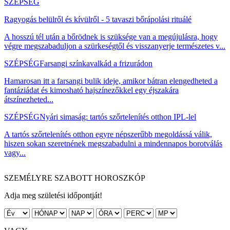
SZÉPSÉG
Ragyogás belülről és kívülről - 5 tavaszi bőrápolási rituálé
A hosszú tél után a bőrödnek is szüksége van a megújulásra, hogy
végre megszabaduljon a szürkeségtől és visszanyerje természetes v...
SZÉPSÉG
Farsangi színkavalkád a frizurádon
Hamarosan itt a farsangi bulik ideje, amikor bátran elengedheted a
fantáziádat és kimosható hajszínezőkkel egy éjszakára
átszínezheted...
SZÉPSÉG
Nyári simaság: tartós szőrtelenítés otthon IPL-lel
A tartós szőrtelenítés otthon egyre népszerűbb megoldássá válik,
hiszen sokan szeretnének megszabadulni a mindennapos borotválás
vagy...
SZEMÉLYRE SZABOTT HOROSZKÓP
Adja meg születési időpontját!