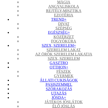
MÁGIA
ANGYALISKOLA
REJTÉLY-MISZTIKA
EZOTÉRIA
TREND
+
DIVAT
SZÉPSÉG
EGÉSZSÉG
+
KÖZÉRZET
FOGYÓKÚRA
SZEX, SZERELEM
+
SZERELEM LAKAT
AZ ÖRÖK SZERELEM LAKATJA
SZEX, SZERELEM
GASZTRO
OTTHON
+
FÉSZEK
GYERMEK
ÁLLATI CUKISÁGOK
PASISZEMMEL
SZÓRAKOZÁS
UTAZÁS
JÓSDA
+
JÁTÉKOS JÓSLÁTOK
ÉLŐ JÓSLÁS