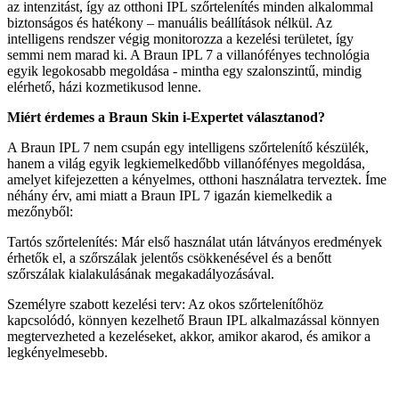
az intenzitást, így az otthoni IPL szőrtelenítés minden alkalommal
biztonságos és hatékony – manuális beállítások nélkül. Az
intelligens rendszer végig monitorozza a kezelési területet, így
semmi nem marad ki. A Braun IPL 7 a villanófényes technológia
egyik legokosabb megoldása - mintha egy szalonszintű, mindig
elérhető, házi kozmetikusod lenne.
Miért érdemes a Braun Skin i-Expertet választanod?
A Braun IPL 7 nem csupán egy intelligens szőrtelenítő készülék,
hanem a világ egyik legkiemelkedőbb villanófényes megoldása,
amelyet kifejezetten a kényelmes, otthoni használatra terveztek. Íme
néhány érv, ami miatt a Braun IPL 7 igazán kiemelkedik a
mezőnyből:
Tartós szőrtelenítés: Már első használat után látványos eredmények
érhetők el, a szőrszálak jelentős csökkenésével és a benőtt
szőrszálak kialakulásának megakadályozásával.
Személyre szabott kezelési terv: Az okos szőrtelenítőhöz
kapcsolódó, könnyen kezelhető Braun IPL alkalmazással könnyen
megtervezheted a kezeléseket, akkor, amikor akarod, és amikor a
legkényelmesebb.