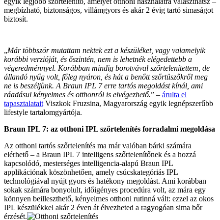
egyik legjobb szőrtelenítő, amelyet otthoni használatra választhatsz –
megbízható, biztonságos, villámgyors és akár 2 évig tartó simaságot
biztosít.
„
Már többször mutattam nektek ezt a készüléket, vagy valamelyik
korábbi verzióját, és őszintén, nem is lehetnék elégedettebb a
végeredménnyel. Korábban mindig borotvával szőrtelenítettem, de
állandó nyűg volt, főleg nyáron, és hát a benőtt szőrtüszőkről meg
ne is beszéljünk. A Braun IPL 7 erre tartós megoldást kínál, ami
ráadásul kényelmes és otthonról is elvégezhető.
” –
árulta el
tapasztalatait
Viszkok Fruzsina, Magyarország egyik legnépszerűbb
lifestyle tartalomgyártója.
Braun IPL 7: az otthoni IPL szőrtelenítés forradalmi megoldása
Az otthoni tartós szőrtelenítés ma már valóban bárki számára
elérhető – a Braun IPL 7 intelligens szőrtelenítőnek és a hozzá
kapcsolódó, mesterséges intelligencia-alapú Braun IPL
applikációnak köszönhetően, amely csúcskategóriás IPL
technológiával nyújt gyors és hatékony megoldást. Ami korábban
sokak számára bonyolult, időigényes procedúra volt, az mára egy
könnyen beilleszthető, kényelmes otthoni rutinná vált: ezzel az okos
IPL készülékkel akár 2 éven át élvezheted a ragyogóan sima bőr
érzését.