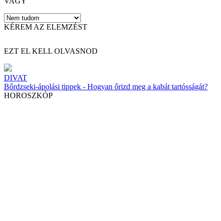
VAGY
KÉREM AZ ELEMZÉST
EZT EL KELL OLVASNOD
DIVAT
Bőrdzseki-ápolási tippek - Hogyan őrizd meg a kabát tartósságát?
HOROSZKÓP