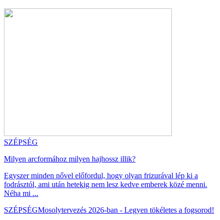
SZÉPSÉG
Milyen arcformához milyen hajhossz illik?
Egyszer minden nővel előfordul, hogy olyan frizurával lép ki a
fodrásztól, ami után hetekig nem lesz kedve emberek közé menni.
Néha mi ...
SZÉPSÉG
Mosolytervezés 2026-ban - Legyen tökéletes a fogsorod!