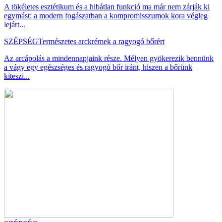
A tökéletes esztétikum és a hibátlan funkció ma már nem zárják ki
egymást: a modern fogászatban a kompromisszumok kora végleg
lejárt...
SZÉPSÉG
Természetes arckrémek a ragyogó bőrért
Az arcápolás a mindennapjaink része. Mélyen gyökerezik bennünk
a vágy egy egészséges és ragyogó bőr iránt, hiszen a bőrünk
kiteszi...