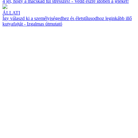
4 jel, hogy a macskád túl stresszes! - Vedd észre időben a jeleket!
ÁLLATI
Így válaszd ki a személyiségedhez és életstílusodhoz leginkább illő
kutyafajtát - Izgalmas útmutató