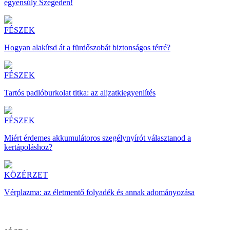
egyensúly Szegeden!
FÉSZEK
Hogyan alakítsd át a fürdőszobát biztonságos térré?
FÉSZEK
Tartós padlóburkolat titka: az aljzatkiegyenlítés
FÉSZEK
Miért érdemes akkumulátoros szegélynyírót választanod a
kertápoláshoz?
KÖZÉRZET
Vérplazma: az életmentő folyadék és annak adományozása