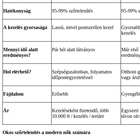
Hatékonyság
95-99% szőrtelenítés
95-99% sz
A kezelés gyorsasága
Lassú, mivel pontszerűen kezel
Gyorsabb
kezelés
Mennyi idő alatt
Pár hét alatt látványos
Már első 
eredményes?
eredmén
Hol elérhető?
Szépségszalonban, folyamatos
Otthoni g
időpontegyeztetéssel
vagy áru
Fájdalom
Erősebb
Gyengéb
Ár
Kezeléseként fizetendő, több
Egyszeri 
10.000 ft / kezelés / terület
távon ol
Okos szőrtelenítés a modern nők számára