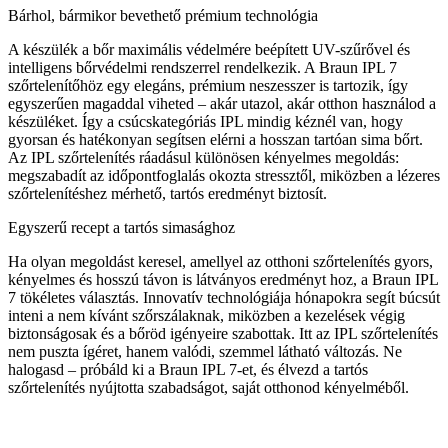
Bárhol, bármikor bevethető prémium technológia
A készülék a bőr maximális védelmére beépített UV-szűrővel és
intelligens bőrvédelmi rendszerrel rendelkezik. A Braun IPL 7
szőrtelenítőhöz egy elegáns, prémium neszesszer is tartozik, így
egyszerűen magaddal viheted – akár utazol, akár otthon használod a
készüléket. Így a csúcskategóriás IPL mindig kéznél van, hogy
gyorsan és hatékonyan segítsen elérni a hosszan tartóan sima bőrt.
Az IPL szőrtelenítés ráadásul különösen kényelmes megoldás:
megszabadít az időpontfoglalás okozta stressztől, miközben a lézeres
szőrtelenítéshez mérhető, tartós eredményt biztosít.
Egyszerű recept a tartós simasághoz
Ha olyan megoldást keresel, amellyel az otthoni szőrtelenítés gyors,
kényelmes és hosszú távon is látványos eredményt hoz, a Braun IPL
7 tökéletes választás. Innovatív technológiája hónapokra segít búcsút
inteni a nem kívánt szőrszálaknak, miközben a kezelések végig
biztonságosak és a bőröd igényeire szabottak. Itt az IPL szőrtelenítés
nem puszta ígéret, hanem valódi, szemmel látható változás. Ne
halogasd – próbáld ki a Braun IPL 7-et, és élvezd a tartós
szőrtelenítés nyújtotta szabadságot, saját otthonod kényelméből.