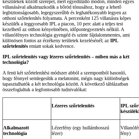
készülékek között szerepel, mert egyedülálló módon, minden egyes
villanásával alkalmazkodik a bőröd tónusához, hogy a lehető
legbiztonságosabb, legegyszerűbb és leghatékonyabb legyen az
otthoni szőrtelenítés folyamata. A percenként 125 villanásra képes
készülék a leggyorsabb IPL a piacon, 10 perc alatt a teljes test
kezelhető az otthon kényelmében, időpontegyeztetés nélkül. A
villanófényes technológia gyengéd és szinte fájdalommentes, ami
különösen fontos az érzékeny területek kezelésénél; az
IPL
szőrtelenítés
emiatt sokak kedvence.
IPL szőrtelenítés vagy lézeres szőrtelenítés – miben más a két
technológia?
A fenti két szőrtelenítési módszer abból a szempontból hasonló,
hogy fénnyel semlegesítik a melatonint, mégis nagy különbségek
tapasztalhatók a két technológia között. A következő táblázatban
összefoglaltuk a legfontosabb tudnivalókat:
Lézeres szőrtelenítés
IPL szőr
készülék
Alkalmazott
Lézerfény (egy hullámhosszú
Villanófé
technológia
lézer)
fény)