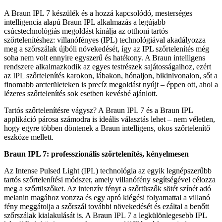
A Braun IPL 7 készülék és a hozzá kapcsolódó, mesterséges
intelligencia alapú Braun IPL alkalmazás a legújabb
csúcstechnológiás megoldást kínálja az otthoni tartós
szőrtelenítéshez: villanófényes (IPL) technológiával akadályozza
meg a szőrszálak újbóli növekedését, így az IPL szőrtelenítés még
soha nem volt ennyire egyszerű és hatékony. A Braun intelligens
rendszere alkalmazkodik az egyes testrészek sajátosságaihoz, ezért
az IPL szőrtelenítés karokon, lábakon, hónaljon, bikinivonalon, sőt a
finomabb arcterületeken is precíz megoldást nyújt – éppen ott, ahol a
lézeres szőrtelenítés sok esetben kevésbé ajánlott.
Tartós szőrtelenítésre vágysz? A Braun IPL 7 és a Braun IPL
applikáció párosa számodra is ideális választás lehet – nem véletlen,
hogy egyre többen döntenek a Braun intelligens, okos szőrtelenítő
eszköze mellett.
Braun IPL 7: professzionális szőrtelenítés, kényelmesen
Az Intense Pulsed Light (IPL) technológia az egyik legnépszerűbb
tartós szőrtelenítési módszer, amely villanófény segítségével célozza
meg a szőrtüszőket. Az intenzív fényt a szőrtüszők sötét színét adó
melanin magához vonzza és egy apró kiégési folyamattal a villanó
fény meggátolja a szőrszál további növekedését és ezáltal a benőtt
szőrszálak kialakulását is. A Braun IPL 7 a legkülönlegesebb IPL