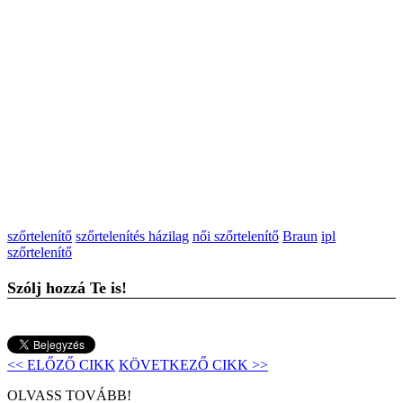
szőrtelenítő
szőrtelenítés házilag
női szőrtelenítő
Braun
ipl
szőrtelenítő
Szólj hozzá Te is!
<< ELŐZŐ CIKK
KÖVETKEZŐ CIKK >>
OLVASS TOVÁBB!