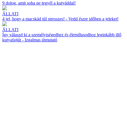
9 dolog, amit soha ne tegyél a kutyáddal!
ÁLLATI
4 jel, hogy a macskád túl stresszes! - Vedd észre időben a jeleket!
ÁLLATI
Így válaszd ki a személyiségedhez és életstílusodhoz leginkább illő
kutyafajtát - Izgalmas útmutató