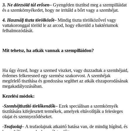
3. Ne dörzsöld túl erősen–
Gyengéden tisztítsd meg a szempilláidat
és a szemkörnyékedet, hogy ne irritáld a bőrt vagy a szemhéjat.
4. Használj tiszta törölközőt–
Mindig tiszta törölközővel vagy
vattakoronggal töröld le az arcod, hogy elkerüld a baktériumok
felhalmozódását.
Mit tehetsz, ha atkák vannak a szempilláidon?
Ha úgy érzed, hogy a szemed viszket, vagy duzzadtak a szemhéjaid,
érdemes felkeresned egy szemész szakorvost. A szemhéjak
megfelelő tisztítása és gondozása segíthet az atkák elszaporodásának
megakadályozásában.
Kezelési módok:
-Szemhéjtisztító törlőkendők–
Ezek speciálisan a szemkörnyék
tisztítására kifejlesztett termékek, amelyek eltávolítják a felesleges
olajat és szennyeződéseket.
-Teafaolaj–
A teafaolajnak atkairtó hatása van, de mindig hígítsd, és