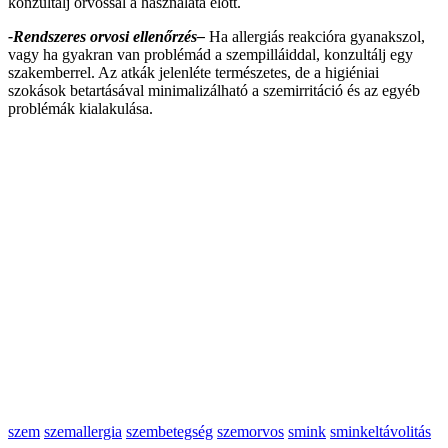
konzultálj orvossal a használata előtt.
-Rendszeres orvosi ellenőrzés–
Ha allergiás reakcióra gyanakszol,
vagy ha gyakran van problémád a szempilláiddal, konzultálj egy
szakemberrel. Az atkák jelenléte természetes, de a higiéniai
szokások betartásával minimalizálható a szemirritáció és az egyéb
problémák kialakulása.
szem
szemallergia
szembetegség
szemorvos
smink
sminkeltávolitás