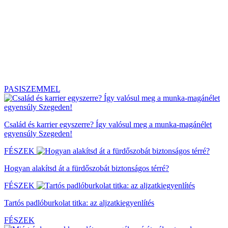
PASISZEMMEL
Család és karrier egyszerre? Így valósul meg a munka-magánélet
egyensúly Szegeden!
FÉSZEK
Hogyan alakítsd át a fürdőszobát biztonságos térré?
FÉSZEK
Tartós padlóburkolat titka: az aljzatkiegyenlítés
FÉSZEK