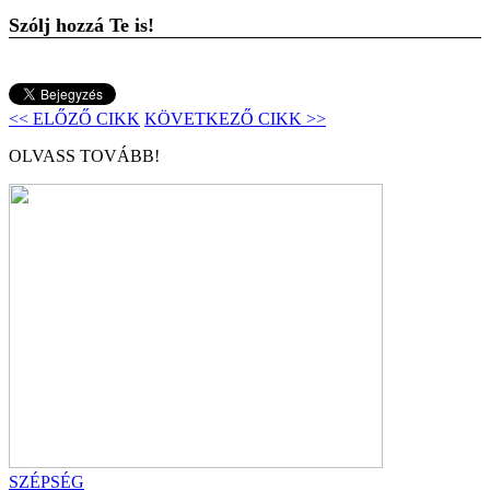
Szólj hozzá Te is!
<< ELŐZŐ CIKK
KÖVETKEZŐ CIKK >>
OLVASS TOVÁBB!
SZÉPSÉG