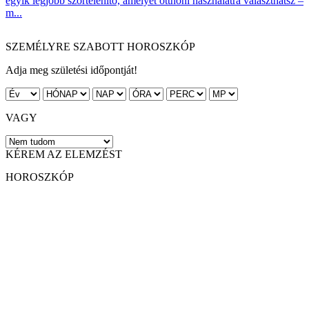
egyik legjobb szőrtelenítő, amelyet otthoni használatra választhatsz –
m...
SZEMÉLYRE SZABOTT HOROSZKÓP
Adja meg születési időpontját!
VAGY
KÉREM AZ ELEMZÉST
HOROSZKÓP