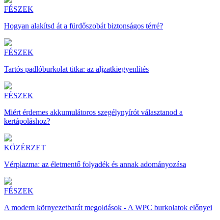
FÉSZEK
Hogyan alakítsd át a fürdőszobát biztonságos térré?
FÉSZEK
Tartós padlóburkolat titka: az aljzatkiegyenlítés
FÉSZEK
Miért érdemes akkumulátoros szegélynyírót választanod a
kertápoláshoz?
KÖZÉRZET
Vérplazma: az életmentő folyadék és annak adományozása
FÉSZEK
A modern környezetbarát megoldások - A WPC burkolatok előnyei