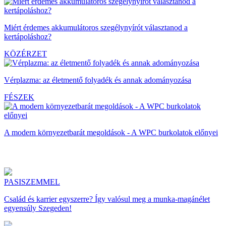
Miért érdemes akkumulátoros szegélynyírót választanod a
kertápoláshoz?
KÖZÉRZET
Vérplazma: az életmentő folyadék és annak adományozása
FÉSZEK
A modern környezetbarát megoldások - A WPC burkolatok előnyei
PASISZEMMEL
Család és karrier egyszerre? Így valósul meg a munka-magánélet
egyensúly Szegeden!