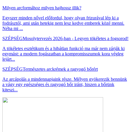
Milyen arcformához milyen hajhossz illik?
Egyszer minden nővel előfordul, hogy olyan frizurával lép ki a
fodrásztól, ami után hetekig nem lesz kedve emberek közé menni.
Néha mi ...
SZÉPSÉG
Mosolytervezés 2026-ban - Legyen tökéletes a fogsorod!
A tökéletes esztétikum és a hibátlan funkció ma már nem zárják ki
egymást: a modern fogászatban a kompromisszumok kora végleg
lejárt...
SZÉPSÉG
Természetes arckrémek a ragyogó bőrért
Az arcápolás a mindennapjaink része. Mélyen gyökerezik bennünk
a vágy egy egészséges és ragyogó bőr iránt, hiszen a bőrünk
kiteszi...