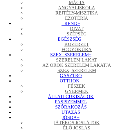
MÁGIA
ANGYALISKOLA
REJTÉLY-MISZTIKA
EZOTÉRIA
TREND
+
DIVAT
SZÉPSÉG
EGÉSZSÉG
+
KÖZÉRZET
FOGYÓKÚRA
SZEX, SZERELEM
+
SZERELEM LAKAT
AZ ÖRÖK SZERELEM LAKATJA
SZEX, SZERELEM
GASZTRO
OTTHON
+
FÉSZEK
GYERMEK
ÁLLATI CUKISÁGOK
PASISZEMMEL
SZÓRAKOZÁS
UTAZÁS
JÓSDA
+
JÁTÉKOS JÓSLÁTOK
ÉLŐ JÓSLÁS