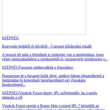
SZÉPSÉG
Ragyogás belülről és kívülről - 5 tavaszi bőrápolási rituálé
A hosszú tél után a bőrödnek is szüksége van a megújulásra, hogy
végre megszabaduljon a szürkeségtől és visszanyerje természetes v...
SZÉPSÉG
Farsangi színkavalkád a frizurádon
Hamarosan itt a farsangi bulik ideje, amikor bátran elengedheted a
fantáziádat és kimosható hajszínezőkkel egy éjszakára
átszínezheted...
SZÉPSÉG
Viszkok Fruzsi tippje: IPL szőrtelenítés, ha a tartós
simaság a cél
Viszkok Fruzsi szerint a Braun Skin i-expert IPL 7 készülék az