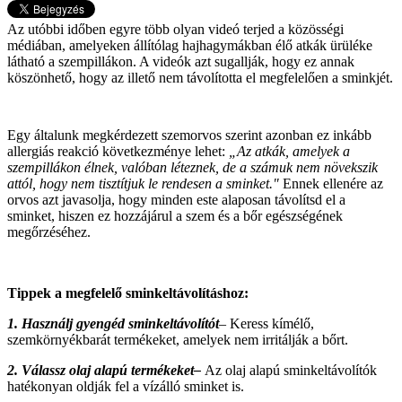
Az utóbbi időben egyre több olyan videó terjed a közösségi
médiában, amelyeken állítólag hajhagymákban élő atkák ürüléke
látható a szempillákon. A videók azt sugallják, hogy ez annak
köszönhető, hogy az illető nem távolította el megfelelően a sminkjét.
Egy általunk megkérdezett szemorvos szerint azonban ez inkább
allergiás reakció következménye lehet:
„Az atkák, amelyek a
szempillákon élnek, valóban léteznek, de a számuk nem növekszik
attól, hogy nem tisztítjuk le rendesen a sminket."
Ennek ellenére az
orvos azt javasolja, hogy minden este alaposan távolítsd el a
sminket, hiszen ez hozzájárul a szem és a bőr egészségének
megőrzéséhez.
Tippek a megfelelő sminkeltávolításhoz:
1. Használj gyengéd sminkeltávolítót
–
Keress kímélő,
szemkörnyékbarát termékeket, amelyek nem irritálják a bőrt.
2. Válassz olaj alapú termékeket–
Az olaj alapú sminkeltávolítók
hatékonyan oldják fel a vízálló sminket is.