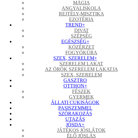
MÁGIA
ANGYALISKOLA
REJTÉLY-MISZTIKA
EZOTÉRIA
TREND
+
DIVAT
SZÉPSÉG
EGÉSZSÉG
+
KÖZÉRZET
FOGYÓKÚRA
SZEX, SZERELEM
+
SZERELEM LAKAT
AZ ÖRÖK SZERELEM LAKATJA
SZEX, SZERELEM
GASZTRO
OTTHON
+
FÉSZEK
GYERMEK
ÁLLATI CUKISÁGOK
PASISZEMMEL
SZÓRAKOZÁS
UTAZÁS
JÓSDA
+
JÁTÉKOS JÓSLÁTOK
ÉLŐ JÓSLÁS