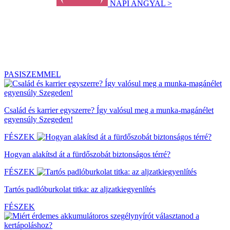
NAPI ANGYAL >
PASISZEMMEL
Család és karrier egyszerre? Így valósul meg a munka-magánélet
egyensúly Szegeden!
FÉSZEK
Hogyan alakítsd át a fürdőszobát biztonságos térré?
FÉSZEK
Tartós padlóburkolat titka: az aljzatkiegyenlítés
FÉSZEK