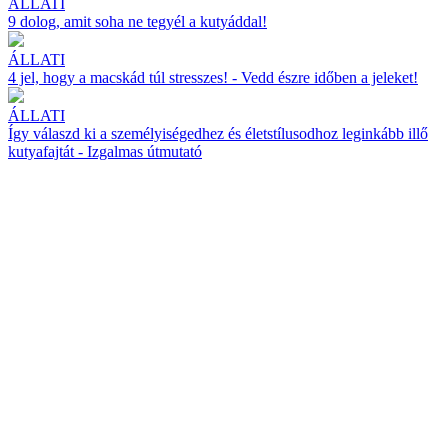
ÁLLATI
9 dolog, amit soha ne tegyél a kutyáddal!
ÁLLATI
4 jel, hogy a macskád túl stresszes! - Vedd észre időben a jeleket!
ÁLLATI
Így válaszd ki a személyiségedhez és életstílusodhoz leginkább illő
kutyafajtát - Izgalmas útmutató