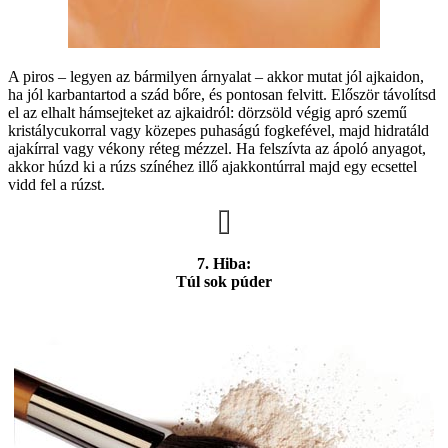
A piros – legyen az bármilyen árnyalat – akkor mutat jól ajkaidon,
ha jól karbantartod a szád bőre, és pontosan felvitt. Először távolítsd
el az elhalt hámsejteket az ajkaidról: dörzsöld végig apró szemű
kristálycukorral vagy közepes puhaságú fogkefével, majd hidratáld
ajakírral vagy vékony réteg mézzel. Ha felszívta az ápoló anyagot,
akkor húzd ki a rúzs színéhez illő ajakkontúrral majd egy ecsettel
vidd fel a rúzst.
7. Hiba:
Túl sok púder