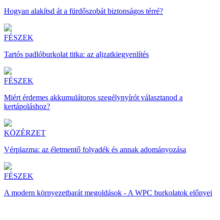
Hogyan alakítsd át a fürdőszobát biztonságos térré?
FÉSZEK
Tartós padlóburkolat titka: az aljzatkiegyenlítés
FÉSZEK
Miért érdemes akkumulátoros szegélynyírót választanod a
kertápoláshoz?
KÖZÉRZET
Vérplazma: az életmentő folyadék és annak adományozása
FÉSZEK
A modern környezetbarát megoldások - A WPC burkolatok előnyei