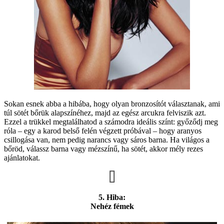
Sokan esnek abba a hibába, hogy olyan bronzosítót választanak, ami
túl sötét bőrük alapszínéhez, majd az egész arcukra felviszik azt.
Ezzel a trükkel megtalálhatod a számodra ideális színt: győződj meg
róla – egy a karod belső felén végzett próbával – hogy aranyos
csillogása van, nem pedig narancs vagy sáros barna. Ha világos a
bőröd, válassz barna vagy mézszínű, ha sötét, akkor mély rezes
ajánlatokat.
5. Hiba:
Nehéz fémek