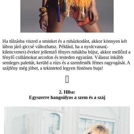
Ha túlzásba viszed a sminket és a ruházkodást, akkor könnyen két
lábon járó giccsé változhatsz. Például, ha a nyolcvanas(-
kilencvenes) évekre jellemző fényes ruhákba bújsz, akkor mellőzd a
fénylő csillámokat arcodon és testeden egyaránt. Válassz inkább
semleges palettát, kerüld a rúzs és a szemfesték fémes ragyogását. A
szájfény még jöhet, a tekinteted legyen füstösen buja!
2. Hiba:
Egyszerre hangsúlyos a szem és a száj