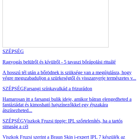
SZÉPSÉG
Ragyogás belülről és kívülről - 5 tavaszi bőrápolási rituálé
A hosszú tél után a bőrödnek is szüksége van a megújulásra, hogy
végre megszabaduljon a szürkeségtől és visszanyerje természetes v...
SZÉPSÉG
Farsangi színkavalkád a frizurádon
Hamarosan itt a farsangi bulik ideje, amikor bátran elengedheted a
fantáziádat és kimosható hajszínezőkkel egy éjszakára
átszínezheted...
SZÉPSÉG
Viszkok Fruzsi tippje: IPL szőrtelenítés, ha a tartós
simaság a cél
Viszkok Fruzsi szerint a Braun Skin i-expert IPL 7 készülék az