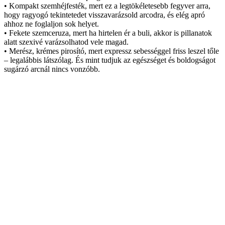
• Kompakt szemhéjfesték, mert ez a legtökéletesebb fegyver arra,
hogy ragyogó tekintetedet visszavarázsold arcodra, és elég apró
ahhoz ne foglaljon sok helyet.
• Fekete szemceruza, mert ha hirtelen ér a buli, akkor is pillanatok
alatt szexivé varázsolhatod vele magad.
• Merész, krémes pirosító, mert expressz sebességgel friss leszel tőle
– legalábbis látszólag. És mint tudjuk az egészséget és boldogságot
sugárzó arcnál nincs vonzóbb.