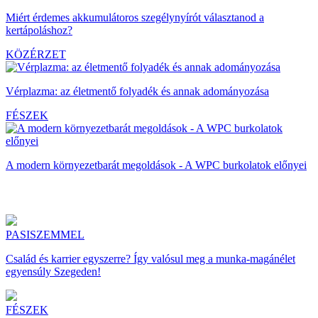
Miért érdemes akkumulátoros szegélynyírót választanod a
kertápoláshoz?
KÖZÉRZET
Vérplazma: az életmentő folyadék és annak adományozása
FÉSZEK
A modern környezetbarát megoldások - A WPC burkolatok előnyei
PASISZEMMEL
Család és karrier egyszerre? Így valósul meg a munka-magánélet
egyensúly Szegeden!
FÉSZEK