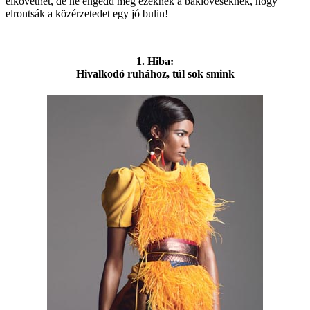
elkövethet, de ne engedd meg ezeknek a baklövéseknek, hogy
elrontsák a közérzetedet egy jó bulin!
1. Hiba:
Hivalkodó ruhához, túl sok smink