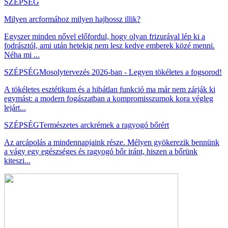
SZÉPSÉG
Milyen arcformához milyen hajhossz illik?
Egyszer minden nővel előfordul, hogy olyan frizurával lép ki a
fodrásztól, ami után hetekig nem lesz kedve emberek közé menni.
Néha mi ...
SZÉPSÉG
Mosolytervezés 2026-ban - Legyen tökéletes a fogsorod!
A tökéletes esztétikum és a hibátlan funkció ma már nem zárják ki
egymást: a modern fogászatban a kompromisszumok kora végleg
lejárt...
SZÉPSÉG
Természetes arckrémek a ragyogó bőrért
Az arcápolás a mindennapjaink része. Mélyen gyökerezik bennünk
a vágy egy egészséges és ragyogó bőr iránt, hiszen a bőrünk
kiteszi...