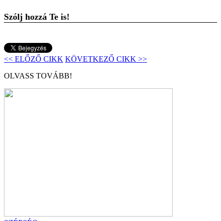
Szólj hozzá Te is!
<< ELŐZŐ CIKK
KÖVETKEZŐ CIKK >>
OLVASS TOVÁBB!