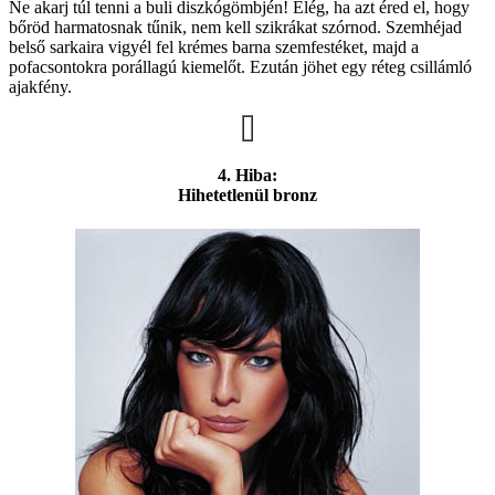
Ne akarj túl tenni a buli diszkógömbjén! Elég, ha azt éred el, hogy
bőröd harmatosnak tűnik, nem kell szikrákat szórnod. Szemhéjad
belső sarkaira vigyél fel krémes barna szemfestéket, majd a
pofacsontokra porállagú kiemelőt. Ezután jöhet egy réteg csillámló
ajakfény.
4. Hiba:
Hihetetlenül bronz