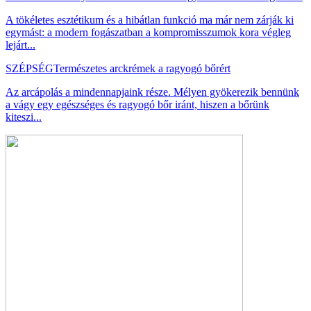
A tökéletes esztétikum és a hibátlan funkció ma már nem zárják ki
egymást: a modern fogászatban a kompromisszumok kora végleg
lejárt...
SZÉPSÉG
Természetes arckrémek a ragyogó bőrért
Az arcápolás a mindennapjaink része. Mélyen gyökerezik bennünk
a vágy egy egészséges és ragyogó bőr iránt, hiszen a bőrünk
kiteszi...