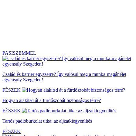
PASISZEMMEL
Család és karrier egyszerre? Így valósul meg a munka-magánélet
egyensúly Szegeden!
FÉSZEK
Hogyan alakítsd át a fürdőszobát biztonságos térré?
FÉSZEK
Tartós padlóburkolat titka: az aljzatkiegyenlítés
FÉSZEK