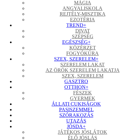
MÁGIA
ANGYALISKOLA
REJTÉLY-MISZTIKA
EZOTÉRIA
TREND
+
DIVAT
SZÉPSÉG
EGÉSZSÉG
+
KÖZÉRZET
FOGYÓKÚRA
SZEX, SZERELEM
+
SZERELEM LAKAT
AZ ÖRÖK SZERELEM LAKATJA
SZEX, SZERELEM
GASZTRO
OTTHON
+
FÉSZEK
GYERMEK
ÁLLATI CUKISÁGOK
PASISZEMMEL
SZÓRAKOZÁS
UTAZÁS
JÓSDA
+
JÁTÉKOS JÓSLÁTOK
ÉLŐ JÓSLÁS