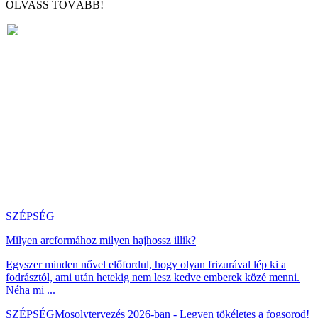
OLVASS TOVÁBB!
SZÉPSÉG
Milyen arcformához milyen hajhossz illik?
Egyszer minden nővel előfordul, hogy olyan frizurával lép ki a
fodrásztól, ami után hetekig nem lesz kedve emberek közé menni.
Néha mi ...
SZÉPSÉG
Mosolytervezés 2026-ban - Legyen tökéletes a fogsorod!