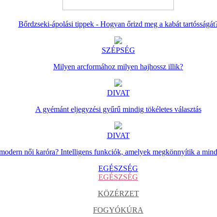
Bőrdzseki-ápolási tippek - Hogyan őrizd meg a kabát tartósságát
SZÉPSÉG
Milyen arcformához milyen hajhossz illik?
DIVAT
A gyémánt eljegyzési gyűrű mindig tökéletes választás
DIVAT
 modern női karóra? Intelligens funkciók, amelyek megkönnyítik a min
EGÉSZSÉG
EGÉSZSÉG
KÖZÉRZET
FOGYÓKÚRA