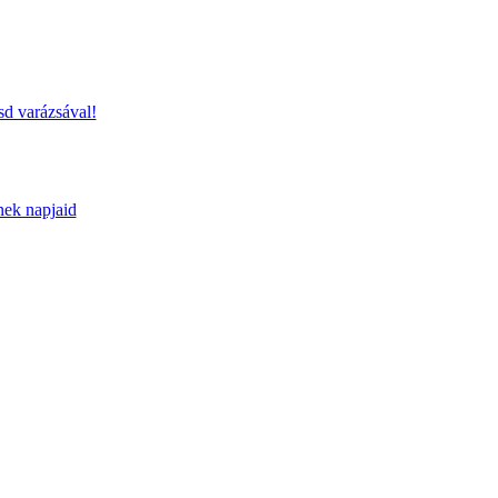
sd varázsával!
nek napjaid