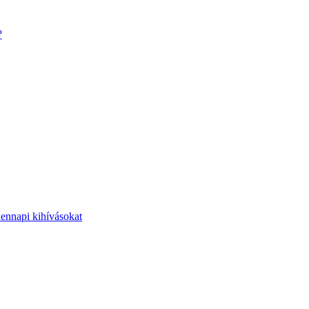
?
dennapi kihívásokat