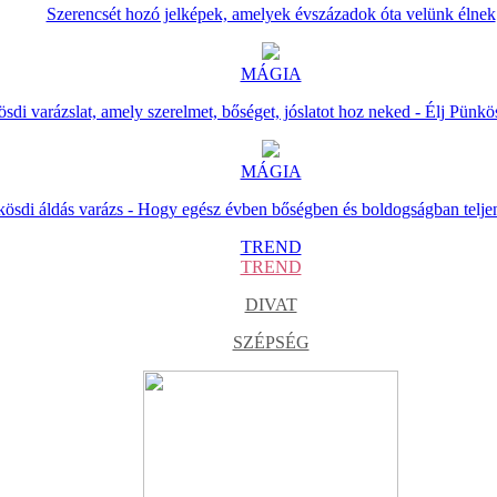
Szerencsét hozó jelképek, amelyek évszázadok óta velünk élnek
MÁGIA
sdi varázslat, amely szerelmet, bőséget, jóslatot hoz neked - Élj Pünkö
MÁGIA
ösdi áldás varázs - Hogy egész évben bőségben és boldogságban telje
TREND
TREND
DIVAT
SZÉPSÉG