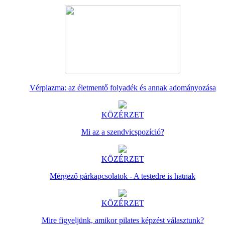
Vérplazma: az életmentő folyadék és annak adományozása
KÖZÉRZET
Mi az a szendvicspozíció?
KÖZÉRZET
Mérgező párkapcsolatok - A testedre is hatnak
KÖZÉRZET
Mire figyeljünk, amikor pilates képzést választunk?