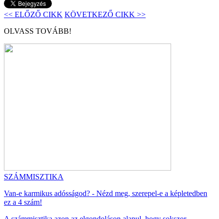
<< ELŐZŐ CIKK
KÖVETKEZŐ CIKK >>
OLVASS TOVÁBB!
SZÁMMISZTIKA
Van-e karmikus adósságod? - Nézd meg, szerepel-e a képletedben
ez a 4 szám!
A számmisztika azon az elgondoláson alapul, hogy sokszor