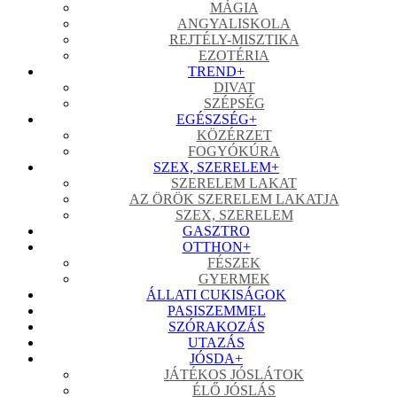
MÁGIA
ANGYALISKOLA
REJTÉLY-MISZTIKA
EZOTÉRIA
TREND
+
DIVAT
SZÉPSÉG
EGÉSZSÉG
+
KÖZÉRZET
FOGYÓKÚRA
SZEX, SZERELEM
+
SZERELEM LAKAT
AZ ÖRÖK SZERELEM LAKATJA
SZEX, SZERELEM
GASZTRO
OTTHON
+
FÉSZEK
GYERMEK
ÁLLATI CUKISÁGOK
PASISZEMMEL
SZÓRAKOZÁS
UTAZÁS
JÓSDA
+
JÁTÉKOS JÓSLÁTOK
ÉLŐ JÓSLÁS