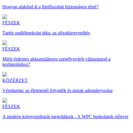
Hogyan alakítsd át a fürdőszobát biztonságos térré?
FÉSZEK
Tartós padlóburkolat titka: az aljzatkiegyenlítés
FÉSZEK
Miért érdemes akkumulátoros szegélynyírót választanod a
kertápoláshoz?
KÖZÉRZET
Vérplazma: az életmentő folyadék és annak adományozása
FÉSZEK
A modern környezetbarát megoldások - A WPC burkolatok előnyei