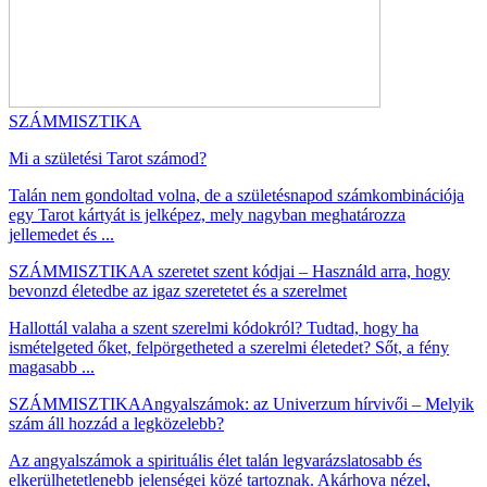
SZÁMMISZTIKA
Mi a születési Tarot számod?
Talán nem gondoltad volna, de a születésnapod számkombinációja
egy Tarot kártyát is jelképez, mely nagyban meghatározza
jellemedet és ...
SZÁMMISZTIKA
A szeretet szent kódjai – Használd arra, hogy
bevonzd életedbe az igaz szeretetet és a szerelmet
Hallottál valaha a szent szerelmi kódokról? Tudtad, hogy ha
ismételgeted őket, felpörgetheted a szerelmi életedet? Sőt, a fény
magasabb ...
SZÁMMISZTIKA
Angyalszámok: az Univerzum hírvivői – Melyik
szám áll hozzád a legközelebb?
Az angyalszámok a spirituális élet talán legvarázslatosabb és
elkerülhetetlenebb jelenségei közé tartoznak. Akárhova nézel,