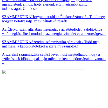
újjászületünk ahhoz, hogy elérjünk egy magasabb szintű
tudatosságot. Utunk sor...
SZÁMMISZTIKA
Hogyan hat rád az Életkor Számod? - Tudd meg,
hogyan befolyásolja az év hátralévő részét!
Az Életkor szám általában megmutatja az attitűdödet, a dolgokhoz
való megközelítési módodat, az energia szintedet és a biztonságérz...
SZÁMMISZTIKA
Szerelmi számmisztika pároknak - Tudd meg,
mit mesél a kapcsolatotokról a szerelmi számotok!
A szerelmi számmisztika segítségével most megtudhatod, hogy a
születésetek időpontja alapján milyen rejtett tulajdonságaitok vannak
– ...