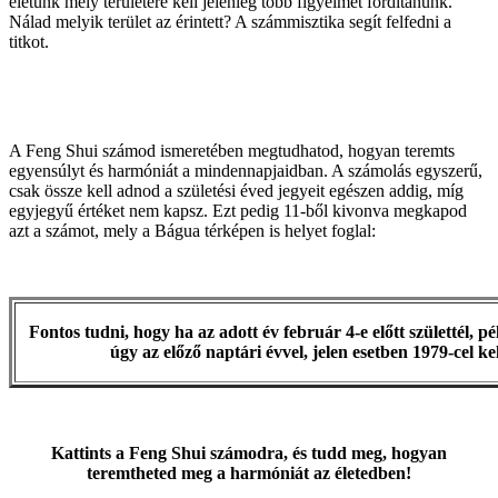
életünk mely területére kell jelenleg több figyelmet fordítanunk.
Nálad melyik terület az érintett? A számmisztika segít felfedni a
titkot.
A Feng Shui számod ismeretében megtudhatod, hogyan teremts
egyensúlyt és harmóniát a mindennapjaidban. A számolás egyszerű,
csak össze kell adnod a születési éved jegyeit egészen addig, míg
egyjegyű értéket nem kapsz. Ezt pedig 11-ből kivonva megkapod
azt a számot, mely a Bágua térképen is helyet foglal:
Fontos tudni, hogy ha az adott év február 4-e előtt születtél, p
úgy az előző naptári évvel, jelen esetben 1979-cel k
Kattints a Feng Shui számodra, és tudd meg, hogyan
teremtheted meg a harmóniát az életedben!