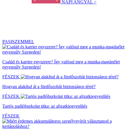
NAPI ANGYAL >
PASISZEMMEL
Család és karrier egyszerre? Így valósul meg a munka-magánélet
egyensúly Szegeden!
FÉSZEK
Hogyan alakítsd át a fürdőszobát biztonságos térré?
FÉSZEK
Tartós padlóburkolat titka: az aljzatkiegyenlítés
FÉSZEK