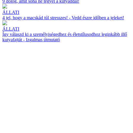
9 dolog, amit soha ne tegyél a kutyáddal!
ÁLLATI
4 jel, hogy a macskád túl stresszes! - Vedd észre időben a jeleket!
ÁLLATI
Így válaszd ki a személyiségedhez és életstílusodhoz leginkább illő
kutyafajtát - Izgalmas útmutató