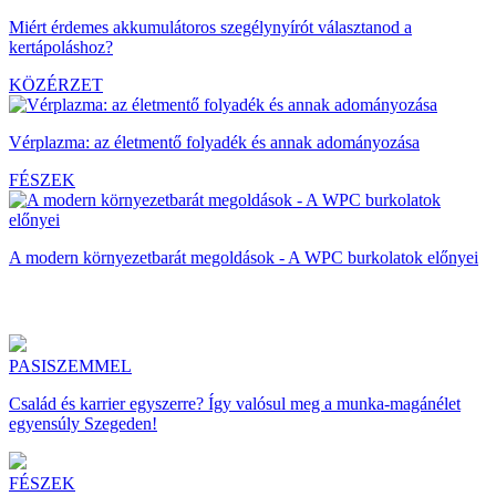
Miért érdemes akkumulátoros szegélynyírót választanod a
kertápoláshoz?
KÖZÉRZET
Vérplazma: az életmentő folyadék és annak adományozása
FÉSZEK
A modern környezetbarát megoldások - A WPC burkolatok előnyei
PASISZEMMEL
Család és karrier egyszerre? Így valósul meg a munka-magánélet
egyensúly Szegeden!
FÉSZEK