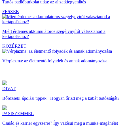
Tartós padlóburkolat titka: az aljzatkiegyenlítés
FÉSZEK
Miért érdemes akkumulátoros szegélynyírót választanod a
kertápoláshoz?
KÖZÉRZET
Vérplazma: az életmentő folyadék és annak adományozása
DIVAT
Bőrdzseki-ápolási tippek - Hogyan őrizd meg a kabát tartósságát?
PASISZEMMEL
Család és karrier egyszerre? Így valósul meg a munka-magánélet