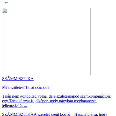
– ...
SZÁMMISZTIKA
Mi a születési Tarot számod?
Talán nem gondoltad volna, de a születésnapod számkombinációja
egy Tarot kártyát is jelképez, mely nagyban meghatározza
jellemedet és ...
SZÁMMISZTIKA
A szeretet szent kódjai – Használd arra, hogy