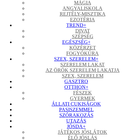
MÁGIA
ANGYALISKOLA
REJTÉLY-MISZTIKA
EZOTÉRIA
TREND
+
DIVAT
SZÉPSÉG
EGÉSZSÉG
+
KÖZÉRZET
FOGYÓKÚRA
SZEX, SZERELEM
+
SZERELEM LAKAT
AZ ÖRÖK SZERELEM LAKATJA
SZEX, SZERELEM
GASZTRO
OTTHON
+
FÉSZEK
GYERMEK
ÁLLATI CUKISÁGOK
PASISZEMMEL
SZÓRAKOZÁS
UTAZÁS
JÓSDA
+
JÁTÉKOS JÓSLÁTOK
ÉLŐ JÓSLÁS