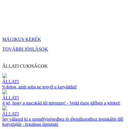
MÁGIKUS KERÉK
TOVÁBBI JÓSLÁSOK
ÁLLATI CUKISÁGOK
ÁLLATI
9 dolog, amit soha ne tegyél a kutyáddal!
ÁLLATI
4 jel, hogy a macskád túl stresszes! - Vedd észre időben a jeleket!
ÁLLATI
Így válaszd ki a személyiségedhez és életstílusodhoz leginkább illő
kutyafajtát - Izgalmas útmutató