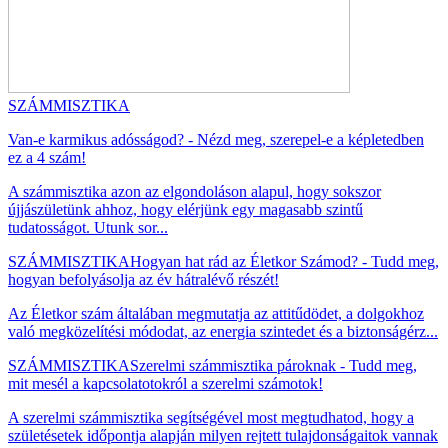
SZÁMMISZTIKA
Van-e karmikus adósságod? - Nézd meg, szerepel-e a képletedben
ez a 4 szám!
A számmisztika azon az elgondoláson alapul, hogy sokszor
újjászületünk ahhoz, hogy elérjünk egy magasabb szintű
tudatosságot. Utunk sor...
SZÁMMISZTIKA
Hogyan hat rád az Életkor Számod? - Tudd meg,
hogyan befolyásolja az év hátralévő részét!
Az Életkor szám általában megmutatja az attitűdödet, a dolgokhoz
való megközelítési módodat, az energia szintedet és a biztonságérz...
SZÁMMISZTIKA
Szerelmi számmisztika pároknak - Tudd meg,
mit mesél a kapcsolatotokról a szerelmi számotok!
A szerelmi számmisztika segítségével most megtudhatod, hogy a
születésetek időpontja alapján milyen rejtett tulajdonságaitok vannak