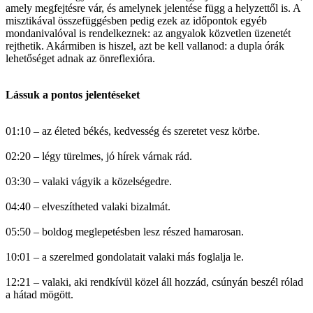
amely megfejtésre vár, és amelynek jelentése függ a helyzettől is. A
misztikával összefüggésben pedig ezek az időpontok egyéb
mondanivalóval is rendelkeznek: az angyalok közvetlen üzenetét
rejthetik. Akármiben is hiszel, azt be kell vallanod: a dupla órák
lehetőséget adnak az önreflexióra.
Lássuk a pontos jelentéseket
01:10 – az életed békés, kedvesség és szeretet vesz körbe.
02:20 – légy türelmes, jó hírek várnak rád.
03:30 – valaki vágyik a közelségedre.
04:40 – elveszítheted valaki bizalmát.
05:50 – boldog meglepetésben lesz részed hamarosan.
10:01 – a szerelmed gondolatait valaki más foglalja le.
12:21 – valaki, aki rendkívül közel áll hozzád, csúnyán beszél rólad
a hátad mögött.