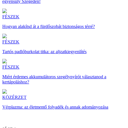
egyensúly Szegeden!
FÉSZEK
Hogyan alakítsd át a fürdőszobát biztonságos térré?
FÉSZEK
Tartós padlóburkolat titka: az aljzatkiegyenlítés
FÉSZEK
Miért érdemes akkumulátoros szegélynyírót választanod a
kertápoláshoz?
KÖZÉRZET
Vérplazma: az életmentő folyadék és annak adományozása