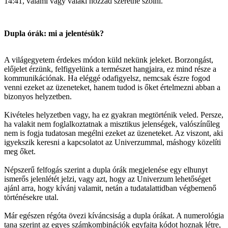
14:41, valami vagy valaki hozzád szeretne szólni.
Dupla órák: mi a jelentésük?
A világegyetem érdekes módon küld nekünk jeleket. Borzongást,
előjelet érzünk, felfigyelünk a természet hangjaira, ez mind része a
kommunikációnak. Ha eléggé odafigyelsz, nemcsak észre fogod
venni ezeket az üzeneteket, hanem tudod is őket értelmezni abban a
bizonyos helyzetben.
Kivételes helyzetben vagy, ha ez gyakran megtörténik veled. Persze,
ha valakit nem foglalkoztatnak a misztikus jelenségek, valószínűleg
nem is fogja tudatosan megélni ezeket az üzeneteket. Az viszont, aki
igyekszik keresni a kapcsolatot az Univerzummal, máshogy közelíti
meg őket.
Népszerű felfogás szerint a dupla órák megjelenése egy elhunyt
ismerős jelenlétét jelzi, vagy azt, hogy az Univerzum lehetőséget
ajánl arra, hogy kívánj valamit, netán a tudatalattidban végbemenő
történésekre utal.
Már egészen régóta övezi kíváncsiság a dupla órákat. A numerológia
tana szerint az egyes számkombinációk egyfajta kódot hoznak létre,