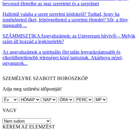
bevonzd életedbe az igaz szeretetet és a szerelmet
Hallottál valaha a szent szerelmi kódokról? Tudtad, hogy ha
ismételgeted őket, felpörgetheted a szerelmi életedet? Sőt, a fény
magasabb ...
SZÁMMISZTIKA
Angyalszámok: az Univerzum hírvivői – Melyik
szám áll hozzád a legközelebb?
Az angyalszámok a spirituális élet talán legvarázslatosabb és
elkerülhetetlenebb jelenségei közé tartoznak. Akárhova nézel,
ugyanazok...
SZEMÉLYRE SZABOTT HOROSZKÓP
Adja meg születési időpontját!
VAGY
KÉREM AZ ELEMZÉST