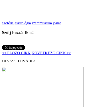
ezotéria
asztrológia
számmisztika
jóslat
Szólj hozzá Te is!
<< ELŐZŐ CIKK
KÖVETKEZŐ CIKK >>
OLVASS TOVÁBB!