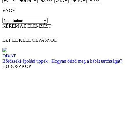
VAGY
KÉREM AZ ELEMZÉST
EZT EL KELL OLVASNOD
DIVAT
Bőrdzseki-ápolási tippek - Hogyan őrizd meg a kabát tartósságát?
HOROSZKÓP