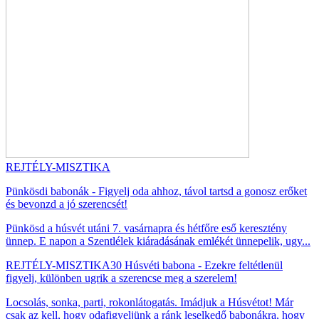
REJTÉLY-MISZTIKA
Pünkösdi babonák - Figyelj oda ahhoz, távol tartsd a gonosz erőket
és bevonzd a jó szerencsét!
Pünkösd a húsvét utáni 7. vasárnapra és hétfőre eső keresztény
ünnep. E napon a Szentlélek kiáradásának emlékét ünnepelik, ugy...
REJTÉLY-MISZTIKA
30 Húsvéti babona - Ezekre feltétlenül
figyelj, különben ugrik a szerencse meg a szerelem!
Locsolás, sonka, parti, rokonlátogatás. Imádjuk a Húsvétot! Már
csak az kell, hogy odafigyeljünk a ránk leselkedő babonákra, hogy