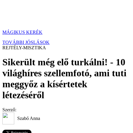
MÁGIKUS KERÉK
TOVÁBBI JÓSLÁSOK
REJTÉLY-MISZTIKA
Sikerült még elő turkálni! - 10
világhíres szellemfotó, ami tuti
meggyőz a kísértetek
létezéséről
Szerző:
Szabó Anna