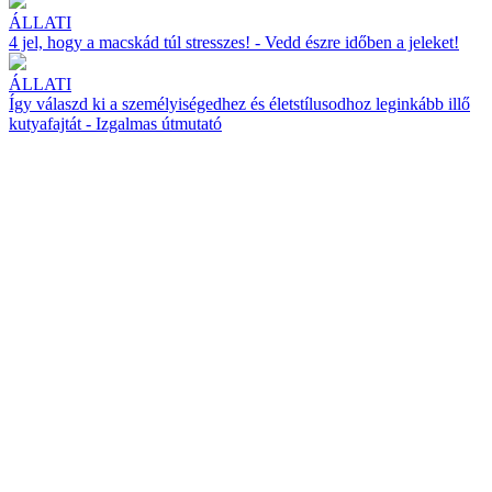
ÁLLATI
4 jel, hogy a macskád túl stresszes! - Vedd észre időben a jeleket!
ÁLLATI
Így válaszd ki a személyiségedhez és életstílusodhoz leginkább illő
kutyafajtát - Izgalmas útmutató