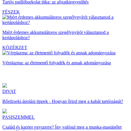
Tartós padlóburkolat titka: az aljzatkiegyenlítés
FÉSZEK
Miért érdemes akkumulátoros szegélynyírót választanod a
kertápoláshoz?
KÖZÉRZET
Vérplazma: az életmentő folyadék és annak adományozása
DIVAT
Bőrdzseki-ápolási tippek - Hogyan őrizd meg a kabát tartósságát?
PASISZEMMEL
Család és karrier egyszerre? Így valósul meg a munka-magánélet