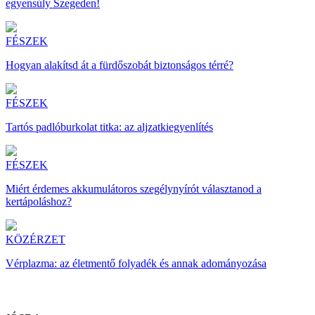
egyensúly Szegeden!
FÉSZEK
Hogyan alakítsd át a fürdőszobát biztonságos térré?
FÉSZEK
Tartós padlóburkolat titka: az aljzatkiegyenlítés
FÉSZEK
Miért érdemes akkumulátoros szegélynyírót választanod a
kertápoláshoz?
KÖZÉRZET
Vérplazma: az életmentő folyadék és annak adományozása