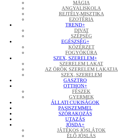
MÁGIA
ANGYALISKOLA
REJTÉLY-MISZTIKA
EZOTÉRIA
TREND
+
DIVAT
SZÉPSÉG
EGÉSZSÉG
+
KÖZÉRZET
FOGYÓKÚRA
SZEX, SZERELEM
+
SZERELEM LAKAT
AZ ÖRÖK SZERELEM LAKATJA
SZEX, SZERELEM
GASZTRO
OTTHON
+
FÉSZEK
GYERMEK
ÁLLATI CUKISÁGOK
PASISZEMMEL
SZÓRAKOZÁS
UTAZÁS
JÓSDA
+
JÁTÉKOS JÓSLÁTOK
ÉLŐ JÓSLÁS