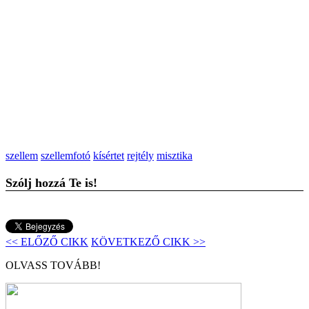
szellem
szellemfotó
kísértet
rejtély
misztika
Szólj hozzá Te is!
<< ELŐZŐ CIKK
KÖVETKEZŐ CIKK >>
OLVASS TOVÁBB!