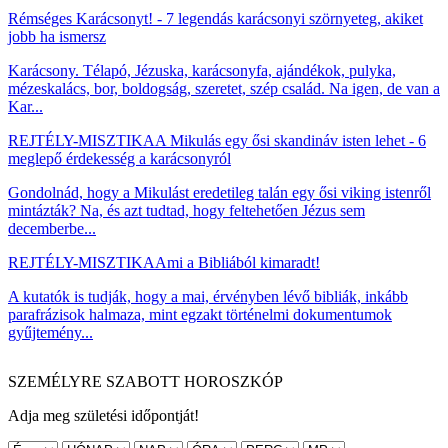
Rémséges Karácsonyt! - 7 legendás karácsonyi szörnyeteg, akiket
jobb ha ismersz
Karácsony. Télapó, Jézuska, karácsonyfa, ajándékok, pulyka,
mézeskalács, bor, boldogság, szeretet, szép család. Na igen, de van a
Kar...
REJTÉLY-MISZTIKA
A Mikulás egy ősi skandináv isten lehet - 6
meglepő érdekesség a karácsonyról
Gondolnád, hogy a Mikulást eredetileg talán egy ősi viking istenről
mintázták? Na, és azt tudtad, hogy feltehetően Jézus sem
decemberbe...
REJTÉLY-MISZTIKA
Ami a Bibliából kimaradt!
A kutatók is tudják, hogy a mai, érvényben lévő bibliák, inkább
parafrázisok halmaza, mint egzakt történelmi dokumentumok
gyűjtemény...
SZEMÉLYRE SZABOTT HOROSZKÓP
Adja meg születési időpontját!