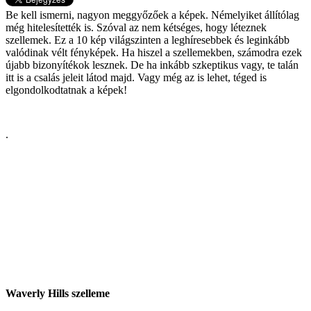
Be kell ismerni, nagyon meggyőzőek a képek. Némelyiket állítólag
még hitelesítették is. Szóval az nem kétséges, hogy léteznek
szellemek. Ez a 10 kép világszinten a leghíresebbek és leginkább
valódinak vélt fényképek. Ha hiszel a szellemekben, számodra ezek
újabb bizonyítékok lesznek. De ha inkább szkeptikus vagy, te talán
itt is a csalás jeleit látod majd. Vagy még az is lehet, téged is
elgondolkodtatnak a képek!
.
Waverly Hills szelleme