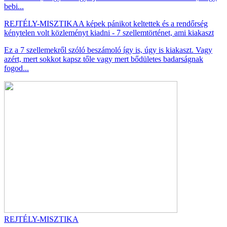
bebi...
REJTÉLY-MISZTIKA
A képek pánikot keltettek és a rendőrség
kénytelen volt közleményt kiadni - 7 szellemtörténet, ami kiakaszt
Ez a 7 szellemekről szóló beszámoló így is, úgy is kiakaszt. Vagy
azért, mert sokkot kapsz tőle vagy mert bődületes badarságnak
fogod...
REJTÉLY-MISZTIKA