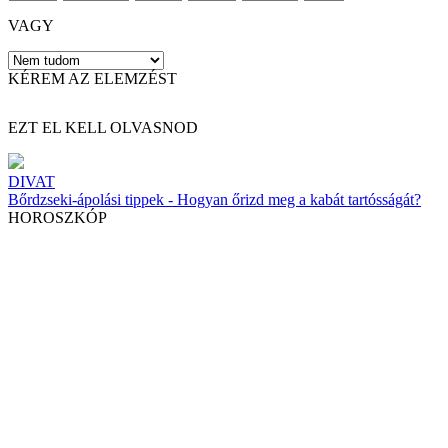
VAGY
KÉREM AZ ELEMZÉST
EZT EL KELL OLVASNOD
DIVAT
Bőrdzseki-ápolási tippek - Hogyan őrizd meg a kabát tartósságát?
HOROSZKÓP