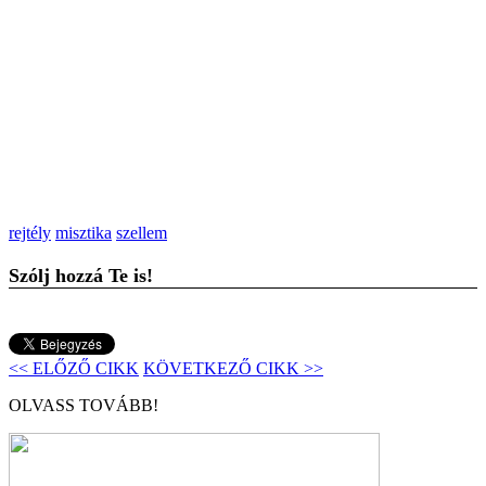
rejtély
misztika
szellem
Szólj hozzá Te is!
<< ELŐZŐ CIKK
KÖVETKEZŐ CIKK >>
OLVASS TOVÁBB!