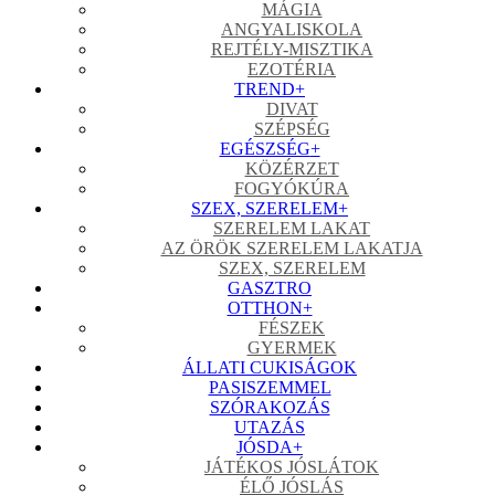
MÁGIA
ANGYALISKOLA
REJTÉLY-MISZTIKA
EZOTÉRIA
TREND
+
DIVAT
SZÉPSÉG
EGÉSZSÉG
+
KÖZÉRZET
FOGYÓKÚRA
SZEX, SZERELEM
+
SZERELEM LAKAT
AZ ÖRÖK SZERELEM LAKATJA
SZEX, SZERELEM
GASZTRO
OTTHON
+
FÉSZEK
GYERMEK
ÁLLATI CUKISÁGOK
PASISZEMMEL
SZÓRAKOZÁS
UTAZÁS
JÓSDA
+
JÁTÉKOS JÓSLÁTOK
ÉLŐ JÓSLÁS