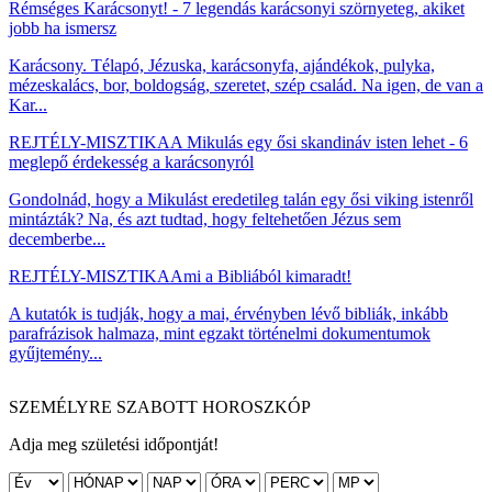
Rémséges Karácsonyt! - 7 legendás karácsonyi szörnyeteg, akiket
jobb ha ismersz
Karácsony. Télapó, Jézuska, karácsonyfa, ajándékok, pulyka,
mézeskalács, bor, boldogság, szeretet, szép család. Na igen, de van a
Kar...
REJTÉLY-MISZTIKA
A Mikulás egy ősi skandináv isten lehet - 6
meglepő érdekesség a karácsonyról
Gondolnád, hogy a Mikulást eredetileg talán egy ősi viking istenről
mintázták? Na, és azt tudtad, hogy feltehetően Jézus sem
decemberbe...
REJTÉLY-MISZTIKA
Ami a Bibliából kimaradt!
A kutatók is tudják, hogy a mai, érvényben lévő bibliák, inkább
parafrázisok halmaza, mint egzakt történelmi dokumentumok
gyűjtemény...
SZEMÉLYRE SZABOTT HOROSZKÓP
Adja meg születési időpontját!