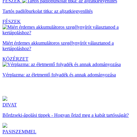
FÉSZEK
Tartós padlóburkolat titka: az aljzatkiegyenlítés
FÉSZEK
Miért érdemes akkumulátoros szegélynyírót választanod a
kertápoláshoz?
KÖZÉRZET
Vérplazma: az életmentő folyadék és annak adományozása
DIVAT
Bőrdzseki-ápolási tippek - Hogyan őrizd meg a kabát tartósságát?
PASISZEMMEL