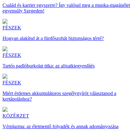
Család és karrier egyszerre? Így valósul meg a munka-magánélet
egyensúly Szegeden!
FÉSZEK
Hogyan alakítsd át a fürdőszobát biztonságos térré?
FÉSZEK
Tartós padlóburkolat titka: az aljzatkiegyenlítés
FÉSZEK
Miért érdemes akkumulátoros szegélynyírót választanod a
kertápoláshoz?
KÖZÉRZET
Vérplazma: az életmentő folyadék és annak adományozása