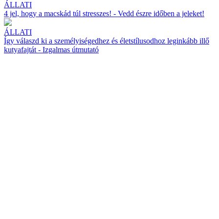
ÁLLATI
4 jel, hogy a macskád túl stresszes! - Vedd észre időben a jeleket!
ÁLLATI
Így válaszd ki a személyiségedhez és életstílusodhoz leginkább illő
kutyafajtát - Izgalmas útmutató