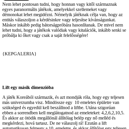
Nem lehet pontosan tudni, hogy honnan vagy kitől származnak
egyes paranormális játékok, amelyekkel szellemeket vagy
démonokat lehet megidézni. Némelyik játéknak célja van, hogy az
entitás válaszoljon a kérdésinkre vagy teljesítse kívánságunkat.
Máskor inkább pedig bátorságpróbára hasonlítanak. De mivel nem
lehet tudni, hogy a játékok valódiak vagy kitalációk, inkább senki se
próbálja ki őket vagy csak a saját felelősségére!
{KEPGALERIA}
Lift egy másik dimenzióba
A játék Koreából származik, és azt mondják róla, hogy egy teljesen
más univerzumba visz. Mindössze egy 10 emeletes épületre van
szükséged és egyedül kell beszállnod a liftbe. Utána szigorúan
ebben a sorrendben kell meglátogatnod az emeleteket: 4,2,6,2,10,5.
És akkor az ötödik megállónál állítólag belép egy nő melléd és
megkérdezi, hová tartasz. De ne válaszolj rá! Ezután a lift
automatikusan felmegy a 10. emeletre, és akkor állítólag egy teljesen