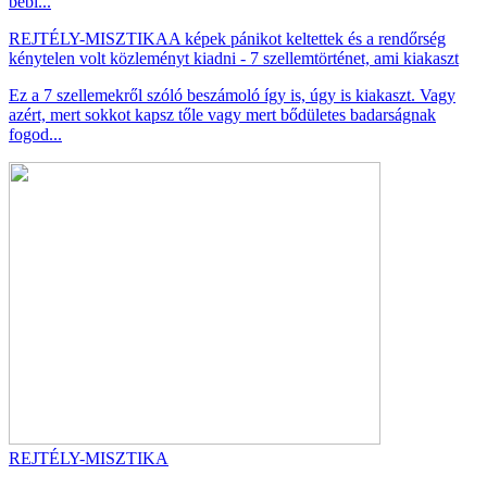
bebi...
REJTÉLY-MISZTIKA
A képek pánikot keltettek és a rendőrség
kénytelen volt közleményt kiadni - 7 szellemtörténet, ami kiakaszt
Ez a 7 szellemekről szóló beszámoló így is, úgy is kiakaszt. Vagy
azért, mert sokkot kapsz tőle vagy mert bődületes badarságnak
fogod...
REJTÉLY-MISZTIKA