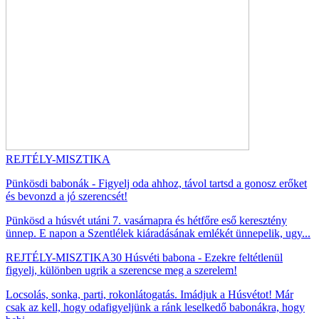
REJTÉLY-MISZTIKA
Pünkösdi babonák - Figyelj oda ahhoz, távol tartsd a gonosz erőket
és bevonzd a jó szerencsét!
Pünkösd a húsvét utáni 7. vasárnapra és hétfőre eső keresztény
ünnep. E napon a Szentlélek kiáradásának emlékét ünnepelik, ugy...
REJTÉLY-MISZTIKA
30 Húsvéti babona - Ezekre feltétlenül
figyelj, különben ugrik a szerencse meg a szerelem!
Locsolás, sonka, parti, rokonlátogatás. Imádjuk a Húsvétot! Már
csak az kell, hogy odafigyeljünk a ránk leselkedő babonákra, hogy