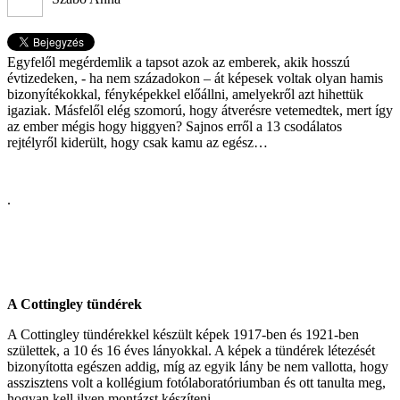
Egyfelől megérdemlik a tapsot azok az emberek, akik hosszú
évtizedeken, - ha nem századokon – át képesek voltak olyan hamis
bizonyítékokkal, fényképekkel előállni, amelyekről azt hihettük
igaziak. Másfelől elég szomorú, hogy átverésre vetemedtek, mert így
az ember mégis hogy higgyen? Sajnos erről a 13 csodálatos
rejtélyről kiderült, hogy csak kamu az egész…
.
A Cottingley tündérek
A Cottingley tündérekkel készült képek 1917-ben és 1921-ben
születtek, a 10 és 16 éves lányokkal. A képek a tündérek létezését
bizonyította egészen addig, míg az egyik lány be nem vallotta, hogy
asszisztens volt a kollégium fotólaboratóriumban és ott tanulta meg,
hogyan kell ilyen montázst készíteni.