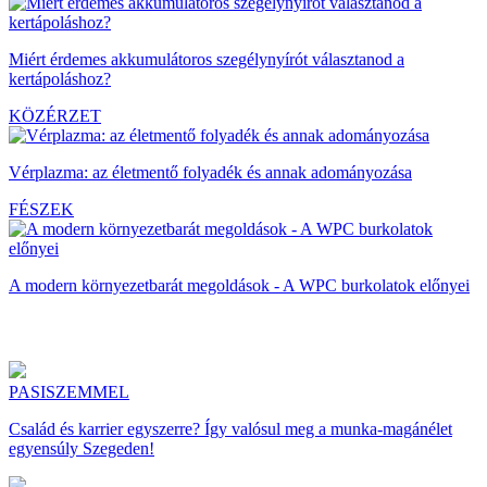
Miért érdemes akkumulátoros szegélynyírót választanod a
kertápoláshoz?
KÖZÉRZET
Vérplazma: az életmentő folyadék és annak adományozása
FÉSZEK
A modern környezetbarát megoldások - A WPC burkolatok előnyei
PASISZEMMEL
Család és karrier egyszerre? Így valósul meg a munka-magánélet
egyensúly Szegeden!