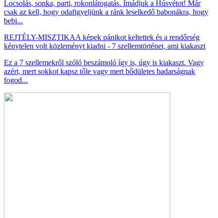
Locsolás, sonka, parti, rokonlátogatás. Imádjuk a Húsvétot! Már
csak az kell, hogy odafigyeljünk a ránk leselkedő babonákra, hogy
bebi...
REJTÉLY-MISZTIKA
A képek pánikot keltettek és a rendőrség
kénytelen volt közleményt kiadni - 7 szellemtörténet, ami kiakaszt
Ez a 7 szellemekről szóló beszámoló így is, úgy is kiakaszt. Vagy
azért, mert sokkot kapsz tőle vagy mert bődületes badarságnak
fogod...