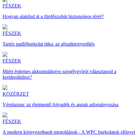
FÉSZEK
Hogyan alakítsd át a fürdőszobát biztonságos térré?
FÉSZEK
Tartós padlóburkolat titka: az aljzatkiegyenlítés
FÉSZEK
Miért érdemes akkumulátoros szegélynyírót választanod a
kertápoláshoz?
KÖZÉRZET
Vérplazma: az életmentő folyadék és annak adományozása
FÉSZEK
A modern környezetbarát megoldások - A WPC burkolatok előnyei