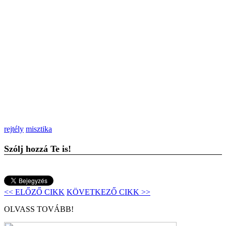
rejtély
misztika
Szólj hozzá Te is!
<< ELŐZŐ CIKK
KÖVETKEZŐ CIKK >>
OLVASS TOVÁBB!