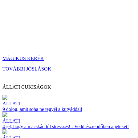
MÁGIKUS KERÉK
TOVÁBBI JÓSLÁSOK
ÁLLATI CUKISÁGOK
ÁLLATI
9 dolog, amit soha ne tegyél a kutyáddal!
ÁLLATI
4 jel, hogy a macskád túl stresszes! - Vedd észre időben a jeleket!