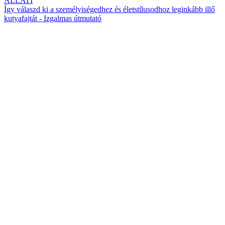
ÁLLATI
Így válaszd ki a személyiségedhez és életstílusodhoz leginkább illő
kutyafajtát - Izgalmas útmutató