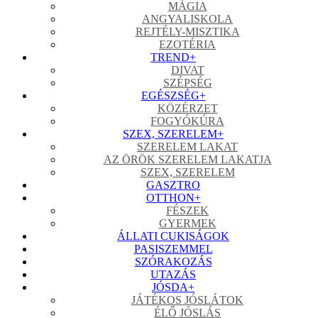
MÁGIA
ANGYALISKOLA
REJTÉLY-MISZTIKA
EZOTÉRIA
TREND
+
DIVAT
SZÉPSÉG
EGÉSZSÉG
+
KÖZÉRZET
FOGYÓKÚRA
SZEX, SZERELEM
+
SZERELEM LAKAT
AZ ÖRÖK SZERELEM LAKATJA
SZEX, SZERELEM
GASZTRO
OTTHON
+
FÉSZEK
GYERMEK
ÁLLATI CUKISÁGOK
PASISZEMMEL
SZÓRAKOZÁS
UTAZÁS
JÓSDA
+
JÁTÉKOS JÓSLÁTOK
ÉLŐ JÓSLÁS