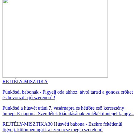
REJTÉLY-MISZTIKA
Pünkösdi babonák - Figyelj oda ahhoz, távol tartsd a gonosz erőket
és bevonzd a jó szerencsét!
Pünkösd a húsvét utáni 7. vasárnapra és hétfőre eső keresztény
ünnep. E napon a Szentlélek kiáradásának emlékét ünnepelik, ugy...
REJTÉLY-MISZTIKA
30 Húsvéti babona - Ezekre feltétlenül
figyelj, különben ugrik a szerencse meg a szerelem!