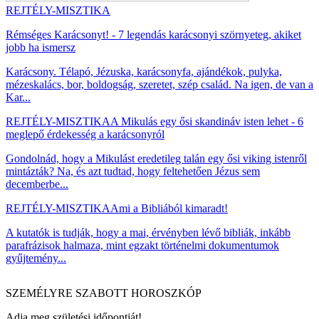
REJTÉLY-MISZTIKA
Rémséges Karácsonyt! - 7 legendás karácsonyi szörnyeteg, akiket
jobb ha ismersz
Karácsony. Télapó, Jézuska, karácsonyfa, ajándékok, pulyka,
mézeskalács, bor, boldogság, szeretet, szép család. Na igen, de van a
Kar...
REJTÉLY-MISZTIKA
A Mikulás egy ősi skandináv isten lehet - 6
meglepő érdekesség a karácsonyról
Gondolnád, hogy a Mikulást eredetileg talán egy ősi viking istenről
mintázták? Na, és azt tudtad, hogy feltehetően Jézus sem
decemberbe...
REJTÉLY-MISZTIKA
Ami a Bibliából kimaradt!
A kutatók is tudják, hogy a mai, érvényben lévő bibliák, inkább
parafrázisok halmaza, mint egzakt történelmi dokumentumok
gyűjtemény...
SZEMÉLYRE SZABOTT HOROSZKÓP
Adja meg születési időpontját!