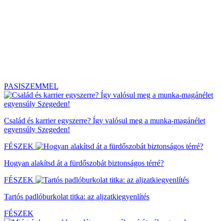
PASISZEMMEL
Család és karrier egyszerre? Így valósul meg a munka-magánélet
egyensúly Szegeden!
FÉSZEK
Hogyan alakítsd át a fürdőszobát biztonságos térré?
FÉSZEK
Tartós padlóburkolat titka: az aljzatkiegyenlítés
FÉSZEK