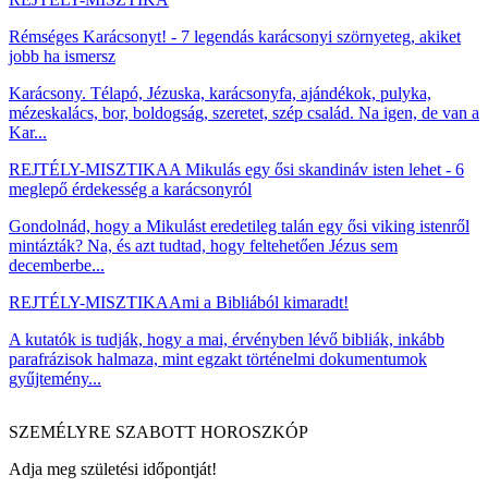
Rémséges Karácsonyt! - 7 legendás karácsonyi szörnyeteg, akiket
jobb ha ismersz
Karácsony. Télapó, Jézuska, karácsonyfa, ajándékok, pulyka,
mézeskalács, bor, boldogság, szeretet, szép család. Na igen, de van a
Kar...
REJTÉLY-MISZTIKA
A Mikulás egy ősi skandináv isten lehet - 6
meglepő érdekesség a karácsonyról
Gondolnád, hogy a Mikulást eredetileg talán egy ősi viking istenről
mintázták? Na, és azt tudtad, hogy feltehetően Jézus sem
decemberbe...
REJTÉLY-MISZTIKA
Ami a Bibliából kimaradt!
A kutatók is tudják, hogy a mai, érvényben lévő bibliák, inkább
parafrázisok halmaza, mint egzakt történelmi dokumentumok
gyűjtemény...
SZEMÉLYRE SZABOTT HOROSZKÓP
Adja meg születési időpontját!