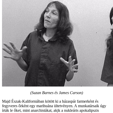
(Suzan Barnes és James Carson)
Majd Észak-Kaliforniában kötött ki a házaspár farmerként és
fegyveres őrként egy marihuána ültetvényen. A munkatársaik úgy
írták le őket, mint anarchistákat, akik a nukleáris apokalipszis