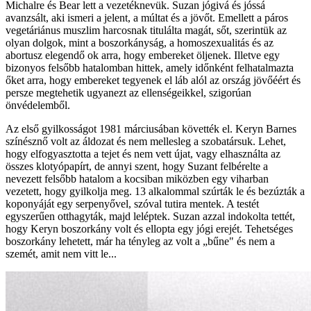
Michalre és Bear lett a vezetéknevük. Suzan jógivá és jóssá
avanzsált, aki ismeri a jelent, a múltat és a jövőt. Emellett a páros
vegetáriánus muszlim harcosnak titulálta magát, sőt, szerintük az
olyan dolgok, mint a boszorkányság, a homoszexualitás és az
abortusz elegendő ok arra, hogy embereket öljenek. Illetve egy
bizonyos felsőbb hatalomban hittek, amely időnként felhatalmazta
őket arra, hogy embereket tegyenek el láb alól az ország jövőéért és
persze megtehetik ugyanezt az ellenségeikkel, szigorúan
önvédelemből.
Az első gyilkosságot 1981 márciusában követték el. Keryn Barnes
színésznő volt az áldozat és nem mellesleg a szobatársuk. Lehet,
hogy elfogyasztotta a tejet és nem vett újat, vagy elhasználta az
összes klotyópapírt, de annyi szent, hogy Suzant felbérelte a
nevezett felsőbb hatalom a kocsiban miközben egy viharban
vezetett, hogy gyilkolja meg. 13 alkalommal szúrták le és bezúzták a
koponyáját egy serpenyővel, szóval tutira mentek. A testét
egyszerűen otthagyták, majd leléptek. Suzan azzal indokolta tettét,
hogy Keryn boszorkány volt és ellopta egy jógi erejét. Tehetséges
boszorkány lehetett, már ha tényleg az volt a „bűne" és nem a
szemét, amit nem vitt le...