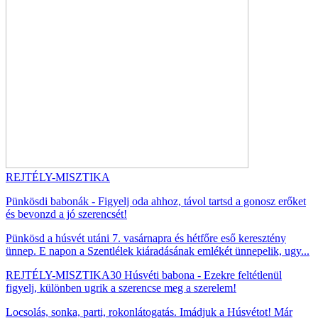
REJTÉLY-MISZTIKA
Pünkösdi babonák - Figyelj oda ahhoz, távol tartsd a gonosz erőket
és bevonzd a jó szerencsét!
Pünkösd a húsvét utáni 7. vasárnapra és hétfőre eső keresztény
ünnep. E napon a Szentlélek kiáradásának emlékét ünnepelik, ugy...
REJTÉLY-MISZTIKA
30 Húsvéti babona - Ezekre feltétlenül
figyelj, különben ugrik a szerencse meg a szerelem!
Locsolás, sonka, parti, rokonlátogatás. Imádjuk a Húsvétot! Már