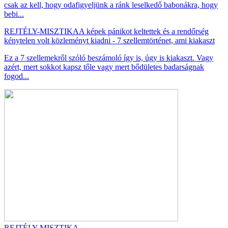
csak az kell, hogy odafigyeljünk a ránk leselkedő babonákra, hogy
bebi...
REJTÉLY-MISZTIKA
A képek pánikot keltettek és a rendőrség
kénytelen volt közleményt kiadni - 7 szellemtörténet, ami kiakaszt
Ez a 7 szellemekről szóló beszámoló így is, úgy is kiakaszt. Vagy
azért, mert sokkot kapsz tőle vagy mert bődületes badarságnak
fogod...
REJTÉLY-MISZTIKA