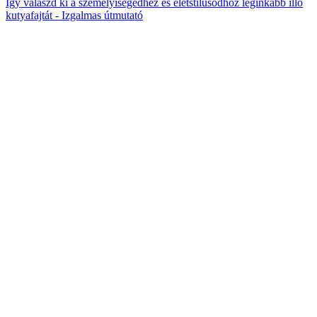
Így válaszd ki a személyiségedhez és életstílusodhoz leginkább illő
kutyafajtát - Izgalmas útmutató