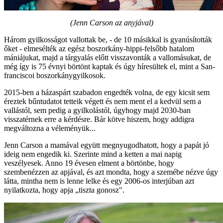
(Jenn Carson az anyjával)
Három gyilkosságot vallottak be, - de 10 másikkal is gyanúsították
őket - elmesélték az egész boszorkány-hippi-felsőbb hatalom
mániájukat, majd a tárgyalás előtt visszavonták a vallomásukat, de
még így is 75 évnyi börtönt kaptak és úgy híresültek el, mint a San-
franciscoi boszorkánygyilkosok.
2015-ben a házaspárt szabadon engedték volna, de egy kicsit sem
éreztek bűntudatot tetteik végett és nem ment el a kedvül sem a
vallástól, sem pedig a gyilkolástól, úgyhogy majd 2030-ban
visszatérnek erre a kérdésre. Bár kötve hiszem, hogy addigra
megváltozna a véleményük...
Jenn Carson a mamával együtt megnyugodhatott, hogy a papát jó
ideig nem engedik ki. Szerinte mind a ketten a mai napig
veszélyesek. Anno 19 évesen elment a börtönbe, hogy
szembenézzen az apjával, és azt mondta, hogy a szemébe nézve úgy
látta, mintha nem is lenne lelke és egy 2006-os interjúban azt
nyilatkozta, hogy apja „tiszta gonosz".