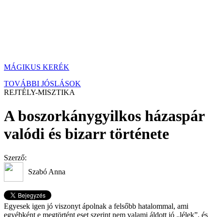
MÁGIKUS KERÉK
TOVÁBBI JÓSLÁSOK
REJTÉLY-MISZTIKA
A boszorkánygyilkos házaspár
valódi és bizarr története
Szerző:
Szabó Anna
Egyesek igen jó viszonyt ápolnak a felsőbb hatalommal, ami
egyébként e megtörtént eset szerint nem valami áldott jó „lélek”, és