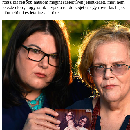
rossz kis felsőbb hatalom megint szelektíven jelentkezett, mert nem
jelezte előre, hogy rájuk hívják a rendőrséget és egy rövid kis hajsza
után lefüleli és letartóztatja őket.