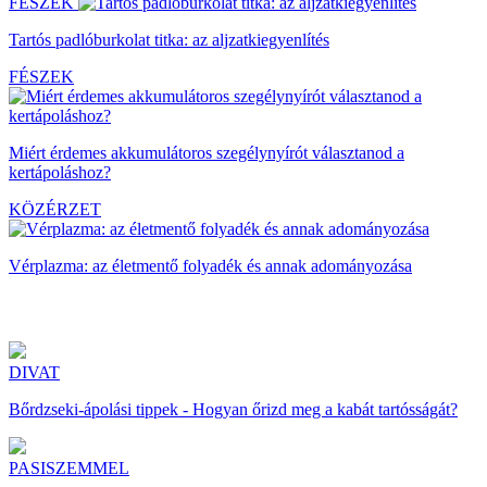
FÉSZEK
Tartós padlóburkolat titka: az aljzatkiegyenlítés
FÉSZEK
Miért érdemes akkumulátoros szegélynyírót választanod a
kertápoláshoz?
KÖZÉRZET
Vérplazma: az életmentő folyadék és annak adományozása
DIVAT
Bőrdzseki-ápolási tippek - Hogyan őrizd meg a kabát tartósságát?
PASISZEMMEL