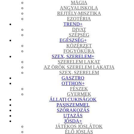
MÁGIA
ANGYALISKOLA
REJTÉLY-MISZTIKA
EZOTÉRIA
TREND
+
DIVAT
SZÉPSÉG
EGÉSZSÉG
+
KÖZÉRZET
FOGYÓKÚRA
SZEX, SZERELEM
+
SZERELEM LAKAT
AZ ÖRÖK SZERELEM LAKATJA
SZEX, SZERELEM
GASZTRO
OTTHON
+
FÉSZEK
GYERMEK
ÁLLATI CUKISÁGOK
PASISZEMMEL
SZÓRAKOZÁS
UTAZÁS
JÓSDA
+
JÁTÉKOS JÓSLÁTOK
ÉLŐ JÓSLÁS