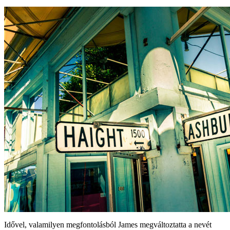
Idővel, valamilyen megfontolásból James megváltoztatta a nevét