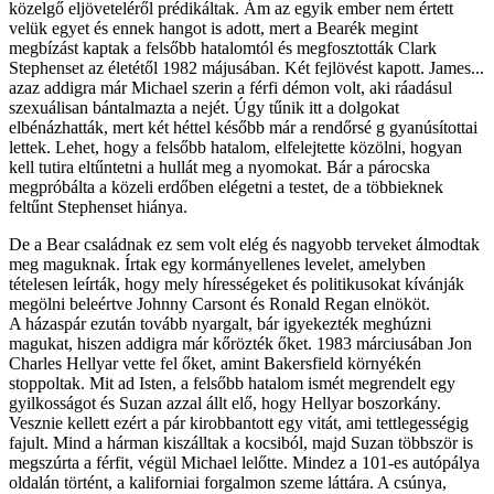
közelgő eljöveteléről prédikáltak. Ám az egyik ember nem értett
velük egyet és ennek hangot is adott, mert a Bearék megint
megbízást kaptak a felsőbb hatalomtól és megfosztották Clark
Stephenset az életétől 1982 májusában. Két fejlövést kapott. James...
azaz addigra már Michael szerin a férfi démon volt, aki ráadásul
szexuálisan bántalmazta a nejét. Úgy tűnik itt a dolgokat
elbénázhatták, mert két héttel később már a rendőrsé g gyanúsítottai
lettek. Lehet, hogy a felsőbb hatalom, elfelejtette közölni, hogyan
kell tutira eltűntetni a hullát meg a nyomokat. Bár a párocska
megpróbálta a közeli erdőben elégetni a testet, de a többieknek
feltűnt Stephenset hiánya.
De a Bear családnak ez sem volt elég és nagyobb terveket álmodtak
meg maguknak. Írtak egy kormányellenes levelet, amelyben
tételesen leírták, hogy mely hírességeket és politikusokat kívánják
megölni beleértve Johnny Carsont és Ronald Regan elnököt.
A házaspár ezután tovább nyargalt, bár igyekezték meghúzni
magukat, hiszen addigra már kőrözték őket. 1983 márciusában Jon
Charles Hellyar vette fel őket, amint Bakersfield környékén
stoppoltak. Mit ad Isten, a felsőbb hatalom ismét megrendelt egy
gyilkosságot és Suzan azzal állt elő, hogy Hellyar boszorkány.
Vesznie kellett ezért a pár kirobbantott egy vitát, ami tettlegességig
fajult. Mind a hárman kiszálltak a kocsiból, majd Suzan többször is
megszúrta a férfit, végül Michael lelőtte. Mindez a 101-es autópálya
oldalán történt, a kaliforniai forgalmon szeme láttára. A csúnya,