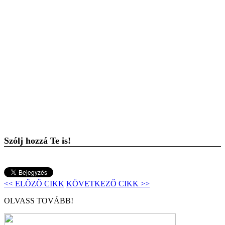
Szólj hozzá Te is!
<< ELŐZŐ CIKK
KÖVETKEZŐ CIKK >>
OLVASS TOVÁBB!