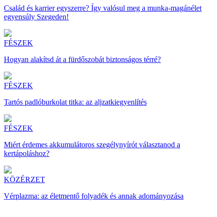
Család és karrier egyszerre? Így valósul meg a munka-magánélet
egyensúly Szegeden!
FÉSZEK
Hogyan alakítsd át a fürdőszobát biztonságos térré?
FÉSZEK
Tartós padlóburkolat titka: az aljzatkiegyenlítés
FÉSZEK
Miért érdemes akkumulátoros szegélynyírót választanod a
kertápoláshoz?
KÖZÉRZET
Vérplazma: az életmentő folyadék és annak adományozása