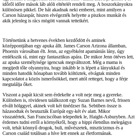
időről időre mások láb alóli eltételét rendeli meg. A boszorkányokra
különösen pikkel. De hát akadnak neki emberei, mint amilyen a
Carson házaspár, hiszen elvégezték helyette a piszkos munkát és
akik jelenleg is rács mögött vannak tetteikért.
Történetünk a hetvenes években kezdődött és aminek
középpontjában egy apuka állt. James Carson Arizona államban,
Phoenix városában élt. Jenn, az egyébként apamániás lány, úgy
emlékszik rá, mint egy fantasztikus apára. De mikor Jenn ötéves lett,
az apuka személyisége igencsak megváltozott. Még a mama is
megijedt tőle olyannyira, hogy inkább le is lépett a lányukkal és
minden hatodik hónapban tovább költöztek, elvágtak minden
kapcsolatot a közös ismerősökkel, mert attól retteget, hogy a férje
megtalálja őket.
Viszont a papát kicsit sem érdekelte a volt neje meg a gyereke.
Különben is, rövidesen találkozott egy Suzan Barnes nevű, frissen
elvált hölggyel, akinek volt két tinédzser fia. Sebtiben össze is
házasodtak és beutazták Európát egy-két év alatt. Mikor
visszatértek, San Franciscóban telepedtek le, Haight-Asburyben. Azt
érdemes tudni erről a környékről, hogy a hippi életstílus melegágya
volt, tehát könnyű drogok, buli, művészetek, miszticizmus és a
Carson család totálisan a híve lett ennek az életformának.