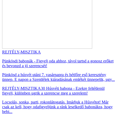
REJTÉLY-MISZTIKA
Pünkösdi babonák - Figyelj oda ahhoz, távol tartsd a gonosz erőket
és bevonzd a jó szerencsét!
Pünkösd a húsvét utáni 7. vasárnapra és hétfőre eső keresztény
ünnep. E napon a Szentlélek kiáradásának emlékét ünnepelik, ugy...
REJTÉLY-MISZTIKA
30 Húsvéti babona - Ezekre feltétlenül
figyelj, különben ugrik a szerencse meg a szerelem!
Locsolás, sonka, parti, rokonlátogatás. Imádjuk a Húsvétot! Már
csak az kell, hogy odafigyeljünk a ránk leselkedő babonákra, hogy
bebi...