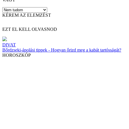
KÉREM AZ ELEMZÉST
EZT EL KELL OLVASNOD
DIVAT
Bőrdzseki-ápolási tippek - Hogyan őrizd meg a kabát tartósságát?
HOROSZKÓP