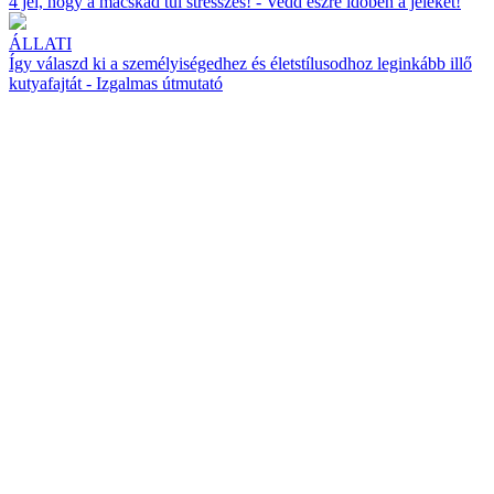
4 jel, hogy a macskád túl stresszes! - Vedd észre időben a jeleket!
ÁLLATI
Így válaszd ki a személyiségedhez és életstílusodhoz leginkább illő
kutyafajtát - Izgalmas útmutató