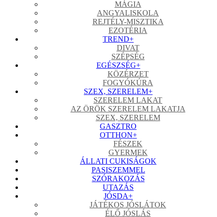
MÁGIA
ANGYALISKOLA
REJTÉLY-MISZTIKA
EZOTÉRIA
TREND
+
DIVAT
SZÉPSÉG
EGÉSZSÉG
+
KÖZÉRZET
FOGYÓKÚRA
SZEX, SZERELEM
+
SZERELEM LAKAT
AZ ÖRÖK SZERELEM LAKATJA
SZEX, SZERELEM
GASZTRO
OTTHON
+
FÉSZEK
GYERMEK
ÁLLATI CUKISÁGOK
PASISZEMMEL
SZÓRAKOZÁS
UTAZÁS
JÓSDA
+
JÁTÉKOS JÓSLÁTOK
ÉLŐ JÓSLÁS