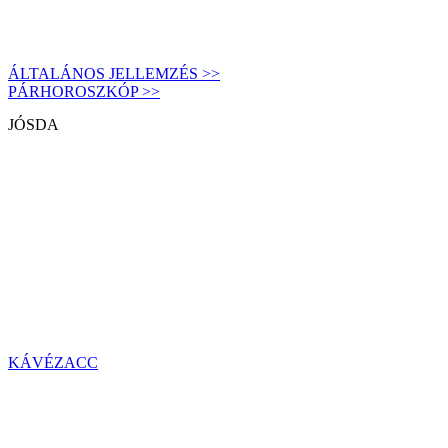
ÁLTALÁNOS JELLEMZÉS >>
PÁRHOROSZKÓP >>
JÓSDA
KÁVÉZACC