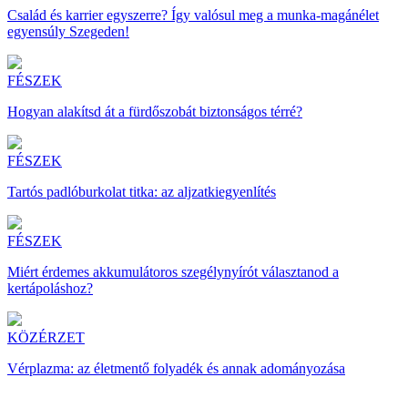
Család és karrier egyszerre? Így valósul meg a munka-magánélet
egyensúly Szegeden!
FÉSZEK
Hogyan alakítsd át a fürdőszobát biztonságos térré?
FÉSZEK
Tartós padlóburkolat titka: az aljzatkiegyenlítés
FÉSZEK
Miért érdemes akkumulátoros szegélynyírót választanod a
kertápoláshoz?
KÖZÉRZET
Vérplazma: az életmentő folyadék és annak adományozása