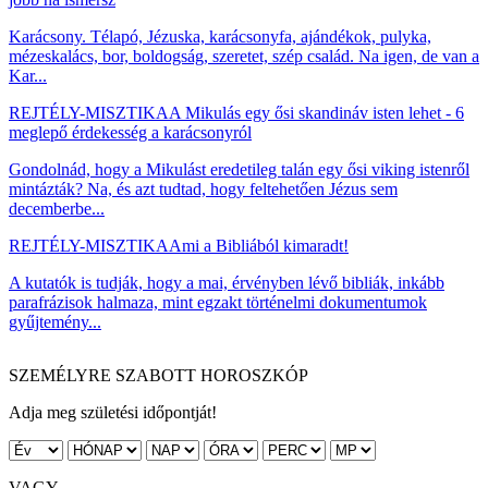
Karácsony. Télapó, Jézuska, karácsonyfa, ajándékok, pulyka,
mézeskalács, bor, boldogság, szeretet, szép család. Na igen, de van a
Kar...
REJTÉLY-MISZTIKA
A Mikulás egy ősi skandináv isten lehet - 6
meglepő érdekesség a karácsonyról
Gondolnád, hogy a Mikulást eredetileg talán egy ősi viking istenről
mintázták? Na, és azt tudtad, hogy feltehetően Jézus sem
decemberbe...
REJTÉLY-MISZTIKA
Ami a Bibliából kimaradt!
A kutatók is tudják, hogy a mai, érvényben lévő bibliák, inkább
parafrázisok halmaza, mint egzakt történelmi dokumentumok
gyűjtemény...
SZEMÉLYRE SZABOTT HOROSZKÓP
Adja meg születési időpontját!
VAGY