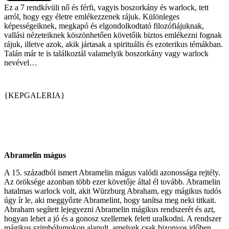
Ez a 7 rendkívüli nő és férfi, vagyis boszorkány és warlock, tett
arról, hogy egy életre emlékezzenek rájuk. Különleges
képességeiknek, megkapó és elgondolkodtató filozófiájuknak,
vallási nézeteiknek köszönhetően követőik biztos emlékezni fognak
rájuk, illetve azok, akik jártasak a spirituális és ezoterikus témákban.
Talán már te is találkoztál valamelyik boszorkány vagy warlock
nevével…
{KEPGALERIA}
Abramelin mágus
A 15. századból ismert Abramelin mágus valódi azonossága rejtély.
Az öröksége azonban több ezer követője által él tovább. Abramelin
hatalmas warlock volt, akit Würzburg Abraham, egy mágikus tudós
úgy ír le, aki meggyőzte Abramelint, hogy tanítsa meg neki titkait.
Abraham segített lejegyezni Abramelin mágikus rendszerét és azt,
hogyan lehet a jó és a gonosz szellemek felett uralkodni. A rendszer
mágikus szimbólumokon alapult, amelyek csak bizonyos időben