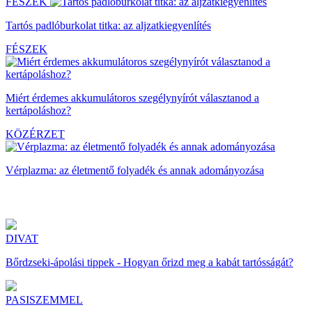
FÉSZEK
Tartós padlóburkolat titka: az aljzatkiegyenlítés
FÉSZEK
Miért érdemes akkumulátoros szegélynyírót választanod a
kertápoláshoz?
KÖZÉRZET
Vérplazma: az életmentő folyadék és annak adományozása
DIVAT
Bőrdzseki-ápolási tippek - Hogyan őrizd meg a kabát tartósságát?
PASISZEMMEL