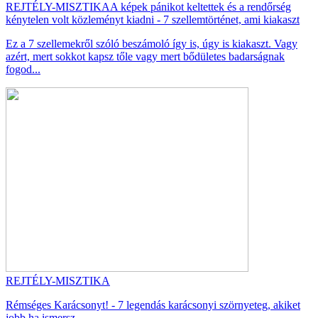
REJTÉLY-MISZTIKA
A képek pánikot keltettek és a rendőrség
kénytelen volt közleményt kiadni - 7 szellemtörténet, ami kiakaszt
Ez a 7 szellemekről szóló beszámoló így is, úgy is kiakaszt. Vagy
azért, mert sokkot kapsz tőle vagy mert bődületes badarságnak
fogod...
REJTÉLY-MISZTIKA
Rémséges Karácsonyt! - 7 legendás karácsonyi szörnyeteg, akiket
jobb ha ismersz