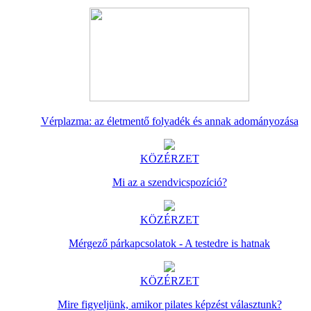
Vérplazma: az életmentő folyadék és annak adományozása
KÖZÉRZET
Mi az a szendvicspozíció?
KÖZÉRZET
Mérgező párkapcsolatok - A testedre is hatnak
KÖZÉRZET
Mire figyeljünk, amikor pilates képzést választunk?