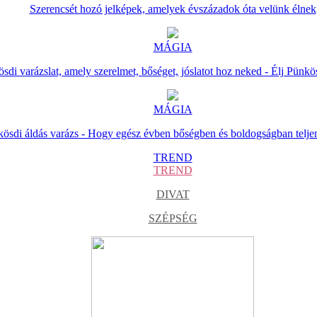
Szerencsét hozó jelképek, amelyek évszázadok óta velünk élnek
MÁGIA
sdi varázslat, amely szerelmet, bőséget, jóslatot hoz neked - Élj Pünkö
MÁGIA
ösdi áldás varázs - Hogy egész évben bőségben és boldogságban telje
TREND
TREND
DIVAT
SZÉPSÉG