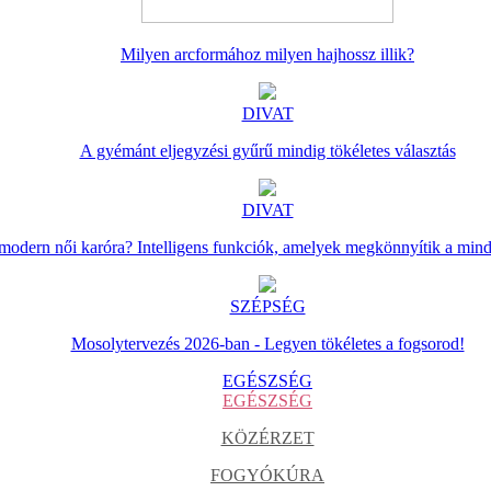
Milyen arcformához milyen hajhossz illik?
DIVAT
A gyémánt eljegyzési gyűrű mindig tökéletes választás
DIVAT
 modern női karóra? Intelligens funkciók, amelyek megkönnyítik a min
SZÉPSÉG
Mosolytervezés 2026-ban - Legyen tökéletes a fogsorod!
EGÉSZSÉG
EGÉSZSÉG
KÖZÉRZET
FOGYÓKÚRA