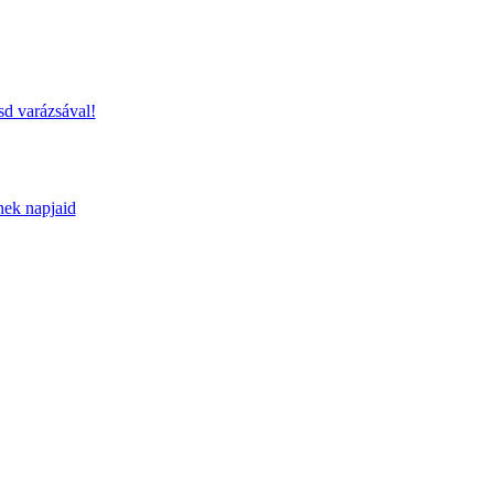
sd varázsával!
nek napjaid