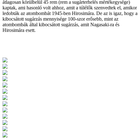
átlagosan körülbelül 45 rem (rem a sugárterhelés mértékegysége)
kaptak, ami hasonló volt ahhoz, amit a túlélők szenvedtek el, amikor
ledobták az atombombát 1945-ben Hirosimára. De az is igaz, hogy a
kibocsátott sugárzás mennyisége 100-szor erősebb, mint az
atombombák által kibocsátott sugárzás, amit Nagasaki-ra és
Hirosimára esett.