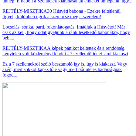
ünnep. E napon a Szentlélek kiáradásának emlékét ünnepelik, ugy...
REJTÉLY-MISZTIKA
30 Húsvéti babona - Ezekre feltétlenül
figyelj, különben ugrik a szerencse meg a szerelem!
Locsolás, sonka, parti, rokonlátogatás. Imádjuk a Húsvétot! Már
csak az kell, hogy odafigyeljünk a ránk leselkedő babonákra, hogy
bebi...
REJTÉLY-MISZTIKA
A képek pánikot keltettek és a rendőrség
kénytelen volt közleményt kiadni - 7 szellemtörténet, ami kiakaszt
Ez a 7 szellemekről szóló beszámoló így is, úgy is kiakaszt. Vagy
azért, mert sokkot kapsz tőle vagy mert bődületes badarságnak
fogod...