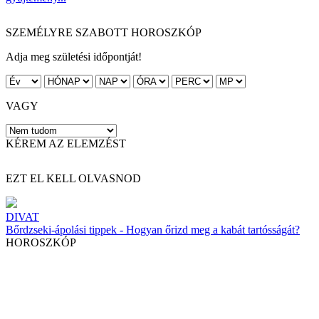
SZEMÉLYRE SZABOTT HOROSZKÓP
Adja meg születési időpontját!
VAGY
KÉREM AZ ELEMZÉST
EZT EL KELL OLVASNOD
DIVAT
Bőrdzseki-ápolási tippek - Hogyan őrizd meg a kabát tartósságát?
HOROSZKÓP