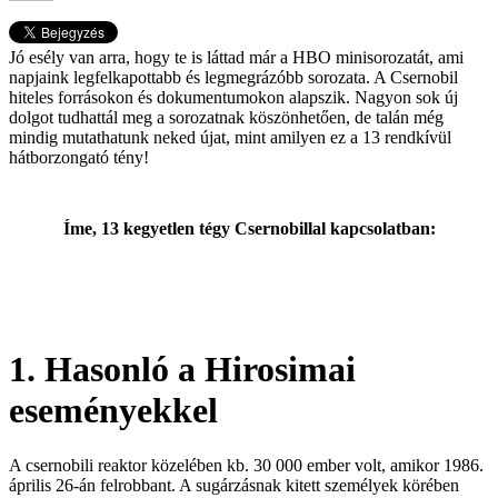
Jó esély van arra, hogy te is láttad már a HBO minisorozatát, ami
napjaink legfelkapottabb és legmegrázóbb sorozata. A Csernobil
hiteles forrásokon és dokumentumokon alapszik. Nagyon sok új
dolgot tudhattál meg a sorozatnak köszönhetően, de talán még
mindig mutathatunk neked újat, mint amilyen ez a 13 rendkívül
hátborzongató tény!
Íme, 13 kegyetlen tégy Csernobillal kapcsolatban:
1. Hasonló a Hirosimai
eseményekkel
A csernobili reaktor közelében kb. 30 000 ember volt, amikor 1986.
április 26-án felrobbant. A sugárzásnak kitett személyek körében