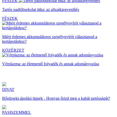
FÉSZEK
Tartós padlóburkolat titka: az aljzatkiegyenlítés
FÉSZEK
Miért érdemes akkumulátoros szegélynyírót választanod a
kertápoláshoz?
KÖZÉRZET
Vérplazma: az életmentő folyadék és annak adományozása
DIVAT
Bőrdzseki-ápolási tippek - Hogyan őrizd meg a kabát tartósságát?
PASISZEMMEL