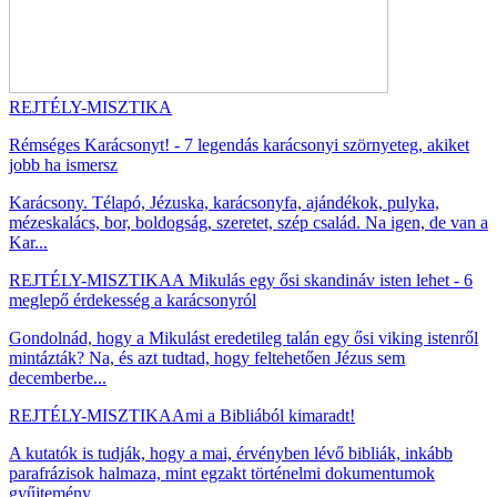
REJTÉLY-MISZTIKA
Rémséges Karácsonyt! - 7 legendás karácsonyi szörnyeteg, akiket
jobb ha ismersz
Karácsony. Télapó, Jézuska, karácsonyfa, ajándékok, pulyka,
mézeskalács, bor, boldogság, szeretet, szép család. Na igen, de van a
Kar...
REJTÉLY-MISZTIKA
A Mikulás egy ősi skandináv isten lehet - 6
meglepő érdekesség a karácsonyról
Gondolnád, hogy a Mikulást eredetileg talán egy ősi viking istenről
mintázták? Na, és azt tudtad, hogy feltehetően Jézus sem
decemberbe...
REJTÉLY-MISZTIKA
Ami a Bibliából kimaradt!
A kutatók is tudják, hogy a mai, érvényben lévő bibliák, inkább
parafrázisok halmaza, mint egzakt történelmi dokumentumok
gyűjtemény...