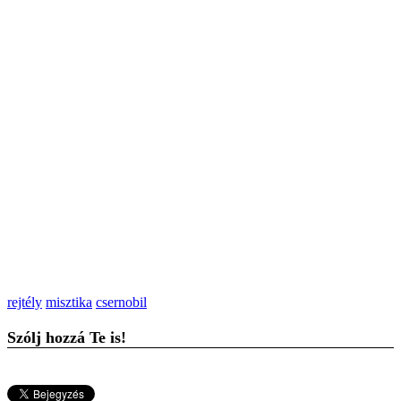
rejtély
misztika
csernobil
Szólj hozzá Te is!