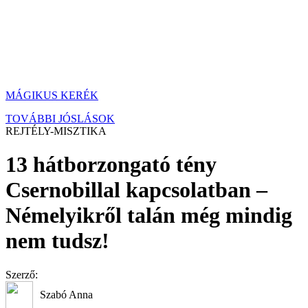
MÁGIKUS KERÉK
TOVÁBBI JÓSLÁSOK
REJTÉLY-MISZTIKA
13 hátborzongató tény
Csernobillal kapcsolatban –
Némelyikről talán még mindig
nem tudsz!
Szerző:
Szabó Anna