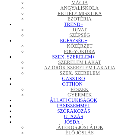
MÁGIA
ANGYALISKOLA
REJTÉLY-MISZTIKA
EZOTÉRIA
TREND
+
DIVAT
SZÉPSÉG
EGÉSZSÉG
+
KÖZÉRZET
FOGYÓKÚRA
SZEX, SZERELEM
+
SZERELEM LAKAT
AZ ÖRÖK SZERELEM LAKATJA
SZEX, SZERELEM
GASZTRO
OTTHON
+
FÉSZEK
GYERMEK
ÁLLATI CUKISÁGOK
PASISZEMMEL
SZÓRAKOZÁS
UTAZÁS
JÓSDA
+
JÁTÉKOS JÓSLÁTOK
ÉLŐ JÓSLÁS