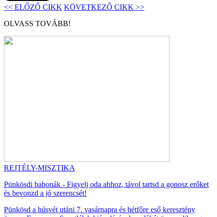
<< ELŐZŐ CIKK
KÖVETKEZŐ CIKK >>
OLVASS TOVÁBB!
REJTÉLY-MISZTIKA
Pünkösdi babonák - Figyelj oda ahhoz, távol tartsd a gonosz erőket
és bevonzd a jó szerencsét!
Pünkösd a húsvét utáni 7. vasárnapra és hétfőre eső keresztény