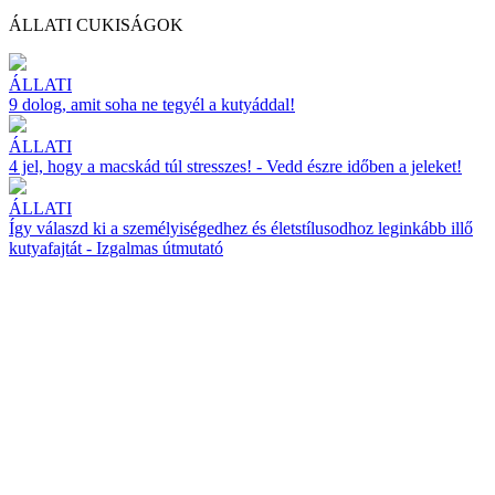
ÁLLATI CUKISÁGOK
ÁLLATI
9 dolog, amit soha ne tegyél a kutyáddal!
ÁLLATI
4 jel, hogy a macskád túl stresszes! - Vedd észre időben a jeleket!
ÁLLATI
Így válaszd ki a személyiségedhez és életstílusodhoz leginkább illő
kutyafajtát - Izgalmas útmutató