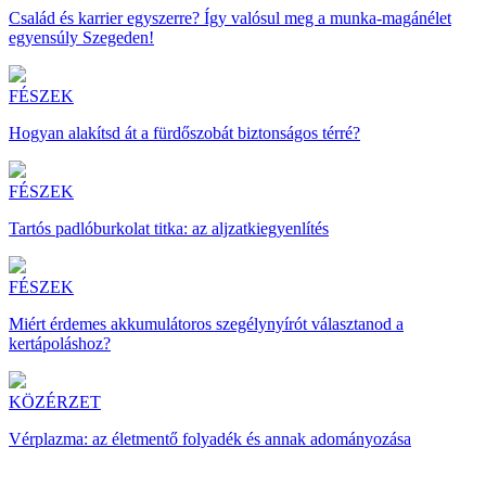
Család és karrier egyszerre? Így valósul meg a munka-magánélet
egyensúly Szegeden!
FÉSZEK
Hogyan alakítsd át a fürdőszobát biztonságos térré?
FÉSZEK
Tartós padlóburkolat titka: az aljzatkiegyenlítés
FÉSZEK
Miért érdemes akkumulátoros szegélynyírót választanod a
kertápoláshoz?
KÖZÉRZET
Vérplazma: az életmentő folyadék és annak adományozása