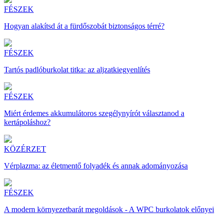
FÉSZEK
Hogyan alakítsd át a fürdőszobát biztonságos térré?
FÉSZEK
Tartós padlóburkolat titka: az aljzatkiegyenlítés
FÉSZEK
Miért érdemes akkumulátoros szegélynyírót választanod a
kertápoláshoz?
KÖZÉRZET
Vérplazma: az életmentő folyadék és annak adományozása
FÉSZEK
A modern környezetbarát megoldások - A WPC burkolatok előnyei