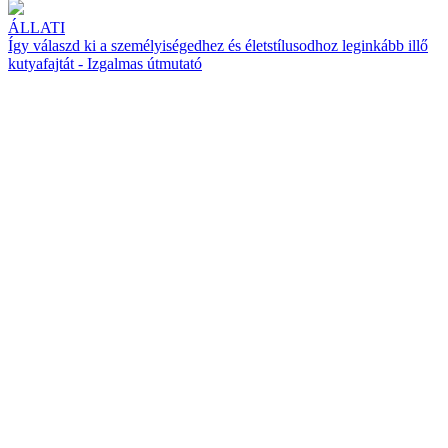
ÁLLATI
Így válaszd ki a személyiségedhez és életstílusodhoz leginkább illő
kutyafajtát - Izgalmas útmutató