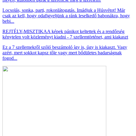
Locsolás, sonka, parti, rokonlátogatás. Imádjuk a Húsvétot! Már
csak az kell, hogy odafigyeljünk a ránk leselkedő babonákra, hogy
bebi...
REJTÉLY-MISZTIKA
A képek pánikot keltettek és a rendőrség
kénytelen volt közleményt kiadni - 7 szellemtörténet, ami kiakaszt
Ez a 7 szellemekről szóló beszámoló így is, úgy is kiakaszt. Vagy
azért, mert sokkot kapsz tőle vagy mert bődületes badarságnak
fogod...