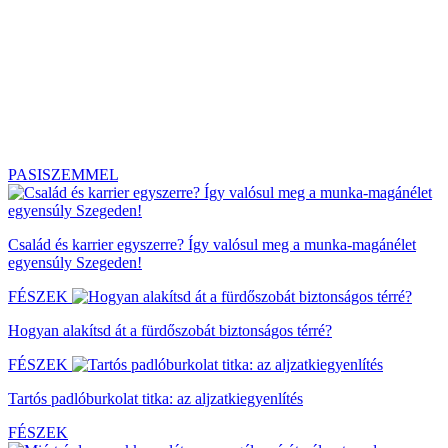
PASISZEMMEL
Család és karrier egyszerre? Így valósul meg a munka-magánélet
egyensúly Szegeden!
FÉSZEK
Hogyan alakítsd át a fürdőszobát biztonságos térré?
FÉSZEK
Tartós padlóburkolat titka: az aljzatkiegyenlítés
FÉSZEK