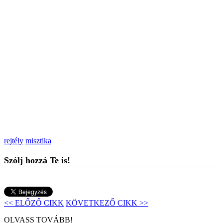
rejtély
misztika
Szólj hozzá Te is!
<< ELŐZŐ CIKK
KÖVETKEZŐ CIKK >>
OLVASS TOVÁBB!