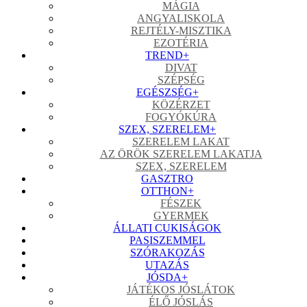
MÁGIA
ANGYALISKOLA
REJTÉLY-MISZTIKA
EZOTÉRIA
TREND
+
DIVAT
SZÉPSÉG
EGÉSZSÉG
+
KÖZÉRZET
FOGYÓKÚRA
SZEX, SZERELEM
+
SZERELEM LAKAT
AZ ÖRÖK SZERELEM LAKATJA
SZEX, SZERELEM
GASZTRO
OTTHON
+
FÉSZEK
GYERMEK
ÁLLATI CUKISÁGOK
PASISZEMMEL
SZÓRAKOZÁS
UTAZÁS
JÓSDA
+
JÁTÉKOS JÓSLÁTOK
ÉLŐ JÓSLÁS