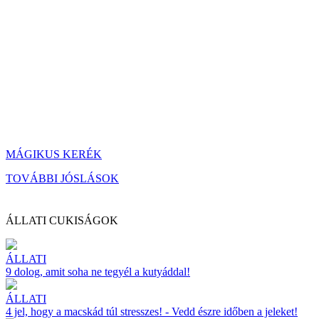
MÁGIKUS KERÉK
TOVÁBBI JÓSLÁSOK
ÁLLATI CUKISÁGOK
ÁLLATI
9 dolog, amit soha ne tegyél a kutyáddal!
ÁLLATI
4 jel, hogy a macskád túl stresszes! - Vedd észre időben a jeleket!