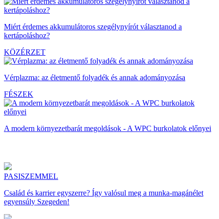
Miért érdemes akkumulátoros szegélynyírót választanod a
kertápoláshoz?
KÖZÉRZET
Vérplazma: az életmentő folyadék és annak adományozása
FÉSZEK
A modern környezetbarát megoldások - A WPC burkolatok előnyei
PASISZEMMEL
Család és karrier egyszerre? Így valósul meg a munka-magánélet
egyensúly Szegeden!