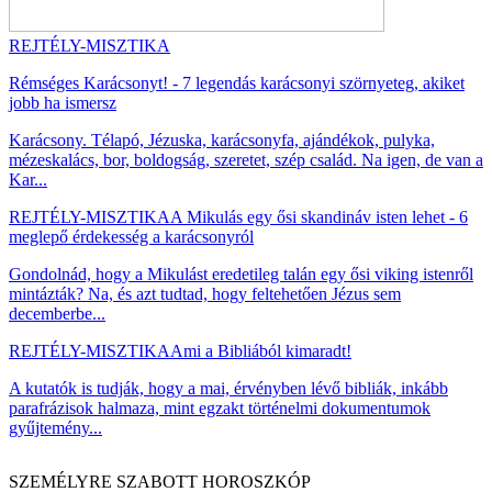
REJTÉLY-MISZTIKA
Rémséges Karácsonyt! - 7 legendás karácsonyi szörnyeteg, akiket
jobb ha ismersz
Karácsony. Télapó, Jézuska, karácsonyfa, ajándékok, pulyka,
mézeskalács, bor, boldogság, szeretet, szép család. Na igen, de van a
Kar...
REJTÉLY-MISZTIKA
A Mikulás egy ősi skandináv isten lehet - 6
meglepő érdekesség a karácsonyról
Gondolnád, hogy a Mikulást eredetileg talán egy ősi viking istenről
mintázták? Na, és azt tudtad, hogy feltehetően Jézus sem
decemberbe...
REJTÉLY-MISZTIKA
Ami a Bibliából kimaradt!
A kutatók is tudják, hogy a mai, érvényben lévő bibliák, inkább
parafrázisok halmaza, mint egzakt történelmi dokumentumok
gyűjtemény...
SZEMÉLYRE SZABOTT HOROSZKÓP