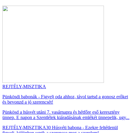
REJTÉLY-MISZTIKA
Pünkösdi babonák - Figyelj oda ahhoz, távol tartsd a gonosz erőket
és bevonzd a jó szerencsét!
Pünkösd a húsvét utáni 7. vasárnapra és hétfőre eső keresztény
ünnep. E napon a Szentlélek kiáradásának emlékét ünnepelik, ugy...
REJTÉLY-MISZTIKA
30 Húsvéti babona - Ezekre feltétlenül
figyelj, különben ugrik a szerencse meg a szerelem!