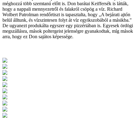
méghozzá több szemtanú előtt is. Don barátai Keiffersék is látták,
hogy a nappali mennyezetről és falakról csöpög a víz. Richard
Wolbert Patrolman rendőrtiszt is tapasztalta, hogy „A bejárati ajtón
belül álltunk, és vízszintesen folyt át víz egyikszobából a másikba."
De ugyanezt produkálta egyszer egy pizzériában is. Egyesek ördögi
megszállásra, mások poltergeist jelenségre gyanakodtak, míg mások
arra, hogy ez Don sajátos képessége.