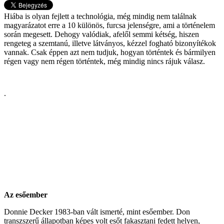
Hiába is olyan fejlett a technológia, még mindig nem találnak
magyarázatot erre a 10 különös, furcsa jelenségre, ami a történelem
során megesett. Dehogy valódiak, afelől semmi kétség, hiszen
rengeteg a szemtanú, illetve látványos, kézzel fogható bizonyítékok
vannak. Csak éppen azt nem tudjuk, hogyan történtek és bármilyen
régen vagy nem régen történtek, még mindig nincs rájuk válasz.
.
Az esőember
Donnie Decker 1983-ban vált ismerté, mint esőember. Don
transzszerű állapotban képes volt esőt fakasztani fedett helyen,