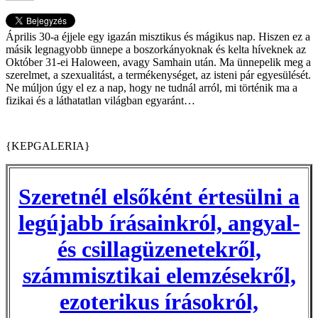
Április 30-a éjjele egy igazán misztikus és mágikus nap. Hiszen ez a
másik legnagyobb ünnepe a boszorkányoknak és kelta híveknek az
Október 31-ei Haloween, avagy Samhain után. Ma ünnepelik meg a
szerelmet, a szexualitást, a termékenységet, az isteni pár egyesülését.
Ne múljon úgy el ez a nap, hogy ne tudnál arról, mi történik ma a
fizikai és a láthatatlan világban egyaránt…
{KEPGALERIA}
Szeretnél elsőként értesülni a
legújabb írásainkról, angyal-
és csillagüzenetekről,
számmisztikai elemzésekről,
ezoterikus írásokról,