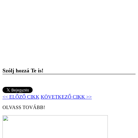
Szólj hozzá Te is!
<< ELŐZŐ CIKK
KÖVETKEZŐ CIKK >>
OLVASS TOVÁBB!