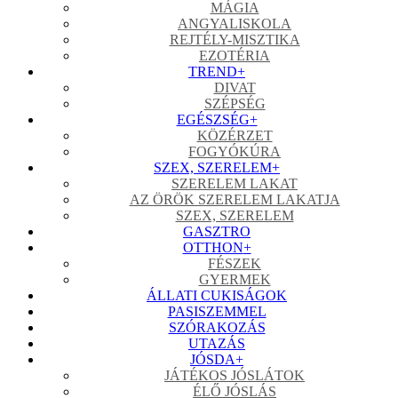
MÁGIA
ANGYALISKOLA
REJTÉLY-MISZTIKA
EZOTÉRIA
TREND
+
DIVAT
SZÉPSÉG
EGÉSZSÉG
+
KÖZÉRZET
FOGYÓKÚRA
SZEX, SZERELEM
+
SZERELEM LAKAT
AZ ÖRÖK SZERELEM LAKATJA
SZEX, SZERELEM
GASZTRO
OTTHON
+
FÉSZEK
GYERMEK
ÁLLATI CUKISÁGOK
PASISZEMMEL
SZÓRAKOZÁS
UTAZÁS
JÓSDA
+
JÁTÉKOS JÓSLÁTOK
ÉLŐ JÓSLÁS