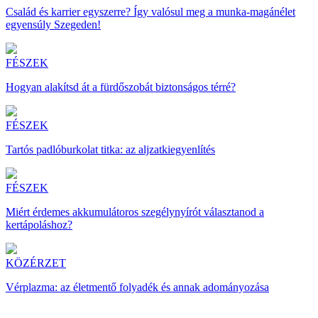
Család és karrier egyszerre? Így valósul meg a munka-magánélet
egyensúly Szegeden!
FÉSZEK
Hogyan alakítsd át a fürdőszobát biztonságos térré?
FÉSZEK
Tartós padlóburkolat titka: az aljzatkiegyenlítés
FÉSZEK
Miért érdemes akkumulátoros szegélynyírót választanod a
kertápoláshoz?
KÖZÉRZET
Vérplazma: az életmentő folyadék és annak adományozása