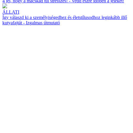
4 jel, hogy a macskád túl stresszes! - Vedd észre időben a jeleket!
ÁLLATI
Így válaszd ki a személyiségedhez és életstílusodhoz leginkább illő
kutyafajtát - Izgalmas útmutató