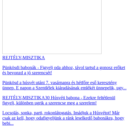
REJTÉLY-MISZTIKA
Pünkösdi babonák - Figyelj oda ahhoz, távol tartsd a gonosz erőket
és bevonzd a jó szerencsét!
Pünkösd a húsvét utáni 7. vasárnapra és hétfőre eső keresztény
ünnep. E napon a Szentlélek kiáradásának emlékét ünnepelik, ugy...
REJTÉLY-MISZTIKA
30 Húsvéti babona - Ezekre feltétlenül
figyelj, különben ugrik a szerencse meg a szerelem!
Locsolás, sonka, parti, rokonlátogatás. Imádjuk a Húsvétot! Már
csak az kell, hogy odafigyeljünk a ránk leselkedő babonákra, hogy
bebi...