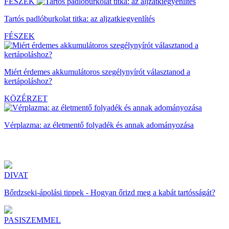
FÉSZEK
Tartós padlóburkolat titka: az aljzatkiegyenlítés
FÉSZEK
Miért érdemes akkumulátoros szegélynyírót választanod a
kertápoláshoz?
KÖZÉRZET
Vérplazma: az életmentő folyadék és annak adományozása
DIVAT
Bőrdzseki-ápolási tippek - Hogyan őrizd meg a kabát tartósságát?
PASISZEMMEL