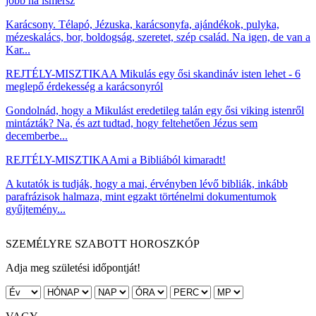
jobb ha ismersz
Karácsony. Télapó, Jézuska, karácsonyfa, ajándékok, pulyka,
mézeskalács, bor, boldogság, szeretet, szép család. Na igen, de van a
Kar...
REJTÉLY-MISZTIKA
A Mikulás egy ősi skandináv isten lehet - 6
meglepő érdekesség a karácsonyról
Gondolnád, hogy a Mikulást eredetileg talán egy ősi viking istenről
mintázták? Na, és azt tudtad, hogy feltehetően Jézus sem
decemberbe...
REJTÉLY-MISZTIKA
Ami a Bibliából kimaradt!
A kutatók is tudják, hogy a mai, érvényben lévő bibliák, inkább
parafrázisok halmaza, mint egzakt történelmi dokumentumok
gyűjtemény...
SZEMÉLYRE SZABOTT HOROSZKÓP
Adja meg születési időpontját!