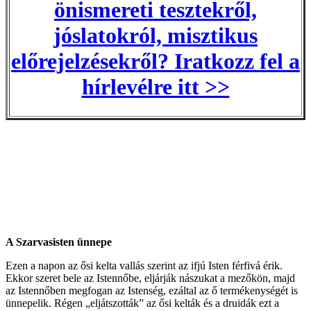
önismereti tesztekről,
jóslatokról, misztikus
előrejelzésekről? Iratkozz fel a
hírlevélre itt >>
A Szarvasisten ünnepe
Ezen a napon az ősi kelta vallás szerint az ifjú Isten férfivá érik.
Ekkor szeret bele az Istennőbe, eljárják nászukat a mezőkön, majd
az Istennőben megfogan az Istenség, ezáltal az ő termékenységét is
ünnepelik. Régen „eljátszották” az ősi kelták és a druidák ezt a