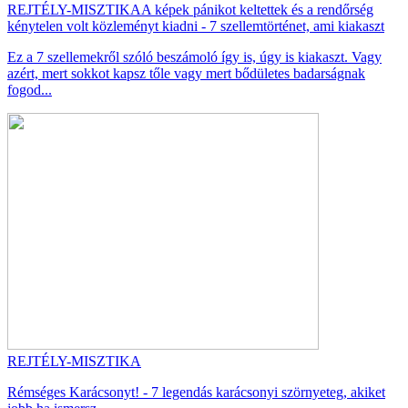
REJTÉLY-MISZTIKA
A képek pánikot keltettek és a rendőrség
kénytelen volt közleményt kiadni - 7 szellemtörténet, ami kiakaszt
Ez a 7 szellemekről szóló beszámoló így is, úgy is kiakaszt. Vagy
azért, mert sokkot kapsz tőle vagy mert bődületes badarságnak
fogod...
REJTÉLY-MISZTIKA
Rémséges Karácsonyt! - 7 legendás karácsonyi szörnyeteg, akiket