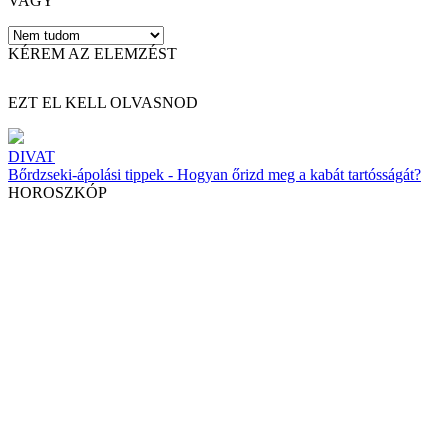
VAGY
KÉREM AZ ELEMZÉST
EZT EL KELL OLVASNOD
DIVAT
Bőrdzseki-ápolási tippek - Hogyan őrizd meg a kabát tartósságát?
HOROSZKÓP