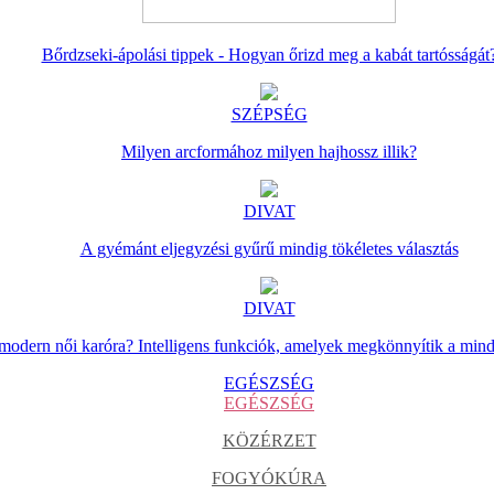
Bőrdzseki-ápolási tippek - Hogyan őrizd meg a kabát tartósságát
SZÉPSÉG
Milyen arcformához milyen hajhossz illik?
DIVAT
A gyémánt eljegyzési gyűrű mindig tökéletes választás
DIVAT
 modern női karóra? Intelligens funkciók, amelyek megkönnyítik a min
EGÉSZSÉG
EGÉSZSÉG
KÖZÉRZET
FOGYÓKÚRA