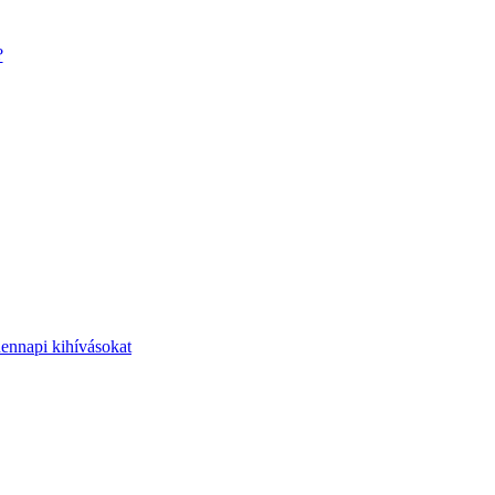
?
dennapi kihívásokat