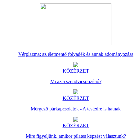
Vérplazma: az életmentő folyadék és annak adományozása
KÖZÉRZET
Mi az a szendvicspozíció?
KÖZÉRZET
Mérgező párkapcsolatok - A testedre is hatnak
KÖZÉRZET
Mire figyeljünk, amikor pilates képzést választunk?