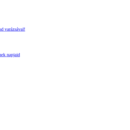
sd varázsával!
nek napjaid