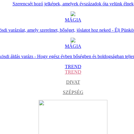
Szerencsét hozó jelképek, amelyek évszázadok óta velünk élnek
MÁGIA
sdi varázslat, amely szerelmet, bőséget, jóslatot hoz neked - Élj Pünkö
MÁGIA
ösdi áldás varázs - Hogy egész évben bőségben és boldogságban telje
TREND
TREND
DIVAT
SZÉPSÉG