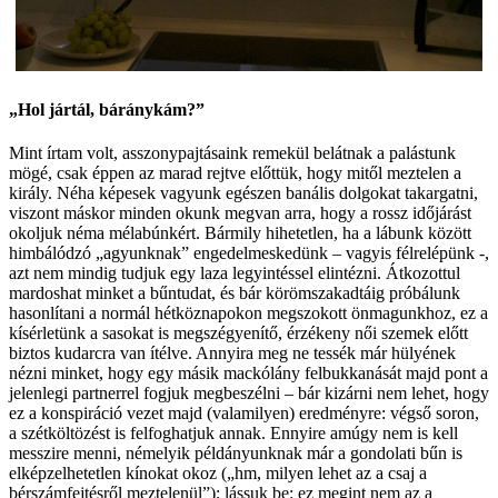
„Hol jártál, báránykám?”
Mint írtam volt, asszonypajtásaink remekül belátnak a palástunk
mögé, csak éppen az marad rejtve előttük, hogy mitől meztelen a
király. Néha képesek vagyunk egészen banális dolgokat takargatni,
viszont máskor minden okunk megvan arra, hogy a rossz időjárást
okoljuk néma mélabúnkért. Bármily hihetetlen, ha a lábunk között
himbálódzó „agyunknak” engedelmeskedünk – vagyis félrelépünk -,
azt nem mindig tudjuk egy laza legyintéssel elintézni. Átkozottul
mardoshat minket a bűntudat, és bár körömszakadtáig próbálunk
hasonlítani a normál hétköznapokon megszokott önmagunkhoz, ez a
kísérletünk a sasokat is megszégyenítő, érzékeny női szemek előtt
biztos kudarcra van ítélve. Annyira meg ne tessék már hülyének
nézni minket, hogy egy másik mackólány felbukkanását majd pont a
jelenlegi partnerrel fogjuk megbeszélni – bár kizárni nem lehet, hogy
ez a konspiráció vezet majd (valamilyen) eredményre: végső soron,
a szétköltözést is felfoghatjuk annak. Ennyire amúgy nem is kell
messzire menni, némelyik példányunknak már a gondolati bűn is
elképzelhetetlen kínokat okoz („hm, milyen lehet az a csaj a
bérszámfejtésről meztelenül”); lássuk be: ez megint nem az a