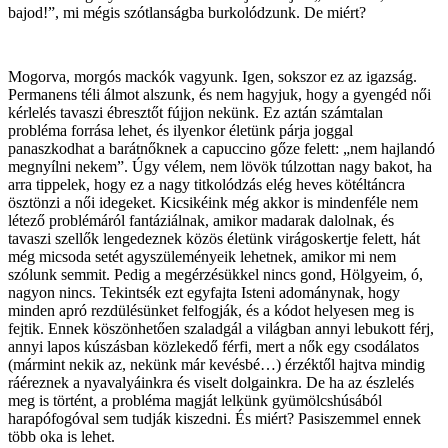
bajod!”, mi mégis szótlanságba burkolódzunk. De miért?
Mogorva, morgós mackók vagyunk. Igen, sokszor ez az igazság.
Permanens téli álmot alszunk, és nem hagyjuk, hogy a gyengéd női
kérlelés tavaszi ébresztőt fújjon nekünk. Ez aztán számtalan
probléma forrása lehet, és ilyenkor életünk párja joggal
panaszkodhat a barátnőknek a capuccino gőze felett: „nem hajlandó
megnyílni nekem”. Úgy vélem, nem lövök túlzottan nagy bakot, ha
arra tippelek, hogy ez a nagy titkolódzás elég heves kötéltáncra
ösztönzi a női idegeket. Kicsikéink még akkor is mindenféle nem
létező problémáról fantáziálnak, amikor madarak dalolnak, és
tavaszi szellők lengedeznek közös életünk virágoskertje felett, hát
még micsoda setét agyszüleményeik lehetnek, amikor mi nem
szólunk semmit. Pedig a megérzésükkel nincs gond, Hölgyeim, ó,
nagyon nincs. Tekintsék ezt egyfajta Isteni adománynak, hogy
minden apró rezdülésünket felfogják, és a kódot helyesen meg is
fejtik. Ennek köszönhetően szaladgál a világban annyi lebukott férj,
annyi lapos kúszásban közlekedő férfi, mert a nők egy csodálatos
(mármint nekik az, nekünk már kevésbé…) érzéktől hajtva mindig
ráéreznek a nyavalyáinkra és viselt dolgainkra. De ha az észlelés
meg is történt, a probléma magját lelkünk gyümölcshúsából
harapófogóval sem tudják kiszedni. És miért? Pasiszemmel ennek
több oka is lehet.