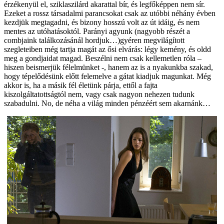
érzékenyül el, sziklaszilárd akarattal bír, és legfőképpen nem sír.
Ezeket a rossz társadalmi parancsokat csak az utóbbi néhány évben
kezdjük megtagadni, és bizony hosszú volt az út idáig, és nem
mentes az utóhatásoktól. Parányi agyunk (nagyobb részét a
combjaink találkozásánál hordjuk…)gyéren megvilágított
szegleteiben még tartja magát az ősi elvárás: légy kemény, és oldd
meg a gondjaidat magad. Beszélni nem csak kellemetlen róla –
hiszen beismerjük félelmünket -, hanem az is a nyakunkba szakad,
hogy tépelődésünk előtt felemelve a gátat kiadjuk magunkat. Még
akkor is, ha a másik fél életünk párja, ettől a fajta
kiszolgáltatottságtól nem, vagy csak nagyon nehezen tudunk
szabadulni. No, de néha a világ minden pénzéért sem akarnánk…