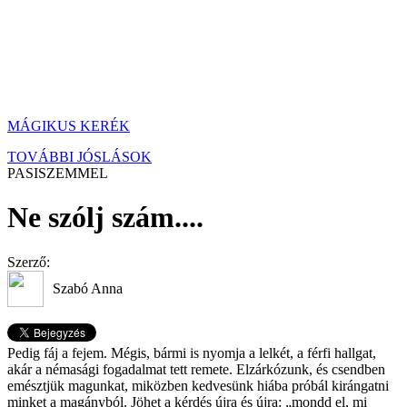
MÁGIKUS KERÉK
TOVÁBBI JÓSLÁSOK
PASISZEMMEL
Ne szólj szám....
Szerző:
Szabó Anna
Pedig fáj a fejem. Mégis, bármi is nyomja a lelkét, a férfi hallgat,
akár a némasági fogadalmat tett remete. Elzárkózunk, és csendben
emésztjük magunkat, miközben kedvesünk hiába próbál kirángatni
minket a magányból. Jöhet a kérdés újra és újra: „mondd el, mi