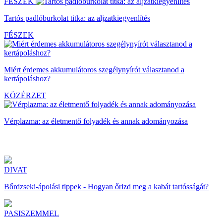
FÉSZEK
Tartós padlóburkolat titka: az aljzatkiegyenlítés
FÉSZEK
Miért érdemes akkumulátoros szegélynyírót választanod a
kertápoláshoz?
KÖZÉRZET
Vérplazma: az életmentő folyadék és annak adományozása
DIVAT
Bőrdzseki-ápolási tippek - Hogyan őrizd meg a kabát tartósságát?
PASISZEMMEL