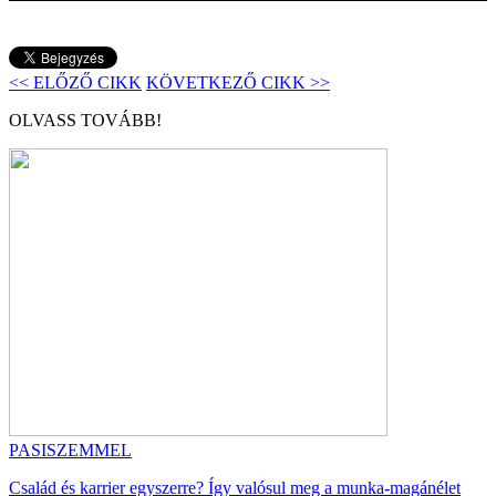
<< ELŐZŐ CIKK
KÖVETKEZŐ CIKK >>
OLVASS TOVÁBB!
PASISZEMMEL
Család és karrier egyszerre? Így valósul meg a munka-magánélet