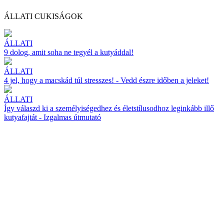
ÁLLATI CUKISÁGOK
ÁLLATI
9 dolog, amit soha ne tegyél a kutyáddal!
ÁLLATI
4 jel, hogy a macskád túl stresszes! - Vedd észre időben a jeleket!
ÁLLATI
Így válaszd ki a személyiségedhez és életstílusodhoz leginkább illő
kutyafajtát - Izgalmas útmutató