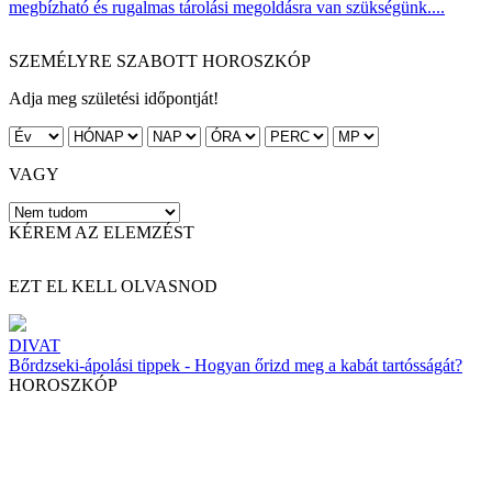
megbízható és rugalmas tárolási megoldásra van szükségünk....
SZEMÉLYRE SZABOTT HOROSZKÓP
Adja meg születési időpontját!
VAGY
KÉREM AZ ELEMZÉST
EZT EL KELL OLVASNOD
DIVAT
Bőrdzseki-ápolási tippek - Hogyan őrizd meg a kabát tartósságát?
HOROSZKÓP