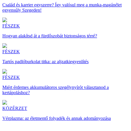
Család és karrier egyszerre? Így valósul meg a munka-magánélet
egyensúly Szegeden!
FÉSZEK
Hogyan alakítsd át a fürdőszobát biztonságos térré?
FÉSZEK
Tartós padlóburkolat titka: az aljzatkiegyenlítés
FÉSZEK
Miért érdemes akkumulátoros szegélynyírót választanod a
kertápoláshoz?
KÖZÉRZET
Vérplazma: az életmentő folyadék és annak adományozása