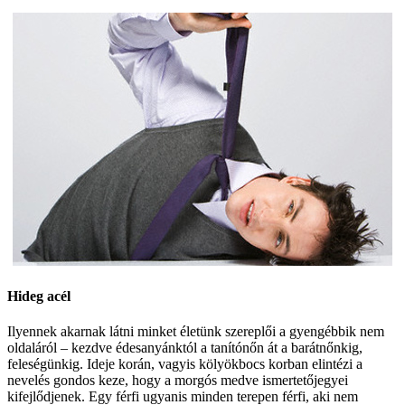
Hideg acél
Ilyennek akarnak látni minket életünk szereplői a gyengébbik nem
oldaláról – kezdve édesanyánktól a tanítónőn át a barátnőnkig,
feleségünkig. Ideje korán, vagyis kölyökbocs korban elintézi a
nevelés gondos keze, hogy a morgós medve ismertetőjegyei
kifejlődjenek. Egy férfi ugyanis minden terepen férfi, aki nem