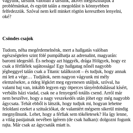
vagyunk, társunk valóban a társunk, akivel megoszthatjuk a
problémánkat, és együtt talán a megoldást is könnyebben
felfedezzük. Szóval nem kell minket rögtön keresztben lenyelni,
oké?
Csöndes csajok
Tudom, néha megérdemelnénk, mert a hallgatás valóban
egészségtelen szint fölé pumpálhatja az adrenalint, magyarán:
baromi idegesítő. És nehogy azt higgyék, drága Hölgyek, hogy ez
csak a férfilélek sajátossága! Egy hallgatag nőnél nagyobb
jégheggyel talán csak a Titanic találkozott – és tudjuk, hogy annak
mi lett a vége… Tudjátok, nem nagyon vágyunk mi mély
elemzésekre, a rideg légkört meg egyenesen utáljuk, szóval, ha
valami baj van, inkább legyen egy ötperces tányérdobálással kísért,
verbális házi viadal, csak ne a fenyegető totális csend. Arról már
nem beszélve, hogy a nagy veszekedés után jöhet egy még nagyobb
ágycsata. Tehát ebből is látszik, hogy tudjuk mi, hogyan lehetne
feloldani ezeket a szituációkat, de valamiért mégsem sikerül mindig
megnyílnunk. Lehet, hogy a férfiak sem tökéletesek? Ha így lenne,
a világ pasijainak nevében ígérem (de csak halkan): dolgozni fogunk
rajta. Már csak az ágycsaták miatt is.