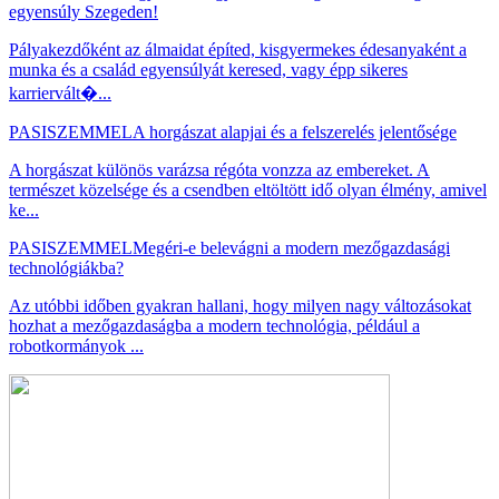
egyensúly Szegeden!
Pályakezdőként az álmaidat építed, kisgyermekes édesanyaként a
munka és a család egyensúlyát keresed, vagy épp sikeres
karriervált�...
PASISZEMMEL
A horgászat alapjai és a felszerelés jelentősége
A horgászat különös varázsa régóta vonzza az embereket. A
természet közelsége és a csendben eltöltött idő olyan élmény, amivel
ke...
PASISZEMMEL
Megéri-e belevágni a modern mezőgazdasági
technológiákba?
Az utóbbi időben gyakran hallani, hogy milyen nagy változásokat
hozhat a mezőgazdaságba a modern technológia, például a
robotkormányok ...