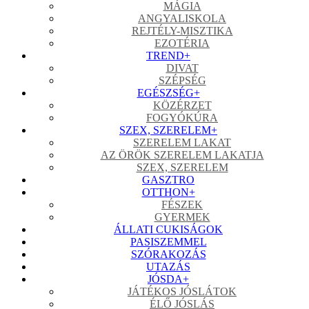
MÁGIA
ANGYALISKOLA
REJTÉLY-MISZTIKA
EZOTÉRIA
TREND
+
DIVAT
SZÉPSÉG
EGÉSZSÉG
+
KÖZÉRZET
FOGYÓKÚRA
SZEX, SZERELEM
+
SZERELEM LAKAT
AZ ÖRÖK SZERELEM LAKATJA
SZEX, SZERELEM
GASZTRO
OTTHON
+
FÉSZEK
GYERMEK
ÁLLATI CUKISÁGOK
PASISZEMMEL
SZÓRAKOZÁS
UTAZÁS
JÓSDA
+
JÁTÉKOS JÓSLÁTOK
ÉLŐ JÓSLÁS