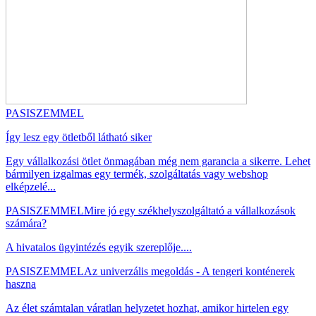
PASISZEMMEL
Így lesz egy ötletből látható siker
Egy vállalkozási ötlet önmagában még nem garancia a sikerre. Lehet
bármilyen izgalmas egy termék, szolgáltatás vagy webshop
elképzelé...
PASISZEMMEL
Mire jó egy székhelyszolgáltató a vállalkozások
számára?
A hivatalos ügyintézés egyik szereplője....
PASISZEMMEL
Az univerzális megoldás - A tengeri konténerek
haszna
Az élet számtalan váratlan helyzetet hozhat, amikor hirtelen egy