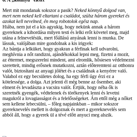
Mert mit mondanak sokszor a pasik?
Neked könnyű dolgod van,
mert nem neked kell eltartani a családot, szülsz három gyereket és
azokat kell nevelned, én meg robotolok egész nap.
Hiába, nem jut el a kis agyukig, hogy nekünk annak a három
gyereknek a kihordása milyen testi és lelki erőt követel meg, majd
utána a felnevelésük, mert főállású anyának lenni is munka. De
lássuk, valójában mire gondolnak a kis irigyek:
Az bántja a lelküket, hogy gyakran a férfinak kell udvarolni,
meghívnia a nőt randizni, ajándékokkal lepni meg, fizetni a mozit,
az éttermet, megszerelni mindent, ami elromlik, hősiesen védelmezni
szeretteit, mindig erősnek mutatkozni, aztán előteremteni az otthonra
valót, biztosítani az anyagi jólétet és a családnak a kenyérre való.
Valahol ez egy becsületes dolog, ha egy férfi úgy érzi ez a
kötelessége, a dolga. Azt jelenti él még benne az ősember, aki
elment és levadászta a vacsira valót. Értjük, hogy néha ők is
szeretnék gyengék, védtelenek és törékenyek lenni és levetni
magukról a lovagiasságot és a felelősségeket. Ám ettől még a nőket
sem kellene lebecsülni, – főleg napjainkban – mikor sokszor
gyereknevelés mellett is dolgoznak és mert a gyereknevelés sem
abból áll, hogy a gyerek ül a tévé előtt anyuci meg alszik.