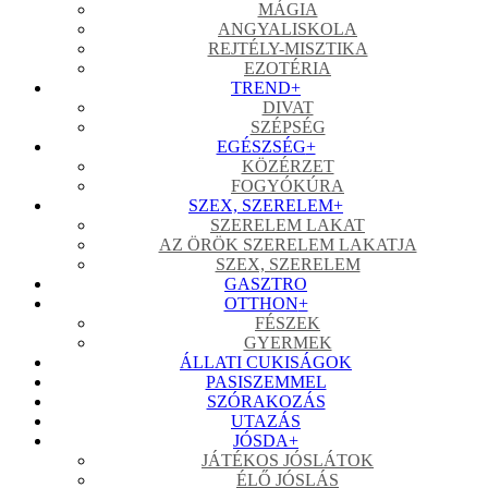
MÁGIA
ANGYALISKOLA
REJTÉLY-MISZTIKA
EZOTÉRIA
TREND
+
DIVAT
SZÉPSÉG
EGÉSZSÉG
+
KÖZÉRZET
FOGYÓKÚRA
SZEX, SZERELEM
+
SZERELEM LAKAT
AZ ÖRÖK SZERELEM LAKATJA
SZEX, SZERELEM
GASZTRO
OTTHON
+
FÉSZEK
GYERMEK
ÁLLATI CUKISÁGOK
PASISZEMMEL
SZÓRAKOZÁS
UTAZÁS
JÓSDA
+
JÁTÉKOS JÓSLÁTOK
ÉLŐ JÓSLÁS