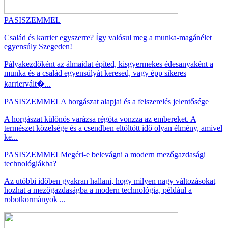
PASISZEMMEL
Család és karrier egyszerre? Így valósul meg a munka-magánélet
egyensúly Szegeden!
Pályakezdőként az álmaidat építed, kisgyermekes édesanyaként a
munka és a család egyensúlyát keresed, vagy épp sikeres
karriervált�...
PASISZEMMEL
A horgászat alapjai és a felszerelés jelentősége
A horgászat különös varázsa régóta vonzza az embereket. A
természet közelsége és a csendben eltöltött idő olyan élmény, amivel
ke...
PASISZEMMEL
Megéri-e belevágni a modern mezőgazdasági
technológiákba?
Az utóbbi időben gyakran hallani, hogy milyen nagy változásokat
hozhat a mezőgazdaságba a modern technológia, például a
robotkormányok ...