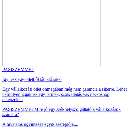
PASISZEMMEL
Így lesz egy ötletből látható siker
Egy vállalkozási ötlet önmagában még nem garancia a sikerre. Lehet
bármilyen izgalmas egy termék, szolgáltatás vagy webshop
elképzelé...
PASISZEMMEL
Mire jó egy székhelyszolgáltató a vállalkozások
számára?
A hivatalos ügyintézés egyik szereplője....