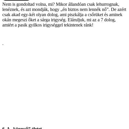
Nem is gondoltad volna, mi? Mikor állandóan csak lehurrognak,
lenéznek, és azt mondják, hogy „én biztos nem lennék nő”. De azért
csak akad egy-két olyan dolog, ami piszkálja a csőrüket és aminek
okán megeszi őket a sárga irigység. Eláruljuk, mi az a 7 dolog,
amiért a pasik gyilkos irigységgel tekintenek ránk!
.
6. A „könnyű” életet