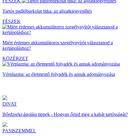
FÉSZEK
Tartós padlóburkolat titka: az aljzatkiegyenlítés
FÉSZEK
Miért érdemes akkumulátoros szegélynyírót választanod a
kertápoláshoz?
KÖZÉRZET
Vérplazma: az életmentő folyadék és annak adományozása
DIVAT
Bőrdzseki-ápolási tippek - Hogyan őrizd meg a kabát tartósságát?
PASISZEMMEL