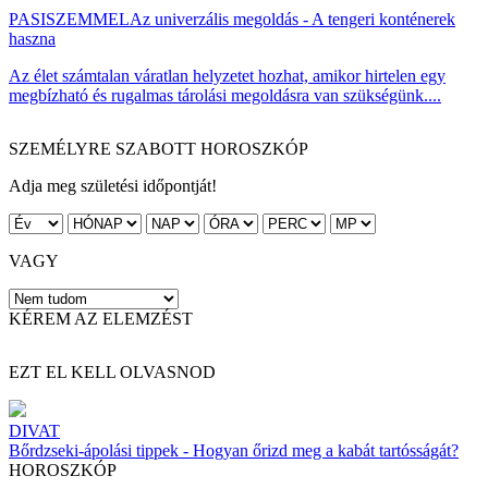
PASISZEMMEL
Az univerzális megoldás - A tengeri konténerek
haszna
Az élet számtalan váratlan helyzetet hozhat, amikor hirtelen egy
megbízható és rugalmas tárolási megoldásra van szükségünk....
SZEMÉLYRE SZABOTT HOROSZKÓP
Adja meg születési időpontját!
VAGY
KÉREM AZ ELEMZÉST
EZT EL KELL OLVASNOD
DIVAT
Bőrdzseki-ápolási tippek - Hogyan őrizd meg a kabát tartósságát?
HOROSZKÓP