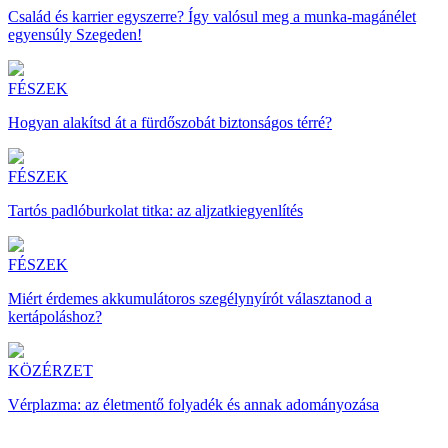
Család és karrier egyszerre? Így valósul meg a munka-magánélet
egyensúly Szegeden!
FÉSZEK
Hogyan alakítsd át a fürdőszobát biztonságos térré?
FÉSZEK
Tartós padlóburkolat titka: az aljzatkiegyenlítés
FÉSZEK
Miért érdemes akkumulátoros szegélynyírót választanod a
kertápoláshoz?
KÖZÉRZET
Vérplazma: az életmentő folyadék és annak adományozása