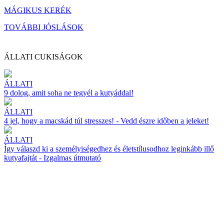
MÁGIKUS KERÉK
TOVÁBBI JÓSLÁSOK
ÁLLATI CUKISÁGOK
ÁLLATI
9 dolog, amit soha ne tegyél a kutyáddal!
ÁLLATI
4 jel, hogy a macskád túl stresszes! - Vedd észre időben a jeleket!
ÁLLATI
Így válaszd ki a személyiségedhez és életstílusodhoz leginkább illő
kutyafajtát - Izgalmas útmutató