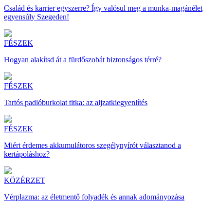
Család és karrier egyszerre? Így valósul meg a munka-magánélet
egyensúly Szegeden!
FÉSZEK
Hogyan alakítsd át a fürdőszobát biztonságos térré?
FÉSZEK
Tartós padlóburkolat titka: az aljzatkiegyenlítés
FÉSZEK
Miért érdemes akkumulátoros szegélynyírót választanod a
kertápoláshoz?
KÖZÉRZET
Vérplazma: az életmentő folyadék és annak adományozása