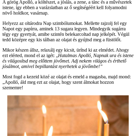
A görög Apolló, a költészet, a jóslás, a zene, a tánc és a művészetek
istene, így ebben a varázslatban az ő segítségéért kell folyamodni
növő holdkor, vasárnap.
Helyezz az oltárodra Nap szimbólumokat. Mellette rajzolj fel egy
Napot egy papírra, aminek 13 sugara legyen. Mindegyik sugárra
tégy egy gyertyát, amibe szintén belekarcoltad nap jelképét. Végül
tedd középre egy kis tálban az olajat és gyújtsd meg a füstölőt.
Mikor készen állsz, relaxálj egy kicsit, ürítsd ki az elmédet. Ahogy
ezt elérted, mond el az igét: „
Hatalmas Apolló, Napnak ura és istene
és világosítsd meg előttem jövőmet. Adj nekem világos és érthető
jósálmot, amivel bepillantást nyerhetek a jövőmbe!”
Most fogd a kezeid közé az olajat és emeld a magasba, majd mond:
„Apolló, áld meg ezt az olajat, hogy szent álmokat hozzon
szememre!