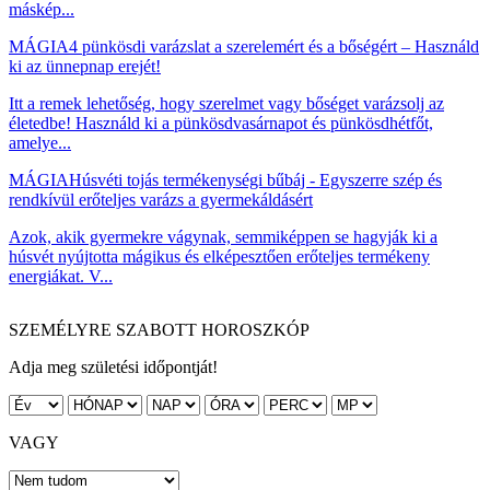
máskép...
MÁGIA
4 pünkösdi varázslat a szerelemért és a bőségért – Használd
ki az ünnepnap erejét!
Itt a remek lehetőség, hogy szerelmet vagy bőséget varázsolj az
életedbe! Használd ki a pünkösdvasárnapot és pünkösdhétfőt,
amelye...
MÁGIA
Húsvéti tojás termékenységi bűbáj - Egyszerre szép és
rendkívül erőteljes varázs a gyermekáldásért
Azok, akik gyermekre vágynak, semmiképpen se hagyják ki a
húsvét nyújtotta mágikus és elképesztően erőteljes termékeny
energiákat. V...
SZEMÉLYRE SZABOTT HOROSZKÓP
Adja meg születési időpontját!
VAGY