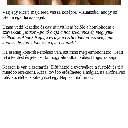
Várj egy kicsit, majd tedd vissza középre. Vizualizáld, ahogy az
isten megáldja az olajat.
Utána vedd kezedbe és egy ujjnyit kenj belőle a homlokodra e
szavakkal:
„Mikor Apolló olaja a homlokomhoz ér, megnyílik
előttem az Álmok Kapuja és olyan tiszta álmaim lesznek, mint
amilyen tisztán látom ezt a gyertyatüzet."
Ha esetleg konkrét kérdésed van, azt most még elmondhatod. Tedd
fel a kérdést és jelentsd ki, hogy álmodban választ fogsz rá kapni.
Készen is van a szertartás. Elfújhatod a gyertyákat, a füstölőt és térj
mielőbb lefeküdni. Azzal tovább erősítheted a mágiát, ha alvóhelyed
fölé, közelébe is kihelyezel egy Nap szimbólumot.