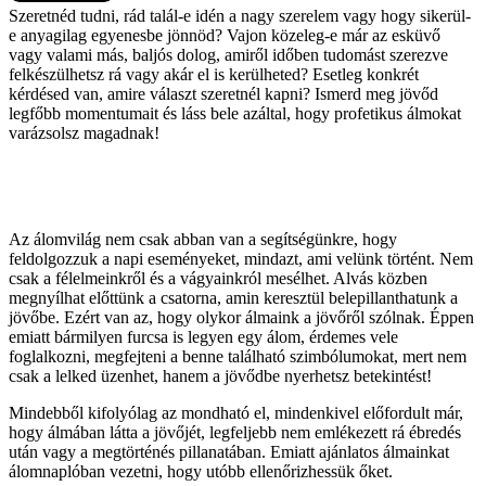
Szeretnéd tudni, rád talál-e idén a nagy szerelem vagy hogy sikerül-
e anyagilag egyenesbe jönnöd? Vajon közeleg-e már az esküvő
vagy valami más, baljós dolog, amiről időben tudomást szerezve
felkészülhetsz rá vagy akár el is kerülheted? Esetleg konkrét
kérdésed van, amire választ szeretnél kapni? Ismerd meg jövőd
legfőbb momentumait és láss bele azáltal, hogy profetikus álmokat
varázsolsz magadnak!
Az álomvilág nem csak abban van a segítségünkre, hogy
feldolgozzuk a napi eseményeket, mindazt, ami velünk történt. Nem
csak a félelmeinkről és a vágyainkról mesélhet. Alvás közben
megnyílhat előttünk a csatorna, amin keresztül belepillanthatunk a
jövőbe. Ezért van az, hogy olykor álmaink a jövőről szólnak. Éppen
emiatt bármilyen furcsa is legyen egy álom, érdemes vele
foglalkozni, megfejteni a benne található szimbólumokat, mert nem
csak a lelked üzenhet, hanem a jövődbe nyerhetsz betekintést!
Mindebből kifolyólag az mondható el, mindenkivel előfordult már,
hogy álmában látta a jövőjét, legfeljebb nem emlékezett rá ébredés
után vagy a megtörténés pillanatában. Emiatt ajánlatos álmainkat
álomnaplóban vezetni, hogy utóbb ellenőrizhessük őket.