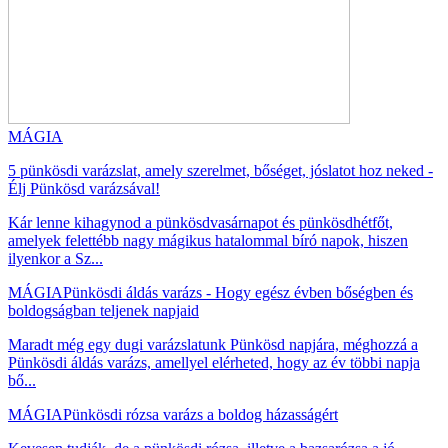
MÁGIA
5 pünkösdi varázslat, amely szerelmet, bőséget, jóslatot hoz neked -
Élj Pünkösd varázsával!
Kár lenne kihagynod a pünkösdvasárnapot és pünkösdhétfőt,
amelyek felettébb nagy mágikus hatalommal bíró napok, hiszen
ilyenkor a Sz...
MÁGIA
Pünkösdi áldás varázs - Hogy egész évben bőségben és
boldogságban teljenek napjaid
Maradt még egy dugi varázslatunk Pünkösd napjára, méghozzá a
Pünkösdi áldás varázs, amellyel elérheted, hogy az év többi napja
bő...
MÁGIA
Pünkösdi rózsa varázs a boldog házasságért