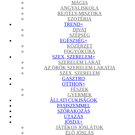
MÁGIA
ANGYALISKOLA
REJTÉLY-MISZTIKA
EZOTÉRIA
TREND
+
DIVAT
SZÉPSÉG
EGÉSZSÉG
+
KÖZÉRZET
FOGYÓKÚRA
SZEX, SZERELEM
+
SZERELEM LAKAT
AZ ÖRÖK SZERELEM LAKATJA
SZEX, SZERELEM
GASZTRO
OTTHON
+
FÉSZEK
GYERMEK
ÁLLATI CUKISÁGOK
PASISZEMMEL
SZÓRAKOZÁS
UTAZÁS
JÓSDA
+
JÁTÉKOS JÓSLÁTOK
ÉLŐ JÓSLÁS