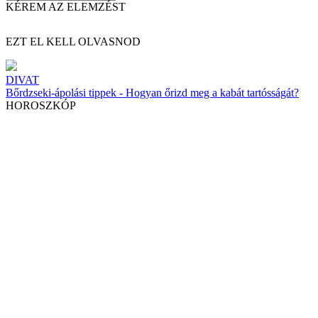
KÉREM AZ ELEMZÉST
EZT EL KELL OLVASNOD
DIVAT
Bőrdzseki-ápolási tippek - Hogyan őrizd meg a kabát tartósságát?
HOROSZKÓP