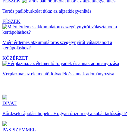
FÉSZEK
Tartós padlóburkolat titka: az aljzatkiegyenlítés
FÉSZEK
Miért érdemes akkumulátoros szegélynyírót választanod a
kertápoláshoz?
KÖZÉRZET
Vérplazma: az életmentő folyadék és annak adományozása
DIVAT
Bőrdzseki-ápolási tippek - Hogyan őrizd meg a kabát tartósságát?
PASISZEMMEL