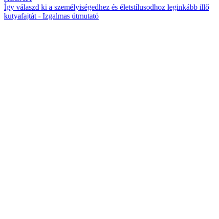
Így válaszd ki a személyiségedhez és életstílusodhoz leginkább illő
kutyafajtát - Izgalmas útmutató