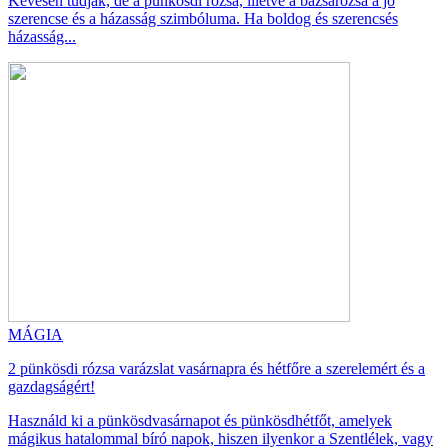
Kevesen tudják, de a pünkösdi rózsa, illetve a bazsarózsa a jó
szerencse és a házasság szimbóluma. Ha boldog és szerencsés
házasság...
MÁGIA
2 pünkösdi rózsa varázslat vasárnapra és hétfőre a szerelemért és a
gazdagságért!
Használd ki a pünkösdvasárnapot és pünkösdhétfőt, amelyek
mágikus hatalommal bíró napok, hiszen ilyenkor a Szentlélek, vagy