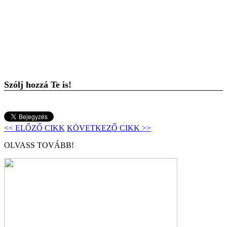
Szólj hozzá Te is!
<< ELŐZŐ CIKK
KÖVETKEZŐ CIKK >>
OLVASS TOVÁBB!