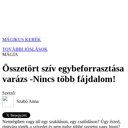
MÁGIKUS KERÉK
TOVÁBBI JÓSLÁSOK
MÁGIA
Összetört szív egybeforrasztása
varázs -Nincs több fájdalom!
Szerző:
Szabó Anna
Nemrégiben vagy túl egy szakításon, egy csalódáson? Úgy érzed,
ripityára törték a szívedet és nem tudsz többé szeretni vagy hinni?