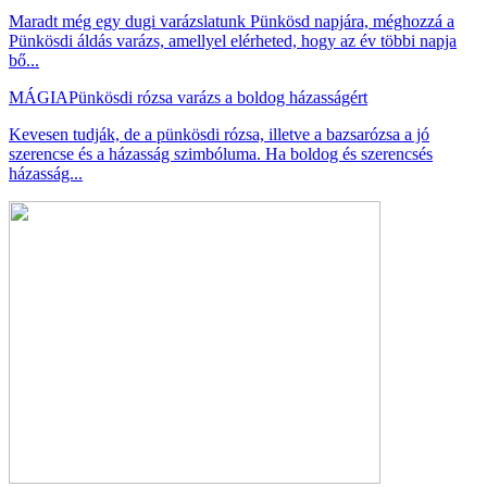
Maradt még egy dugi varázslatunk Pünkösd napjára, méghozzá a
Pünkösdi áldás varázs, amellyel elérheted, hogy az év többi napja
bő...
MÁGIA
Pünkösdi rózsa varázs a boldog házasságért
Kevesen tudják, de a pünkösdi rózsa, illetve a bazsarózsa a jó
szerencse és a házasság szimbóluma. Ha boldog és szerencsés
házasság...