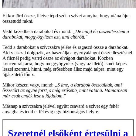
Ekkor törd össze, illetve tépd szét a szívet annyira, hogy utána újra
összetudd rakni.
Vedd kezedbe a darabokat és mond:
„De majd én összeillesztem a
darabokat, meggyógyítom azt, ami eltörött."
Tedd a darabokat a szívcsakra jelére és ragaszd össze a darabokat.
Aki viasszal dolgozik, az használja a gyertyalángot összeillesztésnél.
A filcnél pedig varrd össze az elvágott darabokat. Közben
koncentrálj arra, hogy meggyógyulsz (vagy az illető) ismét képes
leszel szeretni, hinni, még erősebben állsz majd talpra, mint egy
újjászülető főnix.
Mikor készen vagy, mond:
„S íme, a darabok összeálltak, ami
összetört az egybe forrt, s még erősebb, mint valaha. Hamarosan
már csak emlék lesz a fájdalom."
Másnap a szívcsakra jelével együtt csavard a szívet egy fehér
anyagba és tedd el fél évig egy biztonságos helyre.
Szeretnél elsőként értesülni a