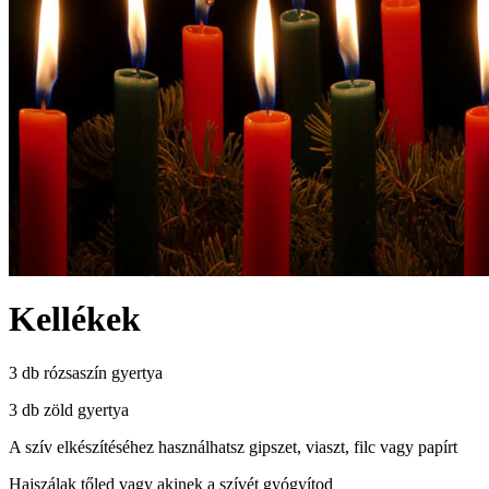
Kellékek
3 db rózsaszín gyertya
3 db zöld gyertya
A szív elkészítéséhez használhatsz gipszet, viaszt, filc vagy papírt
Hajszálak tőled vagy akinek a szívét gyógyítod