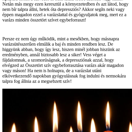
Netán más megy ezen keresztül a környezetedben és azt látod, hogy
nem bír talpra állni, hetek óta depressziós? Akkor segíts neki vagy
éppen magadon ezzel a varázslattal és gyógyuljatok meg, mert ez a
varázs minden összetört szívet egybeforraszt!
Persze ez nem úgy működik, mint a mesékben, hogy másnapra
varázsütésszerűen elmúlik a baj és minden rendben lesz. De
higgyünk abban, hogy így lesz, hiszen minél jobban hiszünk az
eredményben, annál biztosabb lesz a siker! Vess véget a
fájdalomnak, a szomorúságnak, a depressziónak azzal, hogy
elvégzed az Összetört szív egybeforrasztása varázs akár magadon
vagy máson! Ha nem is holnapra, de a varázslat utáni
elkövetkezendő napokban gyógyulásnak fog indulni és nemsokára
talpra fog állnia az a megsebzett szív!