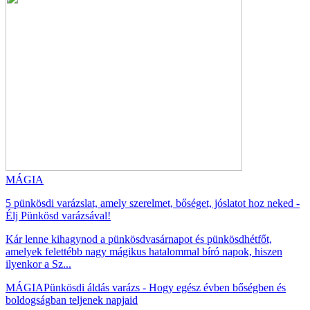
MÁGIA
5 pünkösdi varázslat, amely szerelmet, bőséget, jóslatot hoz neked -
Élj Pünkösd varázsával!
Kár lenne kihagynod a pünkösdvasárnapot és pünkösdhétfőt,
amelyek felettébb nagy mágikus hatalommal bíró napok, hiszen
ilyenkor a Sz...
MÁGIA
Pünkösdi áldás varázs - Hogy egész évben bőségben és
boldogságban teljenek napjaid