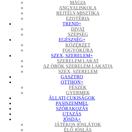
MÁGIA
ANGYALISKOLA
REJTÉLY-MISZTIKA
EZOTÉRIA
TREND
+
DIVAT
SZÉPSÉG
EGÉSZSÉG
+
KÖZÉRZET
FOGYÓKÚRA
SZEX, SZERELEM
+
SZERELEM LAKAT
AZ ÖRÖK SZERELEM LAKATJA
SZEX, SZERELEM
GASZTRO
OTTHON
+
FÉSZEK
GYERMEK
ÁLLATI CUKISÁGOK
PASISZEMMEL
SZÓRAKOZÁS
UTAZÁS
JÓSDA
+
JÁTÉKOS JÓSLÁTOK
ÉLŐ JÓSLÁS