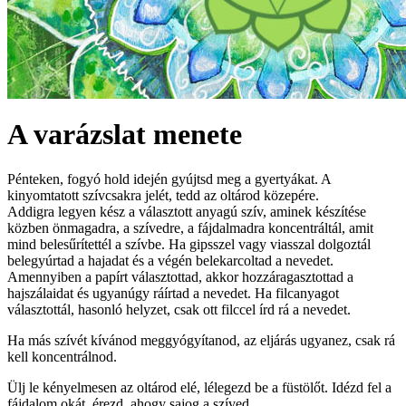
A varázslat menete
Pénteken, fogyó hold idején gyújtsd meg a gyertyákat. A
kinyomtatott szívcsakra jelét, tedd az oltárod közepére.
Addigra legyen kész a választott anyagú szív, aminek készítése
közben önmagadra, a szívedre, a fájdalmadra koncentráltál, amit
mind belesűrítettél a szívbe. Ha gipsszel vagy viasszal dolgoztál
belegyúrtad a hajadat és a végén belekarcoltad a nevedet.
Amennyiben a papírt választottad, akkor hozzáragasztottad a
hajszálaidat és ugyanúgy ráírtad a nevedet. Ha filcanyagot
választottál, hasonló helyzet, csak ott filccel írd rá a nevedet.
Ha más szívét kívánod meggyógyítanod, az eljárás ugyanez, csak rá
kell koncentrálnod.
Ülj le kényelmesen az oltárod elé, lélegezd be a füstölőt. Idézd fel a
fájdalom okát, érezd, ahogy sajog a szíved.