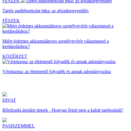
FÉSZEK
Tartós padlóburkolat titka: az aljzatkiegyenlítés
FÉSZEK
Miért érdemes akkumulátoros szegélynyírót választanod a
kertápoláshoz?
KÖZÉRZET
Vérplazma: az életmentő folyadék és annak adományozása
DIVAT
Bőrdzseki-ápolási tippek - Hogyan őrizd meg a kabát tartósságát?
PASISZEMMEL