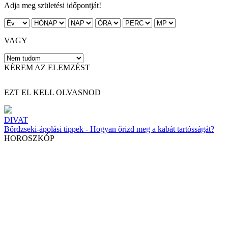
Adja meg születési időpontját!
VAGY
KÉREM AZ ELEMZÉST
EZT EL KELL OLVASNOD
DIVAT
Bőrdzseki-ápolási tippek - Hogyan őrizd meg a kabát tartósságát?
HOROSZKÓP