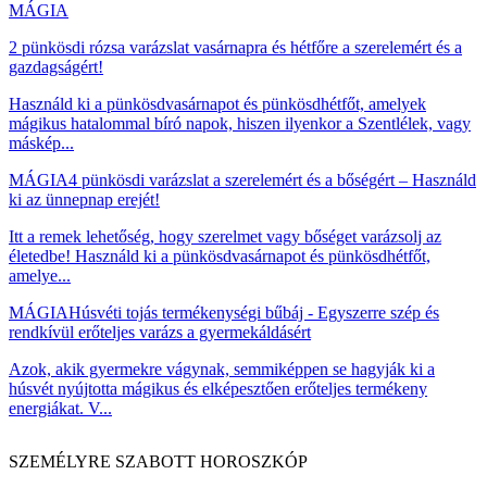
MÁGIA
2 pünkösdi rózsa varázslat vasárnapra és hétfőre a szerelemért és a
gazdagságért!
Használd ki a pünkösdvasárnapot és pünkösdhétfőt, amelyek
mágikus hatalommal bíró napok, hiszen ilyenkor a Szentlélek, vagy
máskép...
MÁGIA
4 pünkösdi varázslat a szerelemért és a bőségért – Használd
ki az ünnepnap erejét!
Itt a remek lehetőség, hogy szerelmet vagy bőséget varázsolj az
életedbe! Használd ki a pünkösdvasárnapot és pünkösdhétfőt,
amelye...
MÁGIA
Húsvéti tojás termékenységi bűbáj - Egyszerre szép és
rendkívül erőteljes varázs a gyermekáldásért
Azok, akik gyermekre vágynak, semmiképpen se hagyják ki a
húsvét nyújtotta mágikus és elképesztően erőteljes termékeny
energiákat. V...
SZEMÉLYRE SZABOTT HOROSZKÓP