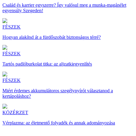
Család és karrier egyszerre? Így valósul meg a munka-magánélet
egyensúly Szegeden!
FÉSZEK
Hogyan alakítsd át a fürdőszobát biztonságos térré?
FÉSZEK
Tartós padlóburkolat titka: az aljzatkiegyenlítés
FÉSZEK
Miért érdemes akkumulátoros szegélynyírót választanod a
kertápoláshoz?
KÖZÉRZET
Vérplazma: az életmentő folyadék és annak adományozása