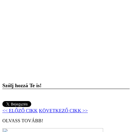
Szólj hozzá Te is!
<< ELŐZŐ CIKK
KÖVETKEZŐ CIKK >>
OLVASS TOVÁBB!