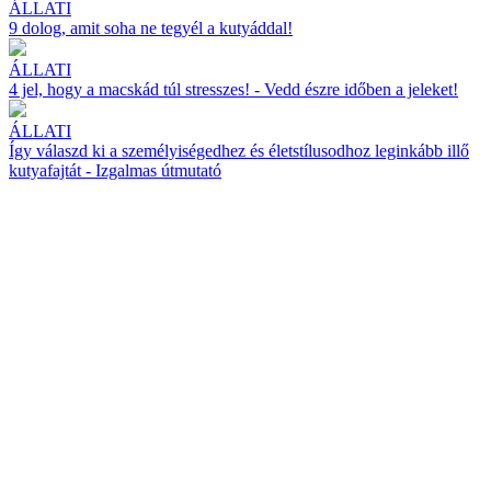
ÁLLATI
9 dolog, amit soha ne tegyél a kutyáddal!
ÁLLATI
4 jel, hogy a macskád túl stresszes! - Vedd észre időben a jeleket!
ÁLLATI
Így válaszd ki a személyiségedhez és életstílusodhoz leginkább illő
kutyafajtát - Izgalmas útmutató