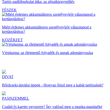
Tartós padlóburkolat titka: az aljzatkiegyenlítés
FÉSZEK
Miért érdemes akkumulátoros szegélynyírót választanod a
kertápoláshoz?
KÖZÉRZET
Vérplazma: az életmentő folyadék és annak adományozása
DIVAT
Bőrdzseki-ápolási tippek - Hogyan őrizd meg a kabát tartósságát?
PASISZEMMEL
Család és karrier egyszerre? Így valósul meg a munka-magánélet