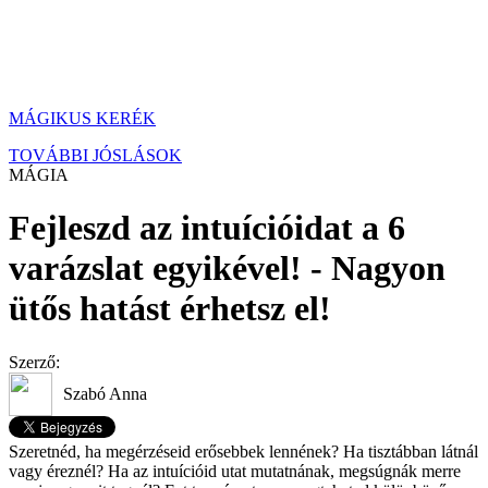
MÁGIKUS KERÉK
TOVÁBBI JÓSLÁSOK
MÁGIA
Fejleszd az intuícióidat a 6
varázslat egyikével! - Nagyon
ütős hatást érhetsz el!
Szerző:
Szabó Anna
Szeretnéd, ha megérzéseid erősebbek lennének? Ha tisztábban látnál
vagy éreznél? Ha az intuícióid utat mutatnának, megsúgnák merre