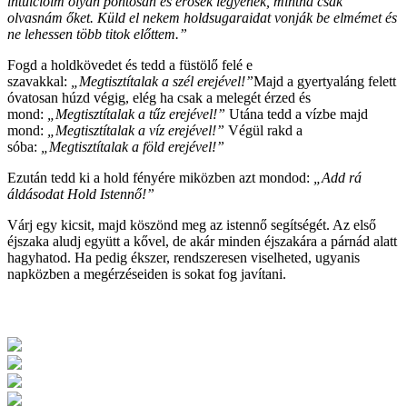
intuícióim olyan pontosan és erősek legyenek, mintha csak
olvasnám őket. Küld el nekem holdsugaraidat vonják be elmémet és
ne lehessen több titok előttem.”
Fogd a holdkövedet és tedd a füstölő felé e
szavakkal:
„Megtisztítalak a szél erejével!”
Majd a gyertyaláng felett
óvatosan húzd végig, elég ha csak a melegét érzed és
mond:
„Megtisztítalak a tűz erejével!”
Utána tedd a vízbe majd
mond:
„Megtisztítalak a víz erejével!”
Végül rakd a
sóba:
„Megtisztítalak a föld erejével!”
Ezután tedd ki a hold fényére miközben azt mondod:
„Add rá
áldásodat Hold Istennő!”
Várj egy kicsit, majd köszönd meg az istennő segítségét. Az első
éjszaka aludj együtt a kővel, de akár minden éjszakára a párnád alatt
hagyhatod. Ha pedig ékszer, rendszeresen viselheted, ugyanis
napközben a megérzéseiden is sokat fog javítani.