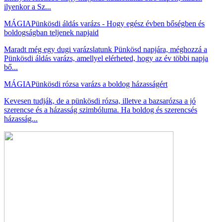
ilyenkor a Sz...
MÁGIA
Pünkösdi áldás varázs - Hogy egész évben bőségben és
boldogságban teljenek napjaid
Maradt még egy dugi varázslatunk Pünkösd napjára, méghozzá a
Pünkösdi áldás varázs, amellyel elérheted, hogy az év többi napja
bő...
MÁGIA
Pünkösdi rózsa varázs a boldog házasságért
Kevesen tudják, de a pünkösdi rózsa, illetve a bazsarózsa a jó
szerencse és a házasság szimbóluma. Ha boldog és szerencsés
házasság...