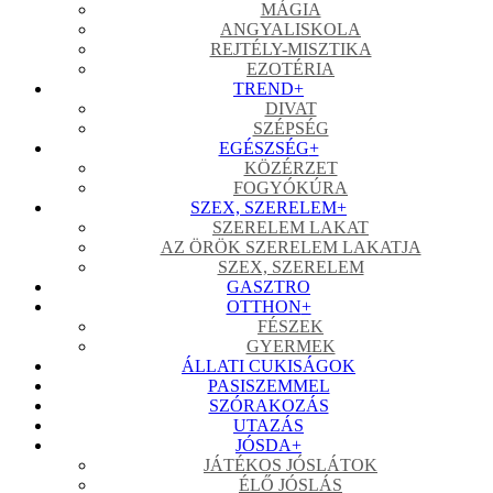
MÁGIA
ANGYALISKOLA
REJTÉLY-MISZTIKA
EZOTÉRIA
TREND
+
DIVAT
SZÉPSÉG
EGÉSZSÉG
+
KÖZÉRZET
FOGYÓKÚRA
SZEX, SZERELEM
+
SZERELEM LAKAT
AZ ÖRÖK SZERELEM LAKATJA
SZEX, SZERELEM
GASZTRO
OTTHON
+
FÉSZEK
GYERMEK
ÁLLATI CUKISÁGOK
PASISZEMMEL
SZÓRAKOZÁS
UTAZÁS
JÓSDA
+
JÁTÉKOS JÓSLÁTOK
ÉLŐ JÓSLÁS