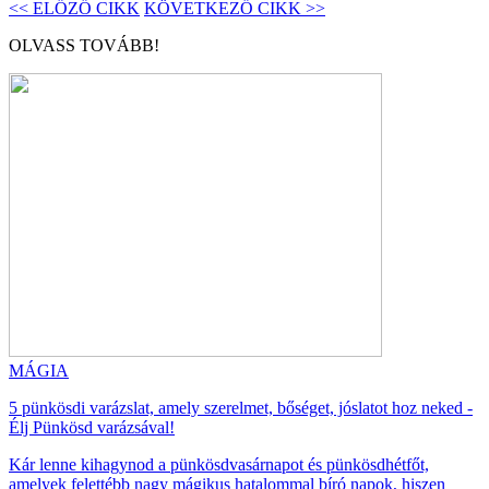
<< ELŐZŐ CIKK
KÖVETKEZŐ CIKK >>
OLVASS TOVÁBB!
MÁGIA
5 pünkösdi varázslat, amely szerelmet, bőséget, jóslatot hoz neked -
Élj Pünkösd varázsával!
Kár lenne kihagynod a pünkösdvasárnapot és pünkösdhétfőt,
amelyek felettébb nagy mágikus hatalommal bíró napok, hiszen