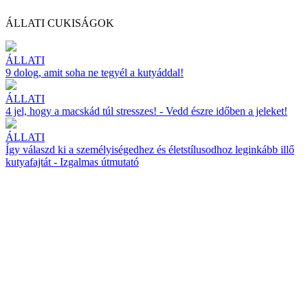
ÁLLATI CUKISÁGOK
ÁLLATI
9 dolog, amit soha ne tegyél a kutyáddal!
ÁLLATI
4 jel, hogy a macskád túl stresszes! - Vedd észre időben a jeleket!
ÁLLATI
Így válaszd ki a személyiségedhez és életstílusodhoz leginkább illő
kutyafajtát - Izgalmas útmutató