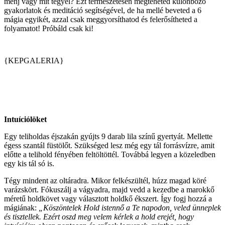
menj vagy mit tegyél? Ezt természetesen megteheted különböző
gyakorlatok és meditáció segítségével, de ha mellé beveted a 6
mágia egyikét, azzal csak meggyorsíthatod és felerősítheted a
folyamatot! Próbáld csak ki!
{KEPGALERIA}
Intuíciólöket
Egy teliholdas éjszakán gyújts 9 darab lila színű gyertyát. Mellette
égess szantál füstölőt. Szükséged lesz még egy tál forrásvízre, amit
előtte a telihold fényében feltöltöttél. Továbbá legyen a közeledben
egy kis tál só is.
Tégy mindent az oltáradra. Mikor felkészültél, húzz magad köré
varázskört. Fókuszálj a vágyadra, majd vedd a kezedbe a marokkő
méretű holdkövet vagy választott holdkő ékszert. Így fogj hozzá a
mágiának:
„Köszöntelek Hold istennő a Te napodon, veled ünneplek
és tisztellek. Ezért oszd meg velem kérlek a hold erejét, hogy