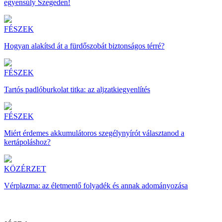
egyensúly Szegeden!
FÉSZEK
Hogyan alakítsd át a fürdőszobát biztonságos térré?
FÉSZEK
Tartós padlóburkolat titka: az aljzatkiegyenlítés
FÉSZEK
Miért érdemes akkumulátoros szegélynyírót választanod a
kertápoláshoz?
KÖZÉRZET
Vérplazma: az életmentő folyadék és annak adományozása