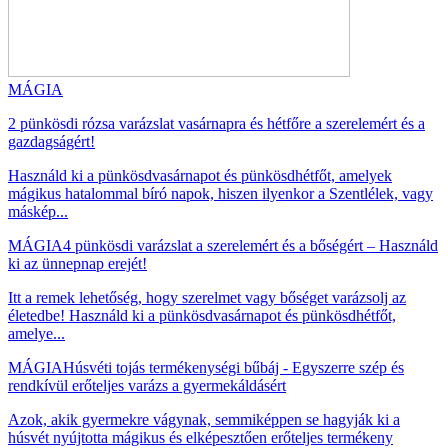
MÁGIA
2 pünkösdi rózsa varázslat vasárnapra és hétfőre a szerelemért és a
gazdagságért!
Használd ki a pünkösdvasárnapot és pünkösdhétfőt, amelyek
mágikus hatalommal bíró napok, hiszen ilyenkor a Szentlélek, vagy
máskép...
MÁGIA
4 pünkösdi varázslat a szerelemért és a bőségért – Használd
ki az ünnepnap erejét!
Itt a remek lehetőség, hogy szerelmet vagy bőséget varázsolj az
életedbe! Használd ki a pünkösdvasárnapot és pünkösdhétfőt,
amelye...
MÁGIA
Húsvéti tojás termékenységi bűbáj - Egyszerre szép és
rendkívül erőteljes varázs a gyermekáldásért
Azok, akik gyermekre vágynak, semmiképpen se hagyják ki a
húsvét nyújtotta mágikus és elképesztően erőteljes termékeny