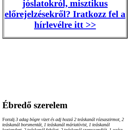
jóslatokról, misztikus
előrejelzésekről? Iratkozz fel a
hírlevélre itt >>
Ébredő szerelem
Forralj
3 adag bögre vizet és adj hozzá 2 teáskanál rózsaszirmot, 2
teáskanál borsmentát, 1 teáskanál máriatövist, 1 teáskanál
koriandert, 2 teáskanál fahéjat, 2 teáskanál szerecsendiót, 1 egész