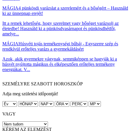
MÁGIA
4 pünkösdi varázslat a szerelemért és a bőségért – Használd
ki az ünnepnap erejét!
Itt a remek lehetőség, hogy szerelmet vagy bőséget varázsolj az
életedbe! Használd ki a pünkösdvasárnapot és pünkösdhétfőt,
amelye...
MÁGIA
Húsvéti tojás termékenységi bűbáj - Egyszerre szép és
rendkívül erőteljes varázs a gyermekáldásért
Azok, akik gyermekre vágynak, semmiképpen se hagyják ki a
húsvét nyújtotta mágikus és elképesztően erőteljes termékeny
energiákat. V...
SZEMÉLYRE SZABOTT HOROSZKÓP
Adja meg születési időpontját!
VAGY
KÉREM AZ ELEMZÉST