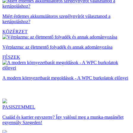
Miért érdemes akkumulátoros szegélynyírót választanod a
kertápoláshoz?
KÖZÉRZET
Vérplazma: az életmentő folyadék és annak adományozása
FÉSZEK
A modern környezetbarát megoldások - A WPC burkolatok előnyei
PASISZEMMEL
Család és karrier egyszerre? Így valósul meg a munka-magánélet
egyensúly Szegeden!