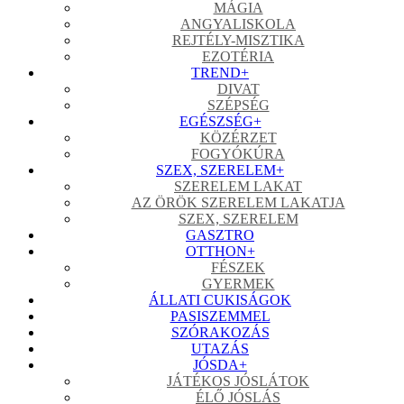
MÁGIA
ANGYALISKOLA
REJTÉLY-MISZTIKA
EZOTÉRIA
TREND
+
DIVAT
SZÉPSÉG
EGÉSZSÉG
+
KÖZÉRZET
FOGYÓKÚRA
SZEX, SZERELEM
+
SZERELEM LAKAT
AZ ÖRÖK SZERELEM LAKATJA
SZEX, SZERELEM
GASZTRO
OTTHON
+
FÉSZEK
GYERMEK
ÁLLATI CUKISÁGOK
PASISZEMMEL
SZÓRAKOZÁS
UTAZÁS
JÓSDA
+
JÁTÉKOS JÓSLÁTOK
ÉLŐ JÓSLÁS