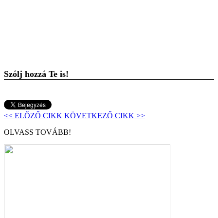
Szólj hozzá Te is!
<< ELŐZŐ CIKK
KÖVETKEZŐ CIKK >>
OLVASS TOVÁBB!