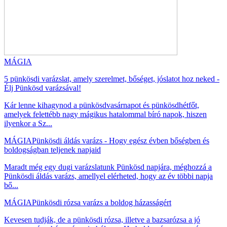
MÁGIA
5 pünkösdi varázslat, amely szerelmet, bőséget, jóslatot hoz neked -
Élj Pünkösd varázsával!
Kár lenne kihagynod a pünkösdvasárnapot és pünkösdhétfőt,
amelyek felettébb nagy mágikus hatalommal bíró napok, hiszen
ilyenkor a Sz...
MÁGIA
Pünkösdi áldás varázs - Hogy egész évben bőségben és
boldogságban teljenek napjaid
Maradt még egy dugi varázslatunk Pünkösd napjára, méghozzá a
Pünkösdi áldás varázs, amellyel elérheted, hogy az év többi napja
bő...
MÁGIA
Pünkösdi rózsa varázs a boldog házasságért
Kevesen tudják, de a pünkösdi rózsa, illetve a bazsarózsa a jó