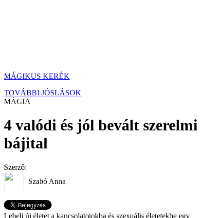
MÁGIKUS KERÉK
TOVÁBBI JÓSLÁSOK
MÁGIA
4 valódi és jól bevált szerelmi
bájital
Szerző:
Szabó Anna
Lehelj új életet a kapcsolatotokba és szexuális életetekbe egy