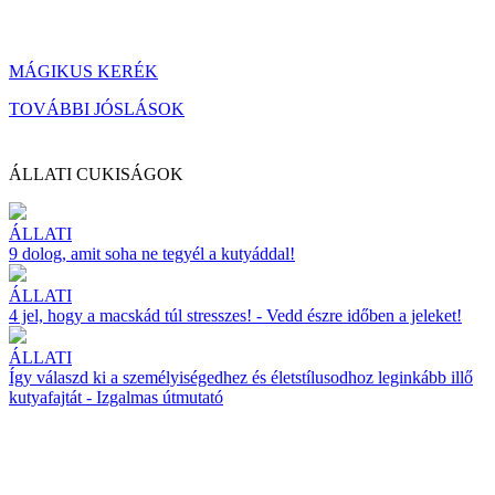
MÁGIKUS KERÉK
TOVÁBBI JÓSLÁSOK
ÁLLATI CUKISÁGOK
ÁLLATI
9 dolog, amit soha ne tegyél a kutyáddal!
ÁLLATI
4 jel, hogy a macskád túl stresszes! - Vedd észre időben a jeleket!
ÁLLATI
Így válaszd ki a személyiségedhez és életstílusodhoz leginkább illő
kutyafajtát - Izgalmas útmutató