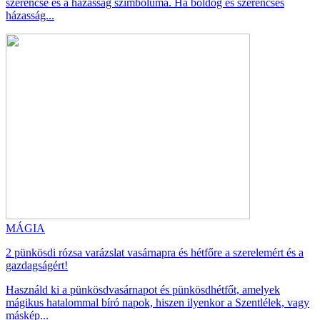
szerencse és a házasság szimbóluma. Ha boldog és szerencsés
házasság...
MÁGIA
2 pünkösdi rózsa varázslat vasárnapra és hétfőre a szerelemért és a
gazdagságért!
Használd ki a pünkösdvasárnapot és pünkösdhétfőt, amelyek
mágikus hatalommal bíró napok, hiszen ilyenkor a Szentlélek, vagy
máskép...