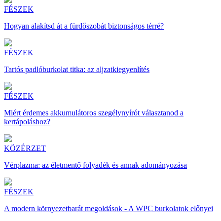
FÉSZEK
Hogyan alakítsd át a fürdőszobát biztonságos térré?
FÉSZEK
Tartós padlóburkolat titka: az aljzatkiegyenlítés
FÉSZEK
Miért érdemes akkumulátoros szegélynyírót választanod a
kertápoláshoz?
KÖZÉRZET
Vérplazma: az életmentő folyadék és annak adományozása
FÉSZEK
A modern környezetbarát megoldások - A WPC burkolatok előnyei