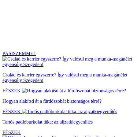
PASISZEMMEL
Család és karrier egyszerre? Így valósul meg a munka-magánélet
egyensúly Szegeden!
FÉSZEK
Hogyan alakítsd át a fürdőszobát biztonságos térré?
FÉSZEK
Tartós padlóburkolat titka: az aljzatkiegyenlítés
FÉSZEK