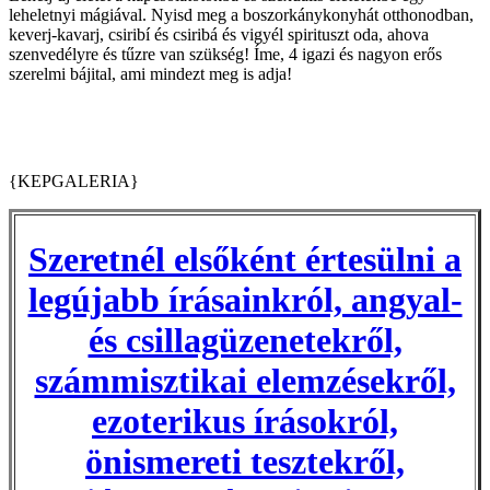
leheletnyi mágiával. Nyisd meg a boszorkánykonyhát otthonodban,
keverj-kavarj, csiribí és csiribá és vigyél spirituszt oda, ahova
szenvedélyre és tűzre van szükség! Íme, 4 igazi és nagyon erős
szerelmi bájital, ami mindezt meg is adja!
{KEPGALERIA}
Szeretnél elsőként értesülni a
legújabb írásainkról, angyal-
és csillagüzenetekről,
számmisztikai elemzésekről,
ezoterikus írásokról,
önismereti tesztekről,